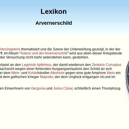
Lexikon
Arvernerschild
Vercingetorix
thematisiert und die Szene der Unterwerfung gezeigt, in der der
t. Im Album "
Asterix und der Arvernerschild
" wird aus eben dieser Kriegsbeute
r der Versuchung nicht mehr widerstehen kann, gestohlen.
elspiel an den
Legionär
Apfelmus
, der damit wiederum den
Zenturio
Corruptus
 Nachsicht wegen einer fehlenden Ausgangserlaubnis den Schild an sich
bei dem
Wein-
und
Kohle
händler
Alkoholix
gegen eine gute Amphore
Wein
ein
ld dem gallischen Krieger
Majestix
, der dem Unglück entgangen ist und im
 den Einwohnern von
Gergovia
und
Julius Cäsar
, schließlich einen Triumphzug.