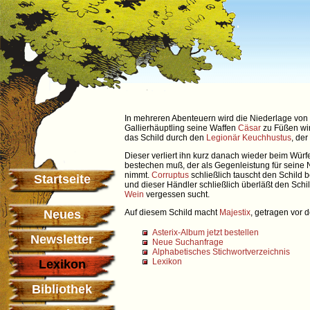
In mehreren Abenteuern wird die Niederlage von
Gallierhäuptling seine Waffen
Cäsar
zu Füßen wirf
das Schild durch den
Legionär
Keuchhustus
, de
Dieser verliert ihn kurz danach wieder beim Würf
bestechen muß, der als Gegenleistung für seine
nimmt.
Corruptus
schließlich tauscht den Schild 
Startseite
und dieser Händler schließlich überläßt den Schi
Wein
vergessen sucht.
Neues
Auf diesem Schild macht
Majestix
, getragen vor
Asterix-Album jetzt bestellen
Newsletter
Neue Suchanfrage
Alphabetisches Stichwortverzeichnis
Lexikon
Lexikon
Bibliothek