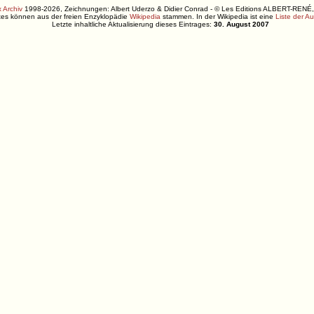
 Archiv
1998-2026, Zeichnungen: Albert Uderzo & Didier Conrad - © Les Editions ALBERT-R
xtes können aus der freien Enzyklopädie
Wikipedia
stammen. In der Wikipedia ist eine
Liste der A
Letzte inhaltliche Aktualisierung dieses Eintrages:
30. August 2007