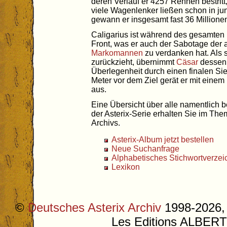
deren Verlauf er 4257 Rennen bestrit
viele Wagenlenker ließen schon in ju
gewann er insgesamt fast 36 Million
Caligarius ist während des gesamten
Front, was er auch der Sabotage der
Markomannen
zu verdanken hat. Als
zurückzieht, übernimmt
Cäsar
dessen 
Überlegenheit durch einen finalen S
Meter vor dem Ziel gerät er mit einem
aus.
Eine Übersicht über alle namentlich 
der Asterix-Serie erhalten Sie im Th
Archivs.
Asterix-Album jetzt bestellen
Neue Suchanfrage
Alphabetisches Stichwortverzei
Lexikon
©
Deutsches Asterix Archiv
1998-2026, 
Les Editions ALB