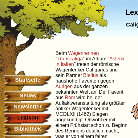
Lex
Cali
Beim
Wagenrennen
"
Transcaliga
" im Album "
Asterix
in Italien
" treten der römische
Wagenlenker Caligarius und
sein Partner
Bleifus
als
Startseite
haushohe Favoriten gegen
Aurigen
aus der ganzen
bekannten Welt an. Der Favorit
Neues
aus
Rom
wird bei der
Auftaktveranstaltung als größter
Newsletter
antiker Wagenlenker mit
MCDLXII (1462) Siegen
Lexikon
angekündigt. Obwohl er mit
einem Frühstart schon zu Beginn
Bibliothek
des Rennens deutlich macht,
was er von einem fairen