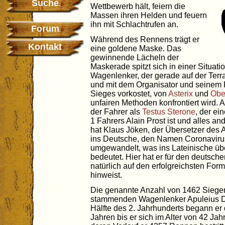
Suche
Wettbewerb hält, feiern die
Massen ihren Helden und feuern
ihn mit Schlachtrufen an.
Forum
Während des Rennens trägt er
Kontakt
eine goldene Maske. Das
gewinnende Lächeln der
Maskerade spitzt sich in einer Situatio
Wagenlenker, der gerade auf der Ter
und mit dem Organisator und seinem P
Sieges vorkostet, von
Asterix
und
Obe
unfairen Methoden konfrontiert wird. A
der Fahrer als
Testus Sterone
, der ei
1 Fahrers Alain Prost ist und alles an
hat Klaus Jöken, der Übersetzer des
ins Deutsche, den Namen Coronavirus
umgewandelt, was ins Lateinische üb
bedeutet. Hier hat er für den deutsch
natürlich auf den erfolgreichsten Form
hinweist.
Die genannte Anzahl von 1462 Siegen
stammenden Wagenlenker Apuleius Di
Hälfte des 2. Jahrhunderts begann er
Jahren bis er sich im Alter von 42 Jah