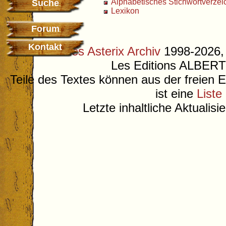
Alphabetisches Stichwortverzei
Suche
Lexikon
Forum
Kontakt
©
Deutsches Asterix Archiv
1998-2026, 
Les Editions ALB
Teile des Textes können aus der freien 
ist eine
Liste
Letzte inhaltliche Aktualis