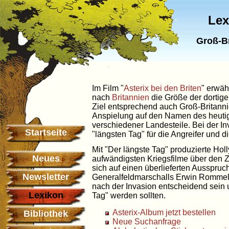
Lex
Groß-Br
Im Film "
Asterix bei den Briten
" erwä
nach
Britannien
die Größe der dortig
Ziel entsprechend auch Groß-Britannie
Anspielung auf den Namen des heut
verschiedener Landesteile. Bei der I
Startseite
"längsten Tag" für die Angreifer und di
Mit "Der längste Tag" produzierte Ho
Neues
aufwändigsten Kriegsfilme über den Zw
sich auf einen überlieferten Ausspru
Newsletter
Generalfeldmarschalls Erwin Rommel
nach der Invasion entscheidend sein u
Lexikon
Tag" werden sollten.
Asterix-Album jetzt bestellen
Bibliothek
Neue Suchanfrage