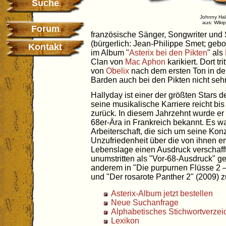
Suche
Johnny Hal
aus: Wiki
Forum
französische Sänger, Songwriter und
(bürgerlich: Jean-Philippe Smet; gebo
Kontakt
im Album "
Asterix bei den Pikten
" als
Clan von
Mac Aphon
karikiert. Dort tr
von
Obelix
nach dem ersten Ton in de
Barden auch bei den Pikten nicht sehr
Hallyday ist einer der größten Stars
seine musikalische Karriere reicht b
zurück. In diesem Jahrzehnt wurde er a
68er-Ära in Frankreich bekannt. Es 
Arbeiterschaft, die sich um seine Kon
Unzufriedenheit über die von ihnen e
Lebenslage einen Ausdruck verschafft
unumstritten als "Vor-68-Ausdruck" ge
anderem in "Die purpurnen Flüsse 2 
und "Der rosarote Panther 2" (2009) 
Asterix-Album jetzt bestellen
Neue Suchanfrage
Alphabetisches Stichwortverzei
Lexikon