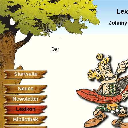
Lex
Johnny 
Der
Startseite
Neues
Newsletter
Lexikon
Bibliothek