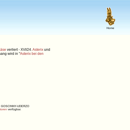
Home
Käse
verliert - XVI/24.
Asterix
und
ng wird in "
Asterix bei den
ENÉ, GOSCINNY-UDERZO
utoren
verfügbar.