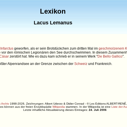
Lexikon
Lacus Lemanus
Infarctus
geworfen, als er sein Brotstückchen zum dritten Mal im
geschmolzenem 
ze vor den römischen Legionären den See durchschwimmen. In diesem Zusammenha
Cäsar
zerstört hat. Wie es dazu kam schrieb er in seinem Werk "
De Bello Gallico
".
rößter Alpenrandsee an der Grenze zwischen der
Schweiz
und Frankreich.
 Archiv
1998-2026, Zeichnungen: Albert Uderzo & Didier Conrad - © Les Editions ALBERT-R
xtes können aus der freien Enzyklopädie
Wikipedia
stammen. In der Wikipedia ist eine
Liste der A
Letzte inhaltliche Aktualisierung dieses Eintrages:
24. Juli 2006