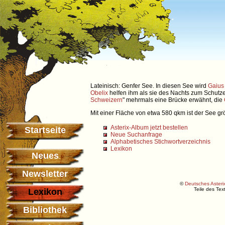
Lateinisch: Genfer See. In diesen See wird
Gaius 
Obelix
helfen ihm als sie des Nachts zum Schut
Schweizern
" mehrmals eine Brücke erwähnt, die
Mit einer Fläche von etwa 580 qkm ist der See g
Asterix-Album jetzt bestellen
Startseite
Neue Suchanfrage
Alphabetisches Stichwortverzeichnis
Lexikon
Neues
Newsletter
©
Deutsches Asterix
Teile des Te
Lexikon
Bibliothek