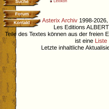
Lexikon
Suche
Forum
©
Deutsches Asterix Archiv
1998-2026, 
Kontakt
Les Editions ALB
Teile des Textes können aus der freien 
ist eine
Liste
Letzte inhaltliche Aktualis