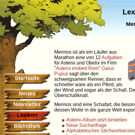
Lex
Mer
Merinos ist als ein Läufer aus
Marathon eine von 12
Aufgaben
für Asterix und Obelix im Film
"
Asterix erobert Rom
"
Gaius
Pupus
sagt über den
Startseite
schweigsamen Renner, dass er
schneller wäre als ein Pferd, als
der Wind und sogar als der Schall. De
Neues
Überschallknall.
Newsletter
Merinos sind eine Schafart, die beso
dessen Wolle in die ganze Welt export
Lexikon
Asterix-Album jetzt bestellen
Neue Suchanfrage
Bibliothek
Alphabetisches Stichwortverzei