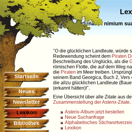
Lex
O fortunatos nimium sua
"O die glücklichen Landleute, würde s
Redewendung scheint dem
Piraten
D
Beschreibung des Unglücks, als die
G
römischen Flotte, die auf dem Weg n
die
Piraten
im Meer treiben. Ursprüngl
Startseite
seinem Band Georgica, Buch 2, Vers 45
die allzu glücklichen Landleute (Baue
(erkannt hätten)!".
Neues
Eine Übersicht über alle Zitate aus de
Newsletter
Zusammenstellung der Asterix-Zitate.
Asterix-Album jetzt bestellen
Lexikon
Neue Suchanfrage
Alphabetisches Stichwortverzei
Bibliothek
Lexikon