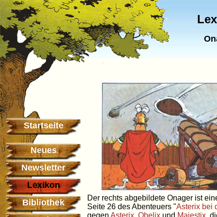
Lex
On
Startseite
Neues
Newsletter
Lexikon
Der rechts abgebildete Onager ist ei
Bibliothek
Seite 26 des Abenteuers "
Asterix bei
gegen
Asterix
,
Obelix
und
Majestix
, d