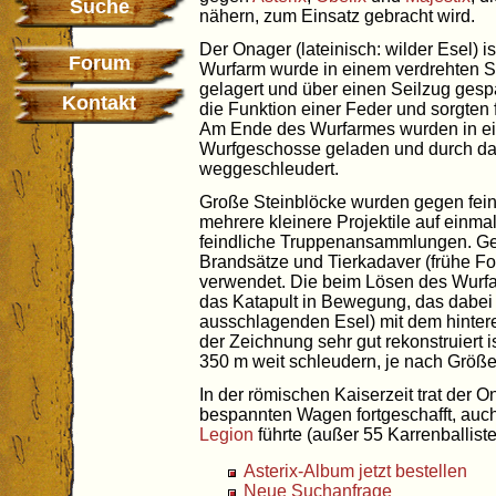
Suche
nähern, zum Einsatz gebracht wird.
Der Onager (lateinisch: wilder Esel) i
Forum
Wurfarm wurde in einem verdrehten S
gelagert und über einen Seilzug gespa
Kontakt
die Funktion einer Feder und sorgten 
Am Ende des Wurfarmes wurden in ein
Wurfgeschosse geladen und durch da
weggeschleudert.
Große Steinblöcke wurden gegen fein
mehrere kleinere Projektile auf einma
feindliche Truppenansammlungen. Ge
Brandsätze und Tierkadaver (frühe Fo
verwendet. Die beim Lösen des Wurfar
das Katapult in Bewegung, das dabei
ausschlagenden Esel) mit dem hinter
der Zeichnung sehr gut rekonstruiert 
350 m weit schleudern, je nach Größ
In der römischen Kaiserzeit trat der 
bespannten Wagen fortgeschafft, auch
Legion
führte (außer 55 Karrenballist
Asterix-Album jetzt bestellen
Neue Suchanfrage