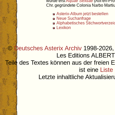
wurde erst
Aquae Sextiae
(Aix-en-Pro
Chr. gegründete Colonia Narbo Marti
Asterix-Album jetzt bestellen
Neue Suchanfrage
Alphabetisches Stichwortverzei
Lexikon
©
Deutsches Asterix Archiv
1998-2026, 
Les Editions ALB
Teile des Textes können aus der freien 
ist eine
Liste
Letzte inhaltliche Aktualisi