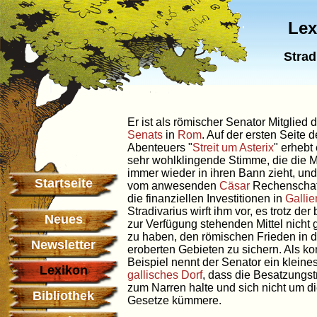
Lex
Strad
Er ist als römischer Senator Mitglied 
Senats
in
Rom
. Auf der ersten Seite 
Abenteuers "
Streit um Asterix
" erhebt
sehr wohlklingende Stimme, die die 
immer wieder in ihren Bann zieht, und 
Startseite
vom anwesenden
Cäsar
Rechenschaf
die finanziellen Investitionen in
Gallie
Stradivarius wirft ihm vor, es trotz der 
Neues
zur Verfügung stehenden Mittel nicht 
zu haben, den römischen Frieden in 
Newsletter
eroberten Gebieten zu sichern. Als ko
Beispiel nennt der Senator ein kleine
Lexikon
gallisches Dorf
, dass die Besatzungs
zum Narren halte und sich nicht um d
Bibliothek
Gesetze kümmere.