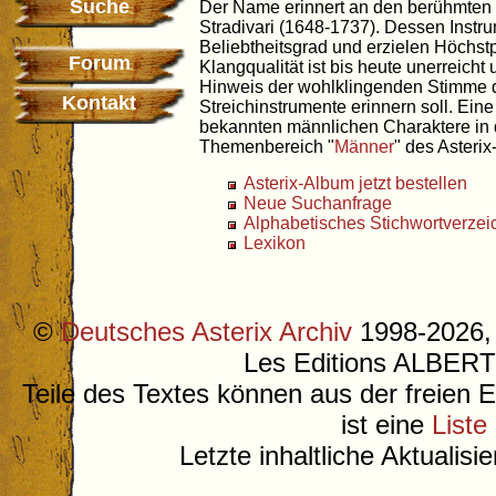
Suche
Der Name erinnert an den berühmten
Stradivari (1648-1737). Dessen Inst
Beliebtheitsgrad und erzielen Höchstp
Forum
Klangqualität ist bis heute unerreicht 
Hinweis der wohlklingenden Stimme 
Kontakt
Streichinstrumente erinnern soll. Eine
bekannten männlichen Charaktere in d
Themenbereich "
Männer
" des Asterix
Asterix-Album jetzt bestellen
Neue Suchanfrage
Alphabetisches Stichwortverzei
Lexikon
©
Deutsches Asterix Archiv
1998-2026, 
Les Editions ALB
Teile des Textes können aus der freien 
ist eine
Liste
Letzte inhaltliche Aktualis