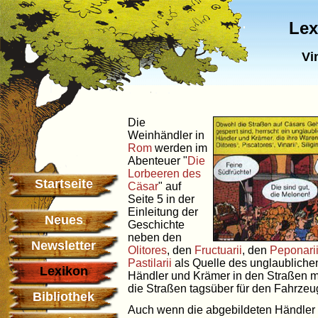
Lex
Vi
Die
Weinhändler in
Rom
werden im
Abenteuer "
Die
Lorbeeren des
Startseite
Cäsar
" auf
Seite 5 in der
Einleitung der
Neues
Geschichte
neben den
Newsletter
Olitores
, den
Fructuarii
, den
Peponari
Pastilarii
als Quelle des unglaubliche
Lexikon
Händler und Krämer in den Straßen 
die Straßen tagsüber für den Fahrzeu
Bibliothek
Auch wenn die abgebildeten Händler n