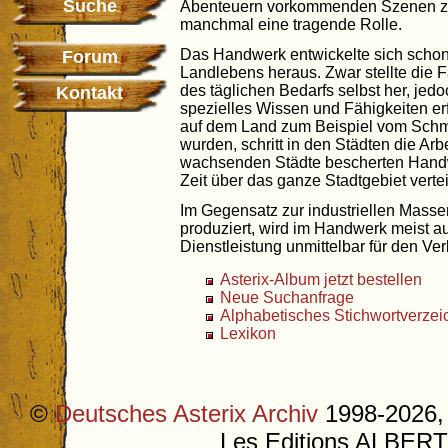
Suche
Abenteuern vorkommenden Szenen zu 
manchmal eine tragende Rolle.
Das Handwerk entwickelte sich schon
Forum
Landlebens heraus. Zwar stellte die 
des täglichen Bedarfs selbst her, jedo
Kontakt
spezielles Wissen und Fähigkeiten er
auf dem Land zum Beispiel vom Sch
wurden, schritt in den Städten die Arbe
wachsenden Städte bescherten Handw
Zeit über das ganze Stadtgebiet vertei
Im Gegensatz zur industriellen Massen
produziert, wird im Handwerk meist au
Dienstleistung unmittelbar für den Ver
Asterix-Album jetzt bestellen
Neue Suchanfrage
Alphabetisches Stichwortverzei
Lexikon
©
Deutsches Asterix Archiv
1998-2026, 
Les Editions ALB