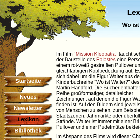
Lex
Wo ist
Im Film "
Mission Kleopatra
" taucht se
der Baustelle des
Palastes
eine Perso
einem rot-weiß gestreiften Pullover u
gleichfarbigen Kopfbedeckung auf. Es
sich dabei um die Figur Walter aus de
Startseite
Kinderbuchreihe "Wo ist Walter?" des
Martin Handford. Die Bücher enthalte
Reihe großformatiger, detailreicher
Neues
Zeichnungen, auf denen die Figur Wal
finden ist. Auf den Bildern sind jeweil
Newsletter
von Menschen zu sehen, zum Beispie
Stadtszenen, Jahrmärkte oder überfüll
Lexikon
Strände. Walter ist immer mit einer Bri
Pullover und einer Pudelmütze beklei
Bibliothek
Im Abspann des Films wird dieser Ch