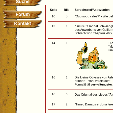
Suche
Seite
Bild
Sprachspiel/Assoziation
Forum
10
5
"Quomodo vales?" - Wie ge
Kontakt
13
1
"Julius Cäsar hat Schwierigk
des Anwerbens von Galliern 
Schlacht von
Thapsus
46 v.
14
1
Die
"Ma
unv
16
1
Die kleine Odyssee von Aste
erinnert - stark vereinfacht
Formalitität
verwaltungstec
16
6
Das Original des Liedes "
Ar
17
2
"Timeo Danaos et dona fere