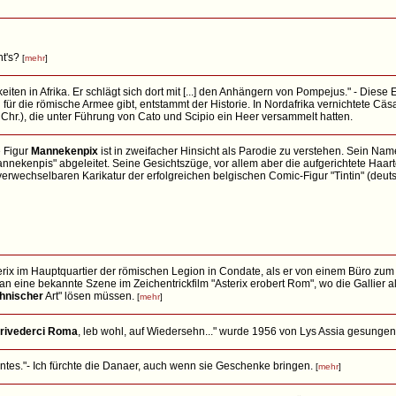
ht's?
[
mehr
]
eiten in Afrika. Er schlägt sich dort mit [...] den Anhängern von Pompejus." - Diese
für die römische Armee gibt, entstammt der Historie. In Nordafrika vernichtete Cäs
 Chr.), die unter Führung von Cato und Scipio ein Heer versammelt hatten.
 Figur
Mannekenpix
ist in zweifacher Hinsicht als Parodie zu verstehen. Sein Name
nnekenpis" abgeleitet. Seine Gesichtszüge, vor allem aber die aufgerichtete Haart
erwechselbaren Karikatur der erfolgreichen belgischen Comic-Figur "Tintin" (deuts
rix im Hauptquartier der römischen Legion in Condate, als er von einem Büro zum
 - an eine bekannte Szene im Zeichentrickfilm "Asterix erobert Rom", wo die Gallier 
hnischer
Art" lösen müssen.
[
mehr
]
rivederci Roma
, leb wohl, auf Wiedersehn..." wurde 1956 von Lys Assia gesunge
ntes."- Ich fürchte die Danaer, auch wenn sie Geschenke bringen.
[
mehr
]