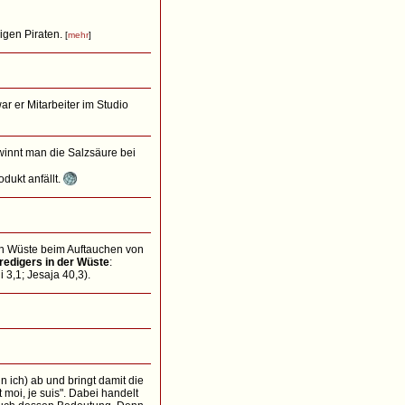
higen Piraten.
[
mehr
]
 war er Mitarbeiter im Studio
winnt man die Salzsäure bei
dukt anfällt.
chen Wüste beim Auftauchen von
redigers in der Wüste
:
3,1; Jesaja 40,3).
in ich) ab und bringt damit die
 moi, je suis". Dabei handelt