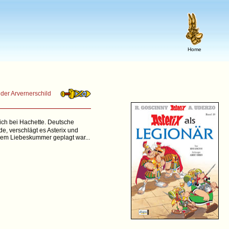
Home
 der Arvernerschild
ich bei Hachette. Deutsche
, verschlägt es Asterix und
arem Liebeskummer geplagt war...