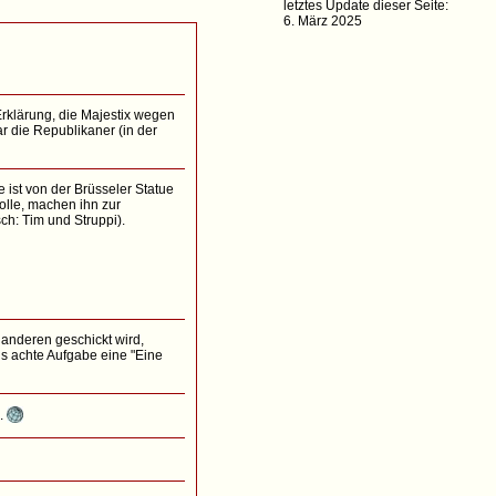
letztes Update dieser Seite:
6. März 2025
 Erklärung, die Majestix wegen
ar die Republikaner (in der
 ist von der Brüsseler Statue
olle, machen ihn zur
ch: Tim und Struppi).
 anderen geschickt wird,
als achte Aufgabe eine "Eine
n.