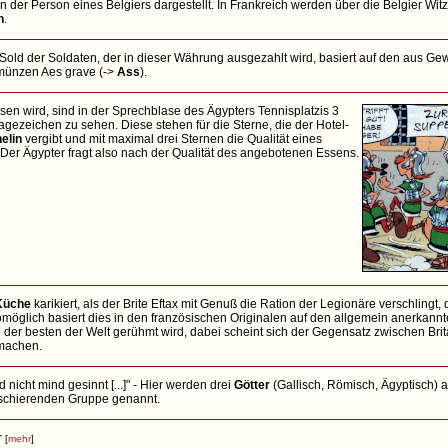
n der Person eines Belgiers dargestellt. In Frankreich werden über die Belgier Wi
n
.
 Sold der Soldaten, der in dieser Währung ausgezahlt wird, basiert auf den aus Ge
ünzen Aes grave (->
Ass
).
en wird, sind in der Sprechblase des Ägypters Tennisplatzis 3
agezeichen zu sehen. Diese stehen für die Sterne, die der Hotel-
elin
vergibt und mit maximal drei Sternen die Qualität eines
Der Ägypter fragt also nach der Qualität des angebotenen Essens.
Küche
karikiert, als der Brite Eftax mit Genuß die Ration der Legionäre verschlingt,
möglich basiert dies in den französischen Originalen auf den allgemein anerkannt
 der besten der Welt gerühmt wird, dabei scheint sich der Gegensatz zwischen Bri
 machen.
 nicht mind gesinnt [...]" - Hier werden drei
Götter
(Gallisch, Römisch, Ägyptisch) al
chierenden Gruppe genannt.
r
[
mehr
]