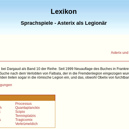
Lexikon
Sprachspiele - Asterix als Legionär
Asterix und
7 bei Dargaud als Band 10 der Reihe. Seit 1999 Neuauflage des Buches in Frankre
Suche nach dem Verlobten von Falbala, der in die Fremdenlegion eingezogen wurde
lden treten sogar in die römische Legion ein, und das, obwohl Obelix von furchtb
gungen
Processus
h
Quantaplanckix
x
Scipio
Tennisplatzis
s
Tragicomix
Verkrümeldich