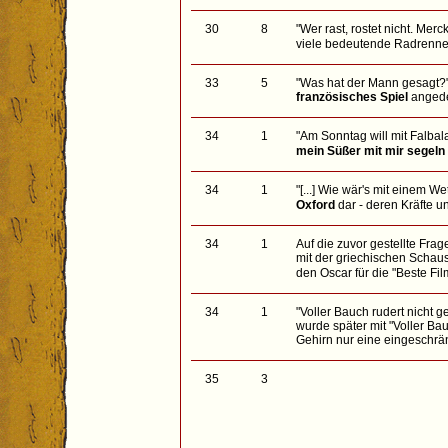
30
8
"Wer rast, rostet nicht. Mer
viele bedeutende Radrenne
33
5
"Was hat der Mann gesagt?" 
französisches Spiel
angede
34
1
"Am Sonntag will mit Falbala
mein Süßer mit mir segeln
34
1
"[...] Wie wär's mit einem We
Oxford
dar - deren Kräfte u
34
1
Auf die zuvor gestellte Frag
mit der griechischen Schau
den Oscar für die "Beste Fil
34
1
"Voller Bauch rudert nicht g
wurde später mit "Voller Ba
Gehirn nur eine eingeschrän
35
3