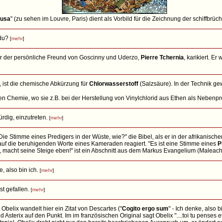
dusa
" (zu sehen im Louvre, Paris) dient als Vorbild für die Zeichnung der schiffbrüc
 du?
[
mehr
]
er der persönliche Freund von Goscinny und Uderzo,
Pierre Tchernia
, karikiert. Er
ist die chemische Abkürzung für
Chlorwasserstoff
(Salzsäure). In der Technik ge
n Chemie, wo sie z.B. bei der Herstellung von Vinylchlorid aus Ethen als Nebenpro
würdig, einzutreten.
[
mehr
]
! Die Stimme eines Predigers in der Wüste, wie?" die Bibel, als er in der afrikanis
auf die beruhigenden Worte eines Kameraden reagiert. "Es ist eine Stimme eines
P
 macht seine Steige eben!" ist ein Abschnitt aus dem Markus Evangelium (Maleachi 
, also bin ich.
[
mehr
]
ist gefallen.
[
mehr
]
 - Obelix wandelt hier ein Zitat von Descartes ("
Cogito ergo sum
" - Ich denke, also b
sterix auf den Punkt. Im im französischen Original sagt Obelix "....toi tu penses et