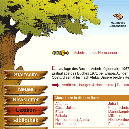
Hauptseite
Sprachspiele
Asterix und die Normannen
E
rstauflage des Buches Astérix légionnaire 196
Erstauflage des Buches 1971 bei Ehapa. Auf der 
Startseite
Obelix diesmal bis nach Afrika. Unsere beiden He
Veröffentlichungen & Nachdrucke
|
Danksa
Neues
Charaktere in diesem Band
Newsletter
Afranius
Juba I.
Cäsar, Julius
Kriegmichnic
Lexikon
Eftax
Mannekenpi
Falbala
Militaros
Bibliothek
Hydrochloridix, Acidix
Nixalsverdru
Hotelterminus
Pompejus