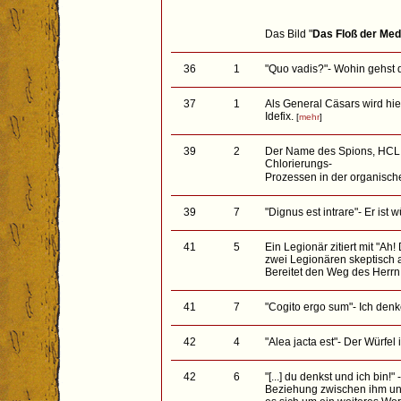
Das Bild "
Das Floß der Me
36
1
"Quo vadis?"- Wohin gehst
37
1
Als General Cäsars wird hi
Idefix.
[
mehr
]
39
2
Der Name des Spions, HCL, 
Chlorierungs-
Prozessen in der organische
39
7
"Dignus est intrare"- Er ist 
41
5
Ein Legionär zitiert mit "Ah
zwei Legionären skeptisch 
Bereitet den Weg des Herrn,
41
7
"Cogito ergo sum"- Ich denke
42
4
"Alea jacta est"- Der Würfel 
42
6
"[...] du denkst und ich bin!"
Beziehung zwischen ihm und A