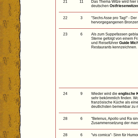
21
11
Das Thema Witze wird hier i
deutschen
Ostfriesenwitze
22
3
"Sechs Asse pro Tag!" - Der
hervorgegangenen Bronzem
23
6
Als zum Suppefassen geblas
Sterne gefolgt von einem Fr
und Reiseführer
Guide Mich
Restaurants kennzeichnen. 
24
9
Wieder wird die
englische 
sehr bekömmlich finden. Wo
französische Küche als eine
deutlichsten bemerkbar zu
28
6
"Belenus, Apollo und Ra sind
Zusammensetzung der mars
28
6
"vis comica"- Sinn für Humo