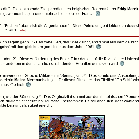
ckx dir!" - Dieses rasende Zitat parodiert den belgischen Radrennfahrer
Eddy Merck
n gewonnen hat, darunter mehrfach die Tour-de-France.
- "Euch sträuben sich die Augenbrauen." - Diese Pointe entgeht leider den deutsc
utet wird
[
mehr
]
 ich segeln gehn..." - Das frohe Lied, das Obelix singt, entstammt aus dem deutsch
 gehn
" mit dem gleichnamigen Lied aus dem Jahre 1961.
ttrudern?" - Diese Aufforderung des Briten Eftax deutet auf die Rivalität der Univers
nter anderem in den alljährlich stattfindenden Regatten gemessen wird.
e antwortet der Grieche Militaros mit "Sonntags nie!" - Dies könnte eine Anspielun
spielerin
Melina Mercouri
sein, die für diesen Film auch das Titellied "Ein Schiff 
mmusik" erhielt.
ern, wie der Römer sagt!" - Das Originalzitat stammt aus dem Lateinischen "Plenus 
uch studiert nicht gern" ins Deutsche übernommen. Es soll andeuten, dass währen
kte Leistungsfähigkeit erreicht.