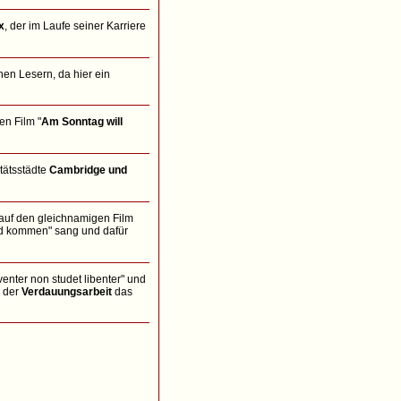
x
, der im Laufe seiner Karriere
hen Lesern, da hier ein
en Film "
Am Sonntag will
itätsstädte
Cambridge und
g auf den gleichnamigen Film
wird kommen" sang und dafür
venter non studet libenter" und
d der
Verdauungsarbeit
das