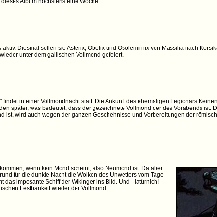
t dieses Album höchstens eine Woche.
aktiv. Diesmal sollen sie Asterix, Obelix und Osolemirnix von Massilia nach Kors
 wieder unter dem gallischen Vollmond gefeiert.
" findet in einer Vollmondnacht statt. Die Ankunft des ehemaligen Legionärs Kein
den später, was bedeutet, dass der gezeichnete Vollmond der des Vorabends ist. 
 ist, wird auch wegen der ganzen Geschehnisse und Vorbereitungen der römische
e kommen, wenn kein Mond scheint, also Neumond ist. Da aber
Grund für die dunkle Nacht die Wolken des Unwetters vom Tage
s imposante Schiff der Wikinger ins Bild. Und - latürnich! -
ischen Festbankett wieder der Vollmond.