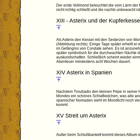
Der erste Vollmond beleuchtet die vom Lärm der fe
nicht richtig schließt und die nachts unbewacht is
XIII - Asterix und der Kupferkesse
Als Asterix den Kessel mit den Sesterzen von Mo
(Abbildung rechts). Einige Tage später erhellt er
im Gefängnis von Condate sehen. Es ist anzunehm
später symbolisch für die durchwachten Nächte d
auskundschaften. Schließlich scheint wieder ein
Abenteuer mindestens acht Wochen dauert.
XIV Asterix in Spanien
Nachdem Troubadix den kleinen Pepe in seiner H
Mondes ein schönes Schlafliedchen, was alle ande
spanischer Nomaden sieht im Mondlicht noch viel
kommt.
XV Streit um Asterix
Außer beim Schlußbankett kommt dieses Album 