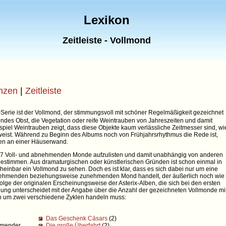
Lexikon
Zeitleiste - Vollmond
enzen
|
Zeitleiste
ix-Serie ist der Vollmond, der stimmungsvoll mit schöner Regelmäßigkeit gezeichnet
es Obst, die Vegetation oder reife Weintrauben von Jahreszeiten und damit
piel Weintrauben zeigt, dass diese Objekte kaum verlässliche Zeitmesser sind, wi
weist. Während zu Beginn des Albums noch von Frühjahrsrhythmus die Rede ist,
en an einer Häuserwand.
en 67 Voll- und abnehmenden Monde aufzulisten und damit unabhängig von anderen
bestimmen. Aus dramaturgischen oder künstlerischen Gründen ist schon einmal in
einbar ein Vollmond zu sehen. Doch es ist klar, dass es sich dabei nur um eine
nehmenden beziehungsweise zunehmenden Mond handelt, der äußerlich noch wie
lge der originalen Erscheinungsweise der Asterix-Alben, die sich bei den ersten
ung unterscheidet mit der Angabe über die Anzahl der gezeichneten Vollmonde mi
ich um zwei verschiedene Zyklen handeln muss:
Das Geschenk Cäsars
(2)
hmender
Die große Überfahrt
(2)