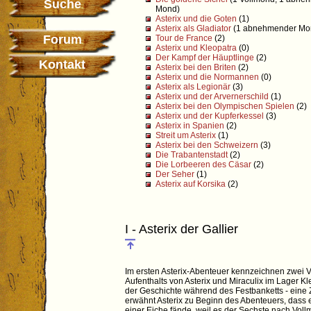
Suche
Mond)
Asterix und die Goten
(1)
Asterix als Gladiator
(1 abnehmender Mo
Forum
Tour de France
(2)
Asterix und Kleopatra
(0)
Der Kampf der Häuptlinge
(2)
Kontakt
Asterix bei den Briten
(2)
Asterix und die Normannen
(0)
Asterix als Legionär
(3)
Asterix und der Arvernerschild
(1)
Asterix bei den Olympischen Spielen
(2)
Asterix und der Kupferkessel
(3)
Asterix in Spanien
(2)
Streit um Asterix
(1)
Asterix bei den Schweizern
(3)
Die Trabantenstadt
(2)
Die Lorbeeren des Cäsar
(2)
Der Seher
(1)
Asterix auf Korsika
(2)
I - Asterix der Gallier
Im ersten Asterix-Abenteuer kennzeichnen zwei 
Aufenthalts von Asterix und Miraculix im Lager 
der Geschichte während des Festbanketts - ein
erwähnt Asterix zu Beginn des Abenteuers, dass e
einer Eiche fände, weil es der Sechste nach Voll