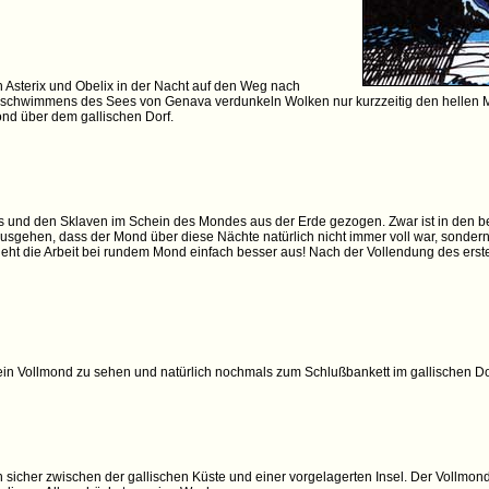
ch Asterix und Obelix in der Nacht auf den Weg nach
chwimmens des Sees von Genava verdunkeln Wolken nur kurzzeitig den hellen Mo
nd über dem gallischen Dorf.
 und den Sklaven im Schein des Mondes aus der Erde gezogen. Zwar ist in den 
sgehen, dass der Mond über diese Nächte natürlich nicht immer voll war, sondern 
h sieht die Arbeit bei rundem Mond einfach besser aus! Nach der Vollendung des ers
ein Vollmond zu sehen und natürlich nochmals zum Schlußbankett im gallischen Do
 sicher zwischen der gallischen Küste und einer vorgelagerten Insel. Der Vollmon