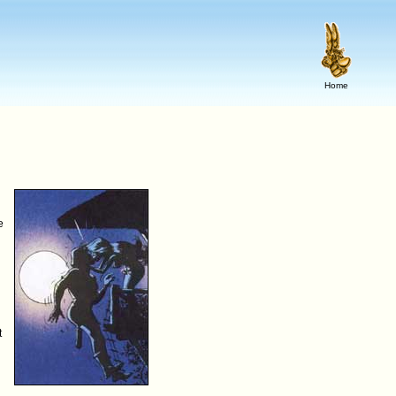
Home
e
t