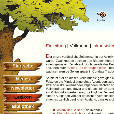
Lexikon
Einleitung
| Vollmond |
Inkonsist
D
er einzig verlässliche Zeitmesser in der Aster
wurde. Zwar zeugen auch an den Bäumen hängend
einem gewissen Zeitablauf. Doch gerade das Beis
Startseite
das Abenteuer "
Asterix und der Kupferkessel
" be
wachsen wenige Seiten später in Condate Traub
Neues
So bleibt hier an dieser Stelle nur die gezeigt
Faktoren die Mindestlänge eines Abenteuers zu 
zwei oder drei aufeinander folgenden Nächten sch
Newsletter
Vollmondnacht und davor und danach einen ab
ein Vollmond aussehen mag. Es folgt die Reihenfo
sieben Ausgaben von der deutschen Veröffentlich
Lexikon
einem so zeitlich deutlichen Abstand, dass es s
Bibliothek
Asterix der Gallier
(2 Vollmonde)
Die goldene Sichel
(1 Vollmond, 1 abne