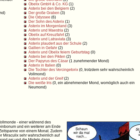
Obelix GmbH & Co. KG
(1)
Asterix bei den Belgiern
(2)
nd)
Der große Graben
(3)
Die Odyssee
(6)
Der Sohn des Asterix
(1)
Asterix im Morgenland
(3)
Asterix und Maestria
(2)
Obelix auf Kreuzfahrt
(2)
Asterix und Latraviata
(3)
Asterix plaudert aus der Schule
(2)
Gallien in Gefahr
(2)
Asterix und Obelix feiern Geburtstag
(0)
Asterix bei den Pikten
(2)
Der Papyrus des Cäsar
(1 zunehmender Mond)
Asterix in Italien
(0)
Die Tochter des Vercingetorix
(0, trotzdem sehr wahrscheinlich
Vollmond)
Asterix und der Greif
(2)
Die weiße Iris
(0, ein abnehmender Mond, womöglich auch ein
Neumond)
Vollmonde - einer während des
Kleinbonum und ein weiterer am Ende
e Zeitspanne von einem Monat. Zudem
r Miraculix sehr wahrscheinlich auf
mond sei und die Misteln dann