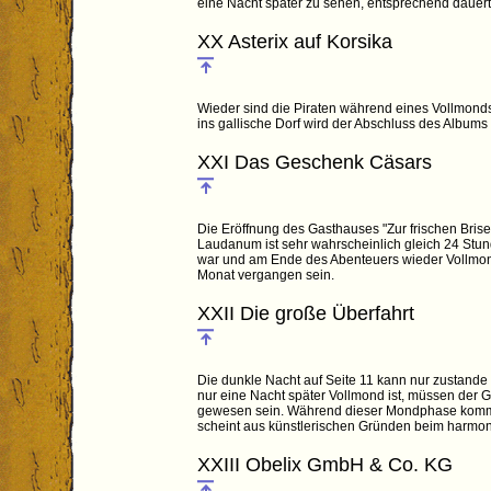
eine Nacht später zu sehen, entsprechend dauer
XX Asterix auf Korsika
Wieder sind die Piraten während eines Vollmonds 
ins gallische Dorf wird der Abschluss des Albums
XXI Das Geschenk Cäsars
Die Eröffnung des Gasthauses "Zur frischen Brise
Laudanum ist sehr wahrscheinlich gleich 24 Stun
war und am Ende des Abenteuers wieder Vollmond
Monat vergangen sein.
XXII Die große Überfahrt
Die dunkle Nacht auf Seite 11 kann nur zustand
nur eine Nacht später Vollmond ist, müssen der 
gewesen sein. Während dieser Mondphase kommt da
scheint aus künstlerischen Gründen beim harmon
XXIII Obelix GmbH & Co. KG