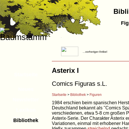
Bibl
Fig
...vorheriger Artikel
Asterix I
Startseite
Comics Figuras s.L.
Neues
Startseite
>
Bibliothek
>
Figuren
Newsletter
1984 erschien beim spanischen Herstel
Deutschland bekannt als "Comics Spa
Lexikon
verschiedenen, etwa 5-8 cm großen P
Asterix-Serie. Der Charakter Asterix 
Bibliothek
Variationen, einmal mit erhobener Han
Idefix zusammen
streichelnd
gedacht w