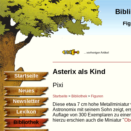
Bibl
Fig
...vorheriger Artikel
Asterix als Kind
Startseite
Pixi
Neues
Startseite
>
Bibliothek
>
Figuren
Newsletter
Diese etwa 7 cm hohe Metallminiatur vo
Astronomix mit seinem Sohn zeigt, er
Lexikon
Auflage von 300 Exemplaren zu eine
hierzu erschien auch die Miniatur "
Obe
Bibliothek