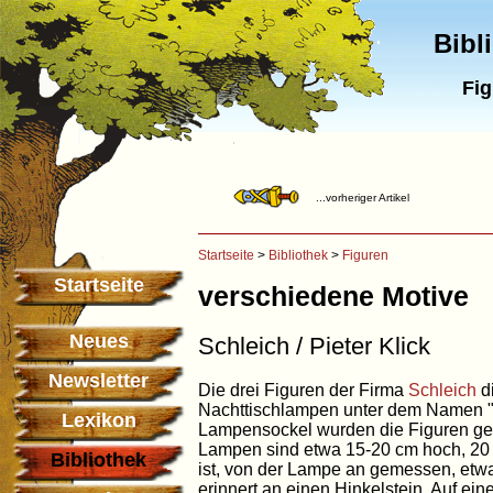
Bibl
Fig
...vorheriger Artikel
Startseite
>
Bibliothek
>
Figuren
Startseite
verschiedene Motive
Neues
Schleich / Pieter Klick
Newsletter
Die drei Figuren der Firma
Schleich
di
Nachttischlampen unter dem Namen "P
Lexikon
Lampensockel wurden die Figuren ge
Lampen sind etwa 15-20 cm hoch, 20 c
Bibliothek
ist, von der Lampe an gemessen, etw
erinnert an einen Hinkelstein. Auf ei