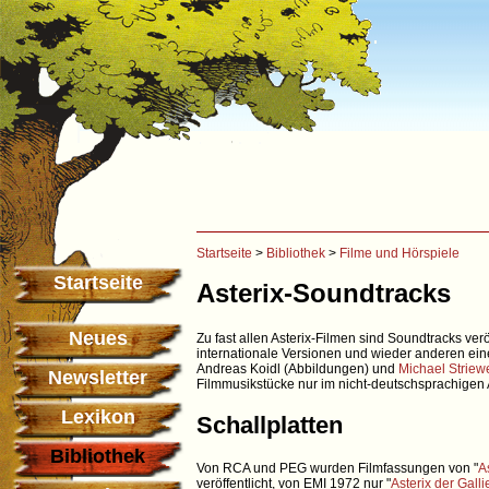
Startseite
>
Bibliothek
>
Filme und Hörspiele
Startseite
Asterix-Soundtracks
Neues
Zu fast allen Asterix-Filmen sind Soundtracks ver
internationale Versionen und wieder anderen ei
Andreas Koidl (Abbildungen) und
Michael Striew
Newsletter
Filmmusikstücke nur im nicht-deutschsprachigen 
Lexikon
Schallplatten
Bibliothek
Von RCA und PEG wurden Filmfassungen von "
A
veröffentlicht, von EMI 1972 nur "
Asterix der Galli