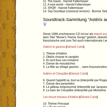
11. The Gauls - Harold Faltermeyer
12. A new world - Harold Faltermeyer
13. SPQR - Harold Faltermeyer
14. Say Goodbye (classical version) - Bonnie Tyle
Soundtrack-Sammlung "Astérix a
Diese 1996 erschienene CD ist nur als
Import au
dem Titel "Movie's Theme Songs" geführt, obwohl 
französische und zum Teil auch internationale Li
Astérix le gaulois
(
Gérard Calvi
)
1. Thème d'Astérix
2. Obélix chasse le sanglier
3. Ils sont fous ces romains!
4. Danse de moustaches
5. La fête au village gaulois ... sans Assurancetou
Astérix et Cléopâtre
(
Gérard Calvi
)
6. Quand l'appétit va, tout va (Interprété par Rog
7. Danse des pyramides
8. Le gâteau empoisonné (Interprété par Jacques 
9. Le bain de Cléopâtre (Interprété par Micheline 
Les douze travaux d'Astérix
(
Gérard Calvi
)
10. Thème Principal