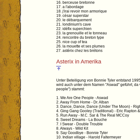
16. berceuse bretonne
17. a l'abordage
18. j'irai revoir mon armorique
19. césar superstar
20. le débarquement
21. londinium's cave
22. idéfix superchien
23. la grenouille et le tonneau
24. rencontre du breton type
25. nice cup of tea
26. la mouette et ses plumes
27. astérix chez les brétons
Asterix in Amerika
Unter Beteiligung von Bonnie Tyler entstand 199
wird auch unter dem Namen "Aswad" geführt, da 
people") stammt:
1. We Are One People - Aswad
2. Away From Home - Dr. Alban
3. Dance, Dance, Dance (Under The Moon) - Righ
4. Ging Gang Gooley (Traditional) - Eric Rapton 
5. Run Away - M.C. Sar & The Real MCCoy
6. Sweet Dreams - La Bouche
7. I Swear - Double Trouble
8. Always - Wild Kit
9. Say Goodbye - Bonnie Tyler
10. Indian village - Harold Faltermeyer