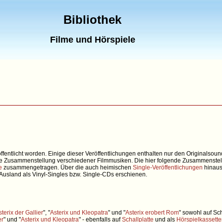
Bibliothek
Filme und Hörspiele
öffentlicht worden. Einige dieser Veröffentlichungen enthalten nur den Originalsou
ne Zusammenstellung verschiedener Filmmusiken. Die hier folgende Zusammenstel
e
zusammengetragen. Über die auch heimischen
Single-Veröffentlichungen
hinaus
Ausland als Vinyl-Singles bzw. Single-CDs erschienen.
sterix der Gallier
", "
Asterix und Kleopatra
" und "
Asterix erobert Rom
" sowohl auf Sch
er
" und "
Asterix und Kleopatra
" - ebenfalls auf
Schallplatte
und als
Hörspielkassett