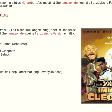
immerhin gibt es
Hörproben
. Als Import ist über
amazon.de
noch die französische F
l enthält.
atra
rack-CD für März 2002 angekündigt, aber im Handel ist
el über
amazon.de
ist eine
französische Version
erhältlich.
 et Jamel Debouzze)
on Cleopatre
 Belucci)
quet de Deep Forest featuring Beverly Jo Scott)