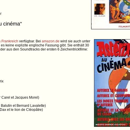
r
u cinéma"
s Frankreich
verfügbar. Bei
amazon.de
wird sie auch unter
es keine explizite englische Fassung gibt. Sie enthält 30
eder aus den Soundtracks der ersten 6 Zeichentrickfilme:
rix
er Carel et Jacques Morel)
Balutin et Bernard Lavalette)
Dax et le lion de Cléopâtre)