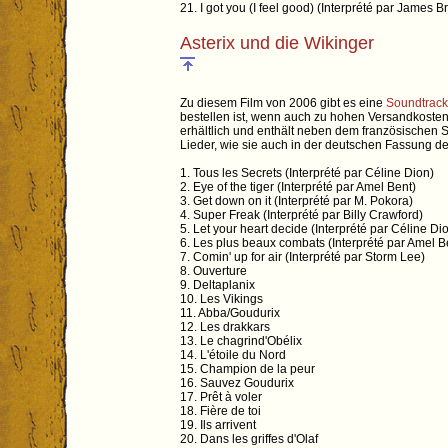
21. I got you (I feel good) (Interprété par James 
Asterix und die Wikinger
Zu diesem Film von 2006 gibt es eine
Soundtrac
bestellen ist, wenn auch zu hohen Versandkosten.
erhältlich und enthält neben dem französische
Lieder, wie sie auch in der deutschen Fassung d
1. Tous les Secrets (Interprété par Céline Dion)
2. Eye of the tiger (Interprété par Amel Bent)
3. Get down on it (Interprété par M. Pokora)
4. Super Freak (Interprété par Billy Crawford)
5. Let your heart decide (Interprété par Céline Di
6. Les plus beaux combats (Interprété par Amel B
7. Comin' up for air (Interprété par Storm Lee)
8. Ouverture
9. Deltaplanix
10. Les Vikings
11. Abba/Goudurix
12. Les drakkars
13. Le chagrind'Obélix
14. L'étoile du Nord
15. Champion de la peur
16. Sauvez Goudurix
17. Prêt à voler
18. Fière de toi
19. Ils arrivent
20. Dans les griffes d'Olaf