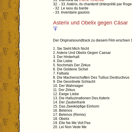
31. Interview de
Pierre Tchernia
32. - 33. Astérix, ils chantent! (Interprété par Ro
- 32. Le iaou du barde
- 33. Inventaire gaulois
Asterix und Obelix gegen Cäsar
Der Originalsoundtrack zu diesem Film erschien 1
1. Sie Sieht Mich Nicht
2. Asterix Und Obelix Gegen Caesar
3. Der Hinterhalt
4. Die Liebe
5. Nochmals Der Zirkus
6. Die Goldene Sichel
7. Falbala
8. Die Machenschaften Des Tullius Destructivus
9. Die Geordnete Schlacht
10. Der Wahrsager
11. Der Zirkus
12. Ewige Liebe
13. Die Halluzinationen Des Asterix
14. Der Zaubertrank
15. Das Zweiköpfige Einhorn
16. Belenos
17. Belenos (Remix)
18. Obelix
19. Elle Ne Me Voit Pas
20. Lei Non Vede Me