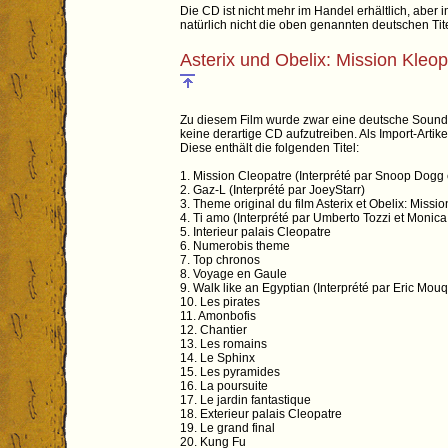
Die CD ist nicht mehr im Handel erhältlich, aber 
natürlich nicht die oben genannten deutschen Tite
Asterix und Obelix: Mission Kleop
Zu diesem Film wurde zwar eine deutsche Soundt
keine derartige CD aufzutreiben. Als Import-Artik
Diese enthält die folgenden Titel:
1. Mission Cleopatre (Interprété par Snoop Dogg
2. Gaz-L (Interprété par JoeyStarr)
3. Theme original du film Asterix et Obelix: Missi
4. Ti amo (Interprété par Umberto Tozzi et Monica
5. Interieur palais Cleopatre
6. Numerobis theme
7. Top chronos
8. Voyage en Gaule
9. Walk like an Egyptian (Interprété par Eric Mou
10. Les pirates
11. Amonbofis
12. Chantier
13. Les romains
14. Le Sphinx
15. Les pyramides
16. La poursuite
17. Le jardin fantastique
18. Exterieur palais Cleopatre
19. Le grand final
20. Kung Fu