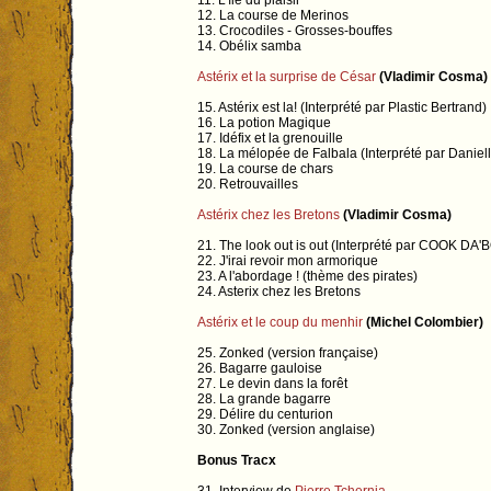
11. L'île du plaisir
12. La course de Merinos
13. Crocodiles - Grosses-bouffes
14. Obélix samba
Astérix et la surprise de César
(Vladimir Cosma)
15. Astérix est la! (Interprété par Plastic Bertrand)
16. La potion Magique
17. Idéfix et la grenouille
18. La mélopée de Falbala (Interprété par Daniell
19. La course de chars
20. Retrouvailles
Astérix chez les Bretons
(Vladimir Cosma)
21. The look out is out (Interprété par COOK DA
22. J'irai revoir mon armorique
23. A l'abordage ! (thème des pirates)
24. Asterix chez les Bretons
Astérix et le coup du menhir
(Michel Colombier)
25. Zonked (version française)
26. Bagarre gauloise
27. Le devin dans la forêt
28. La grande bagarre
29. Délire du centurion
30. Zonked (version anglaise)
Bonus Tracx