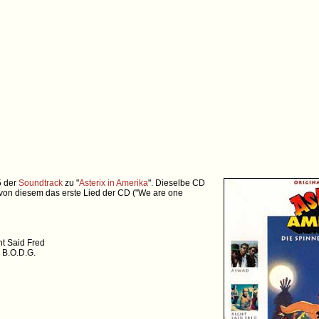
5 der
Soundtrack
zu "
Asterix in Amerika
". Dieselbe CD
von diesem das erste Lied der CD ("We are one
t Said Fred
& B.O.D.G.