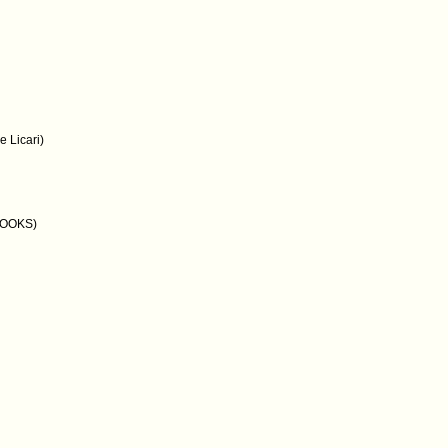
e Licari)
'BOOKS)