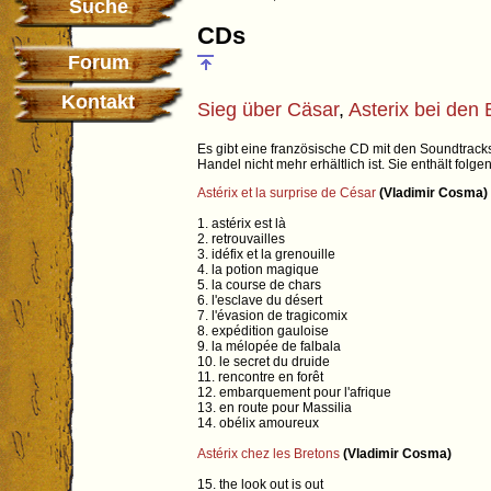
Suche
CDs
Forum
Kontakt
Sieg über Cäsar
,
Asterix bei den 
Es gibt eine französische CD mit den Soundtracks
Handel nicht mehr erhältlich ist. Sie enthält folgen
Astérix et la surprise de César
(Vladimir Cosma)
1. astérix est là
2. retrouvailles
3. idéfix et la grenouille
4. la potion magique
5. la course de chars
6. l'esclave du désert
7. l'évasion de tragicomix
8. expédition gauloise
9. la mélopée de falbala
10. le secret du druide
11. rencontre en forêt
12. embarquement pour l'afrique
13. en route pour Massilia
14. obélix amoureux
Astérix chez les Bretons
(Vladimir Cosma)
15. the look out is out