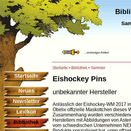
Bibl
Sam
...vorheriger Artikel
Startseite
>
Bibliothek
>
Sammler
Startseite
Eishockey Pins
Neues
unbekannter Hersteller
Newsletter
Anlässlich der Eishockey-WM 2017 in
Obelix offizielle Maskottchen dieses
Lexikon
Zusammenhang wurden verschiedene
Herstellers mit Abbildungen von Aster
Bibliothek
vom schwedischen Unternehmen NEH,
Produkte spezialisiert hat, unter offzi