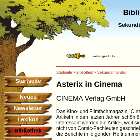
Bibl
Sekundä
...vorheriger Artikel
Startseite
>
Bibliothek
>
Sekundärliteratur
Startseite
Asterix in Cinema
Neues
CINEMA Verlag GmbH
Newsletter
Das Kino- und Filmfachmagazin "Cine
Artikeln in den letzten Jahren schön öf
Lexikon
Interessant werden die Artikel, weil s
nicht von Comic-Fachleuten geschrie
Bibliothek
die Berichte in folgenden Heftnummer