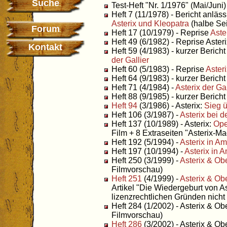
Suche
Test-Heft "Nr. 1/1976" (Mai/Juni)
Heft 7 (11/1978) - Bericht anläs
Asterix und Kleopatra
(halbe Sei
Forum
Heft 17 (10/1979) - Reprise
Aste
Heft 49 (6/1982) - Reprise Aster
Kontakt
Heft 59 (4/1983) - kurzer Beric
der Gallier
Heft 60 (5/1983) - Reprise
Aster
Heft 64 (9/1983) - kurzer Berich
Heft 71 (4/1984) -
Asterix der Gal
Heft 88 (9/1985) - kurzer Berich
Heft 94
(3/1986) - Asterix:
Sieg 
Heft 106 (3/1987) -
Asterix bei d
Heft 137 (10/1989) - Asterix:
Ope
Film + 8 Extraseiten "Asterix-Ma
Heft 192 (5/1994) -
Asterix in Am
Heft 197 (10/1994) -
Asterix in 
Heft 250 (3/1999) -
Asterix & Ob
Filmvorschau)
Heft 251
(4/1999) -
Asterix & Ob
Artikel "Die Wiedergeburt von As
lizenzrechtlichen Gründen nicht 
Heft 284 (1/2002) - Asterix & Ob
Filmvorschau)
Heft 286
(3/2002) - Asterix & Ob