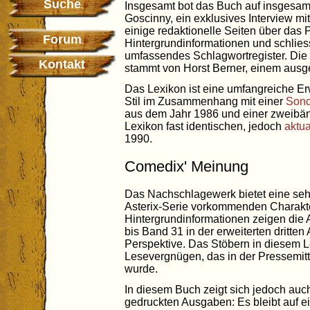
Suche
Insgesamt bot das Buch auf insgesam
Goscinny, ein exklusives Interview m
einige redaktionelle Seiten über das
Forum
Hintergrundinformationen und schliess
umfassendes Schlagwortregister. Die
Kontakt
stammt von Horst Berner, einem ausg
Das Lexikon ist eine umfangreiche Er
Stil im Zusammenhang mit einer
Sond
aus dem Jahr 1986 und einer zweibä
Lexikon fast identischen, jedoch
aktua
1990.
Comedix' Meinung
Das Nachschlagewerk bietet eine sehr 
Asterix-Serie vorkommenden Charakter
Hintergrundinformationen zeigen die
bis Band 31 in der erweiterten dritten
Perspektive. Das Stöbern in diesem L
Lesevergnügen, das in der Pressemit
wurde.
In diesem Buch zeigt sich jedoch auch
gedruckten Ausgaben: Es bleibt auf 