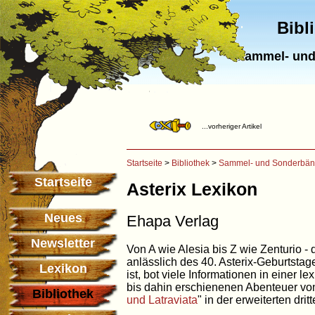
Bibl
Sammel- und
...vorheriger Artikel
Startseite
>
Bibliothek
>
Sammel- und Sonderbä
Startseite
Asterix Lexikon
Neues
Ehapa Verlag
Newsletter
Von A wie Alesia bis Z wie Zenturio 
anlässlich des 40. Asterix-Geburtsta
Lexikon
ist, bot viele Informationen in einer
bis dahin erschienenen Abenteuer vo
Bibliothek
und Latraviata
" in der erweiterten dri