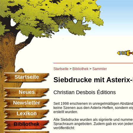
Startseite
>
Bibliothek
>
Sammler
Startseite
Siebdrucke mit Asterix
Neues
Christian Desbois Éditions
Newsletter
Seit 1998 erschienen in unregelmäßigen Abstände
keine Szenen aus den Asterix-Heften, sondern eige
erstellt wurden.
Lexikon
Alle Siebdrucke wurden als signierte und numme
Bibliothek
Sprachraum angeboten. Zudem gab es von jedem M
veröffentlicht: