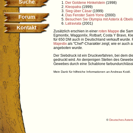
Suche
Der Goldene Hinkelstein
(1998)
Kleopatra
(1999)
Sieg über Cäsar
(1999)
Das Fenster Saint-Yorre
(2000)
Forum
Besuchen Sie Olympia mit Asterix & Obeli
Latraviata
(2001)
Kontakt
Zusätzlich erschien in einer
roten Mappe
die Samm
Egmontix, Waggonlix, Rotbart, Costa Y Bravo, Kle
für 650 DM auch in Deutschland verkauft wurde. 
Majestix
als "Chef"-Charakter zeigt, wie er auch al
angeboten wurde.
Der Siebdruck ist ein Druckverfahren, bei dem d
gedruckt wird. An denjenigen Stellen des Geweb
Gewebes durch eine Schablone farbundurchläss
Mein Dank für hilfreiche Informationen an Andreas Koidl.
©
Deutsches Asterix