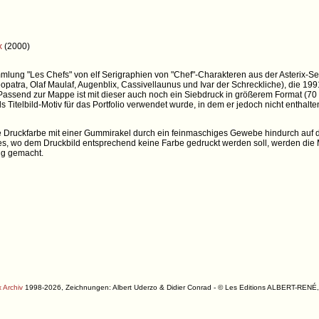
x
(2000)
lung "Les Chefs" von elf Serigraphien von "Chef"-Charakteren aus der Asterix-Seri
opatra, Olaf Maulaf, Augenblix, Cassivellaunus und Ivar der Schreckliche), die 199
Passend zur Mappe ist mit dieser auch noch ein Siebdruck in größerem Format (70 
s Titelbild-Motiv für das Portfolio verwendet wurde, in dem er jedoch nicht enthalten
ie Druckfarbe mit einer Gummirakel durch ein feinmaschiges Gewebe hindurch auf 
es, wo dem Druckbild entsprechend keine Farbe gedruckt werden soll, werden di
ig gemacht.
 Archiv
1998-2026, Zeichnungen: Albert Uderzo & Didier Conrad - © Les Editions ALBERT-R