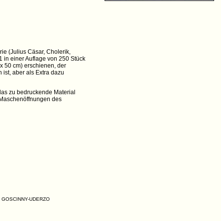
e (Julius Cäsar, Cholerik,
1 in einer Auflage von 250 Stück
x 50 cm) erschienen, der
 ist, aber als Extra dazu
das zu bedruckende Material
e Maschenöffnungen des
ENÉ, GOSCINNY-UDERZO