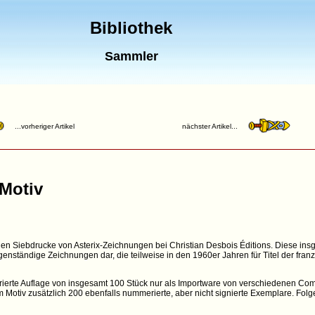
Bibliothek
Sammler
...vorheriger Artikel
nächster Artikel...
-Motiv
n Siebdrucke von Asterix-Zeichnungen bei Christian Desbois Éditions. Diese insg
nständige Zeichnungen dar, die teilweise in den 1960er Jahren für Titel der französ
rierte Auflage von insgesamt 100 Stück nur als Importware von verschiedenen Co
otiv zusätzlich 200 ebenfalls nummerierte, aber nicht signierte Exemplare. Fol