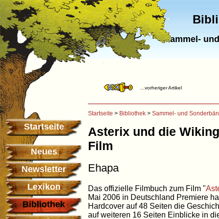
Bibl
Sammel- und
...vorheriger Artikel
Startseite
>
Bibliothek
>
Sammel- und Sonderbä
Startseite
Asterix und die Wikin
Film
Neues
Ehapa
Newsletter
Lexikon
Das offizielle Filmbuch zum Film "
Ast
Mai 2006 in Deutschland Premiere hat
Bibliothek
Hardcover auf 48 Seiten die Geschicht
auf weiteren 16 Seiten Einblicke in d