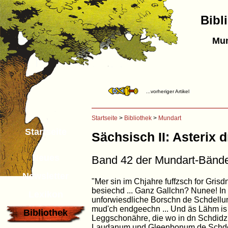
Bibl
Mun
...vorheriger Artikel
Startseite
>
Bibliothek
>
Mundart
Startseite
Sächsisch II: Asterix d
Neues
Band 42 der Mundart-Bänd
Newsletter
"Mer sin im Chjahre fuffzsch for Gris
besiechd ... Ganz Gallchn? Nunee! I
Lexikon
unforwiesdliche Borschn de Schdell
mud'ch endgeechn ... Und äs Lähm is 
Bibliothek
Leggschonähre, die wo in dn Schdi
Laudanum und Gleenbonum de Schdell