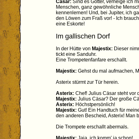
Cäsar:
Sind es Götter, verneige ich m
Menschen, ganz gewöhnliche Mensche
kennenlernen! Und, bei Jupiter, ich ga
den Löwen zum Fraß vor! - Ich brauc
eine Eskorte!
Im gallischen Dorf
In der Hütte von
Majestix:
Dieser nim
tickt eine Sanduhr.
Eine Trompetenfanfare erschallt.
Majestix:
Gehst du mal aufmachen, Mim
Asterix stürmt zur Tür herein.
Asterix:
Chef! Julius Cäsar steht vor d
Majestix:
Julius Cäsar? Der große C
Asterix:
Höchstpersönlich!
Majestix:
Gut! Ein Handtuch für mein
den anderen Bescheid, Asterix! Man br
Die Trompete erschallt abermals.
Majestix:
Jaja, ich komm' ja schon!