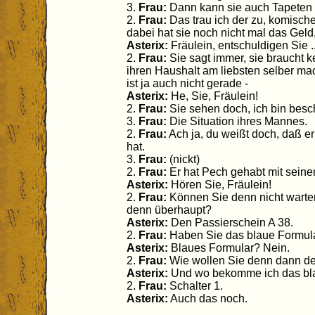
3.
Frau:
Dann kann sie auch Tapeten 
2.
Frau:
Das trau ich der zu, komische
dabei hat sie noch nicht mal das Geld,
Asterix:
Fräulein, entschuldigen Sie ..
2.
Frau:
Sie sagt immer, sie braucht k
ihren Haushalt am liebsten selber mac
ist ja auch nicht gerade -
Asterix:
He, Sie, Fräulein!
2.
Frau:
Sie sehen doch, ich bin besc
3.
Frau:
Die Situation ihres Mannes.
2.
Frau:
Ach ja, du weißt doch, daß e
hat.
3.
Frau:
(nickt)
2.
Frau:
Er hat Pech gehabt mit seinem
Asterix:
Hören Sie, Fräulein!
2.
Frau:
Können Sie denn nicht warten
denn überhaupt?
Asterix:
Den Passierschein A 38.
2.
Frau:
Haben Sie das blaue Formul
Asterix:
Blaues Formular? Nein.
2.
Frau:
Wie wollen Sie denn dann d
Asterix:
Und wo bekomme ich das bl
2.
Frau:
Schalter 1.
Asterix:
Auch das noch.