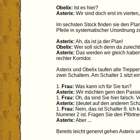
Obelix:
Ist es hier?
Asterix:
Wir sind doch erst im vierte
Im sechsten Stock finden sie den Pl
Pfeile in systematischer Unordnung zu
Asterix:
Ah, da ist ja der Plan!
Obelix:
Wer soll sich denn da zurecht
Asterix:
Das werden wir gleich haben.
rechter Korridor.
Asterix und Obelix laufen alle Trepp
zwei Schaltern. Am Schalter 1 sitzt ein
1.
Frau:
Was kann ich für Sie tun?
Asterix:
Wir möchten gern den Passie
1.
Frau:
Oh, da sind Sie hier falsch. 
Asterix:
(deutet auf den anderen Scha
1.
Frau:
Nein, das ist Schalter 8. Ich
Nummer 2 ist. Fragen Sie den Pförtner
Asterix:
Aber ...
Bereits leicht genervt gehen Asterix u