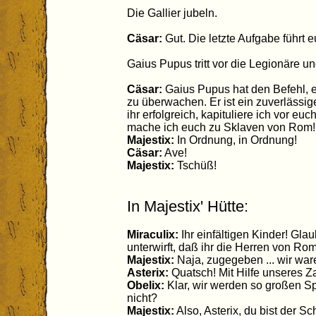
Die Gallier jubeln.
Cäsar:
Gut. Die letzte Aufgabe führt
Gaius Pupus tritt vor die Legionäre un
Cäsar:
Gaius Pupus hat den Befehl, e
zu überwachen. Er ist ein zuverlässige
ihr erfolgreich, kapituliere ich vor euc
mache ich euch zu Sklaven von Rom!
Majestix:
In Ordnung, in Ordnung!
Cäsar:
Ave!
Majestix:
Tschüß!
In Majestix' Hütte:
Miraculix:
Ihr einfältigen Kinder! Glau
unterwirft, daß ihr die Herren von Ro
Majestix:
Naja, zugegeben ... wir waren
Asterix:
Quatsch! Mit Hilfe unseres Za
Obelix:
Klar, wir werden so großen Sp
nicht?
Majestix:
Also, Asterix, du bist der Sc