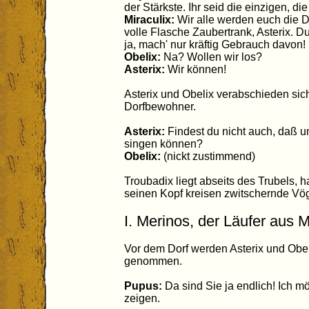
der Stärkste. Ihr seid die einzigen, d
Miraculix:
Wir alle werden euch die D
volle Flasche Zaubertrank, Asterix. D
ja, mach' nur kräftig Gebrauch davon!
Obelix:
Na? Wollen wir los?
Asterix:
Wir können!
Asterix und Obelix verabschieden sic
Dorfbewohner.
Asterix:
Findest du nicht auch, daß u
singen können?
Obelix:
(nickt zustimmend)
Troubadix liegt abseits des Trubels,
seinen Kopf kreisen zwitschernde Vög
I. Merinos, der Läufer aus 
Vor dem Dorf werden Asterix und Obe
genommen.
Pupus:
Da sind Sie ja endlich! Ich mö
zeigen.