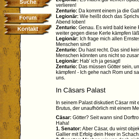
Suche
verlieren!
Zenturio:
Da kommt einem ja die Gall
Legionär:
Wie heißt doch das Sprichw
Forum
Abend loben!
Zenturio:
Genau. Es wird bald keine
Kontakt
weiter gegen diese Kerle kämpfen läß
Legionär:
Ich frage mich allen Ernste
Menschen sind!
Zenturio:
Du hast recht. Das sind k
Menschen könnten uns nicht so zus
Legionär:
Hab' ich ja gesagt!
Zenturio:
Das müssen Götter sein, un
kämpfen! - Ich gehe nach Rom und sa
uns.
In Cäsars Palast
In seinem Palast diskutiert Cäsar mit
Brutus, der unaufhörlich mit einem Me
Cäsar:
Götter? Seit wann sind Dorftrot
Haha!
1. Senator:
Aber Cäsar, du wirst obj
Gallier mit Erfolg dein Heer in Schach