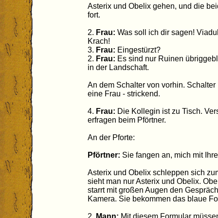
Asterix und Obelix gehen, und die be
fort.
2.
Frau:
Was soll ich dir sagen! Viadu
Krach!
3.
Frau:
Eingestürzt?
2.
Frau:
Es sind nur Ruinen übriggebl
in der Landschaft.
An dem Schalter von vorhin. Schalter 1
eine Frau - strickend.
4.
Frau:
Die Kollegin ist zu Tisch. Ve
erfragen beim Pförtner.
An der Pforte:
Pförtner:
Sie fangen an, mich mit Ihr
Asterix und Obelix schleppen sich zu
sieht man nur Asterix und Obelix. Obe
starrt mit großen Augen den Gesprächs
Kamera. Sie bekommen das blaue Fo
2.
Mann:
Mit diesem Formular müssen