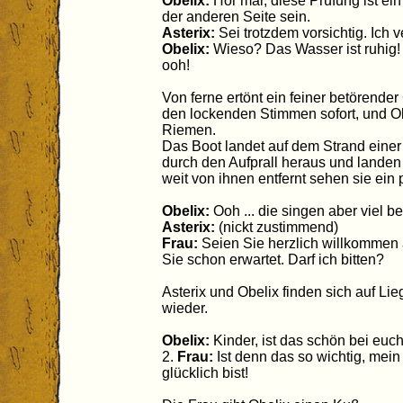
Obelix:
Hör mal, diese Prüfung ist ein
der anderen Seite sein.
Asterix:
Sei trotzdem vorsichtig. Ich v
Obelix:
Wieso? Das Wasser ist ruhig! 
ooh!
Von ferne ertönt ein feiner betörender
den lockenden Stimmen sofort, und Ob
Riemen.
Das Boot landet auf dem Strand einer I
durch den Aufprall heraus und landen
weit von ihnen entfernt sehen sie ein
Obelix:
Ooh ... die singen aber viel b
Asterix:
(nickt zustimmend)
Frau:
Seien Sie herzlich willkommen a
Sie schon erwartet. Darf ich bitten?
Asterix und Obelix finden sich auf Li
wieder.
Obelix:
Kinder, ist das schön bei euc
2.
Frau:
Ist denn das so wichtig, mei
glücklich bist!