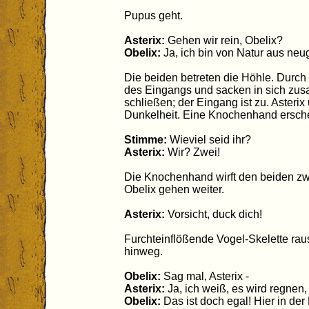
Pupus geht.
Asterix:
Gehen wir rein, Obelix?
Obelix:
Ja, ich bin von Natur aus neug
Die beiden betreten die Höhle. Durch
des Eingangs und sacken in sich zus
schließen; der Eingang ist zu. Asterix
Dunkelheit. Eine Knochenhand ersche
Stimme:
Wieviel seid ihr?
Asterix:
Wir? Zwei!
Die Knochenhand wirft den beiden zwei
Obelix gehen weiter.
Asterix:
Vorsicht, duck dich!
Furchteinflößende Vogel-Skelette ra
hinweg.
Obelix:
Sag mal, Asterix -
Asterix:
Ja, ich weiß, es wird regnen, 
Obelix:
Das ist doch egal! Hier in der