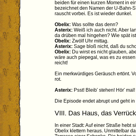
beiden für einen kurzen Moment in ein
bezeichnet den Namen der U-Bahn-Sta
rauscht vorbei. Es ist wieder dunkel.
Obelix:
Was sollte das denn?
Asterix:
Weiß ich auch nicht. Aber la
da drüben mal hingehen? Wie spät ist
Obelix:
Zwölf Uhr mittag.
Asterix:
Sage bloß nicht, daß du sch
Obelix:
Du wirst es nicht glauben, abe
wäre auch piepegal, was es zu essen g
reicht!
Ein merkwürdiges Geräusch ertönt. Vo
rot.
Asterix:
Psst! Bleib' stehen! Hör' mal!
Die Episode endet abrupt und geht in 
VIII. Das Haus, das Verrüc
In einer Stadt: Auf einer Straße hebt s
Obelix klettern heraus. Unmittelbar d