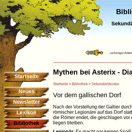
Bibl
Sekundä
...vorheriger Artik
Mythen bei Asterix - Di
Startseite
Startseite
>
Bibliothek
>
Sekundärliteratur
Neues
Vor dem gallischen Dorf
Newsletter
Nach der Vorstellung der Gallier durch
römischer Legionäre auf das Dorf statt
Lexikon
die Römer endet, die geschlagen vor 
liegen bleiben.
Bibliothek
Legionär:
Es macht gar keinen Spaß,