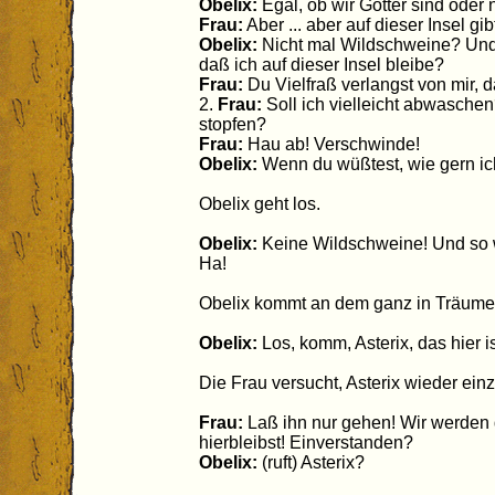
Obelix:
Egal, ob wir Götter sind oder 
Frau:
Aber ... aber auf dieser Insel g
Obelix:
Nicht mal Wildschweine? Und d
daß ich auf dieser Insel bleibe?
Frau:
Du Vielfraß verlangst von mir, 
2.
Frau:
Soll ich vielleicht abwasche
stopfen?
Frau:
Hau ab! Verschwinde!
Obelix:
Wenn du wüßtest, wie gern ic
Obelix geht los.
Obelix:
Keine Wildschweine! Und so w
Ha!
Obelix kommt an dem ganz in Träumen
Obelix:
Los, komm, Asterix, das hier 
Die Frau versucht, Asterix wieder einz
Frau:
Laß ihn nur gehen! Wir werden 
hierbleibst! Einverstanden?
Obelix:
(ruft) Asterix?