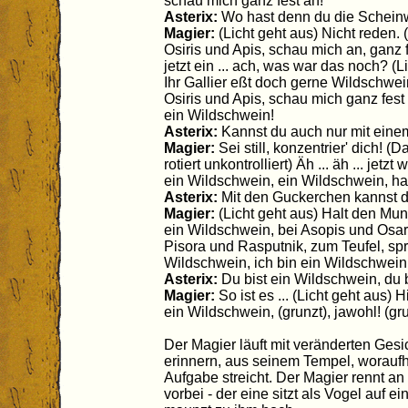
schau mich ganz fest an!
Asterix:
Wo hast denn du die Scheinw
Magier:
(Licht geht aus) Nicht reden. 
Osiris und Apis, schau mich an, ganz f
jetzt ein ... ach, was war das noch? (
Ihr Gallier eßt doch gerne Wildschwei
Osiris und Apis, schau mich ganz fest 
ein Wildschwein!
Asterix:
Kannst du auch nur mit eine
Magier:
Sei still, konzentrier' dich! 
rotiert unkontrolliert) Äh ... äh ... jetz
ein Wildschwein, ein Wildschwein, ha
Asterix:
Mit den Guckerchen kannst du
Magier:
(Licht geht aus) Halt den Mun
ein Wildschwein, bei Asopis und Osaris
Pisora und Rasputnik, zum Teufel, spri
Wildschwein, ich bin ein Wildschwein
Asterix:
Du bist ein Wildschwein, du b
Magier:
So ist es ... (Licht geht aus) H
ein Wildschwein, (grunzt), jawohl! (gr
Der Magier läuft mit veränderten Ges
erinnern, aus seinem Tempel, woraufh
Aufgabe streicht. Der Magier rennt a
vorbei - der eine sitzt als Vogel auf 