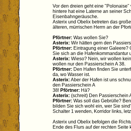
Vor den dreien geht eine "Polonaise" 
hintere hat eine Laterne an seiner Sc
Eisenbahngeräusche.
Asterix und Obelix betreten das groß
älteren, mürrischen Herrn an der Pfort
Pförtner:
Was wollen Sie?
Asterix:
Wir hätten gern den Passiers
Pförtner:
Eintragung einer Galeere? O
Sie sich an die Hafenkommandantur u
Asterix:
Wieso? Nein, wir wollen kein
wollen nur den Passierschein A 38.
Pförtner:
Den Hafen finden Sie unterh
da, wo Wasser ist.
Asterix:
Aber der Hafen ist uns schnur
den Passierschein A
38!
Pförtner:
Hä?
Asterix:
(schreit) Den Passierschein 
Pförtner:
Was soll das Gebrülle? Bene
bilden Sie sich wohl ein, wer Sie si
Schalter 1 wenden, Korridor links, let
Asterix und Obelix befolgen die Ric
Ende des Flurs auf der rechten Seite 