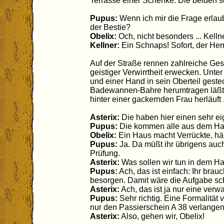
Terrasse einer Schenke. Die beiden s
Pupus:
Wenn ich mir die Frage erlaub
der Bestie?
Obelix:
Och, nicht besonders ... Kell
Kellner:
Ein Schnaps! Sofort, der Herr
Auf der Straße rennen zahlreiche Ges
geistiger Verwirrtheit erwecken. Unter
und einer Hand in sein Oberteil gesteck
Badewannen-Bahre herumtragen läßt, 
hinter einer gackernden Frau herläuft .
Asterix:
Die haben hier einen sehr e
Pupus:
Die kommen alle aus dem Hau
Obelix:
Ein Haus macht Verrückte, h
Pupus:
Ja. Da müßt ihr übrigens auch
Prüfung.
Asterix:
Was sollen wir tun in dem Ha
Pupus:
Ach, das ist einfach: Ihr brau
besorgen. Damit wäre die Aufgabe scho
Asterix:
Ach, das ist ja nur eine verw
Pupus:
Sehr richtig. Eine Formalität 
nur den Passierschein A 38 verlangen
Asterix:
Also, gehen wir, Obelix!