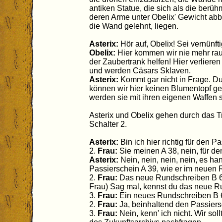
antiken Statue, die sich als die berüh
deren Arme unter Obelix' Gewicht abbr
die Wand gelehnt, liegen.
Asterix:
Hör auf, Obelix! Sei vernünfti
Obelix:
Hier kommen wir nie mehr raus
der Zaubertrank helfen! Hier verlieren
und werden Cäsars Sklaven.
Asterix:
Kommt gar nicht in Frage. Du
können wir hier keinen Blumentopf ge
werden sie mit ihren eigenen Waffen 
Asterix und Obelix gehen durch da
Schalter 2.
Asterix:
Bin ich hier richtig für den P
2.
Frau:
Sie meinen A 38, nein, für d
Asterix:
Nein, nein, nein, nein, es ha
Passierschein A 39, wie er im neuen R
2.
Frau:
Das neue Rundschreiben B 65
Frau) Sag mal, kennst du das neue 
3.
Frau:
Ein neues Rundschreiben B 
2.
Frau:
Ja, beinhaltend den Passiers
3.
Frau:
Nein, kenn' ich nicht. Wir sol