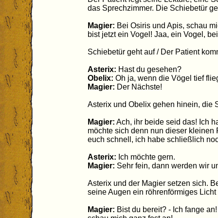
das Sprechzimmer. Die Schiebetür ge
Magier:
Bei Osiris und Apis, schau m
bist jetzt ein Vogel! Jaa, ein Vogel, be
Schiebetür geht auf / Der Patient kom
Asterix:
Hast du gesehen?
Obelix:
Oh ja, wenn die Vögel tief flie
Magier:
Der Nächste!
Asterix und Obelix gehen hinein, die S
Magier:
Ach, ihr beide seid das! Ich 
möchte sich denn nun dieser kleinen 
euch schnell, ich habe schließlich no
Asterix:
Ich möchte gern.
Magier:
Sehr fein, dann werden wir u
Asterix und der Magier setzen sich. 
seine Augen ein röhrenförmiges Licht 
Magier:
Bist du bereit? - Ich fange an!