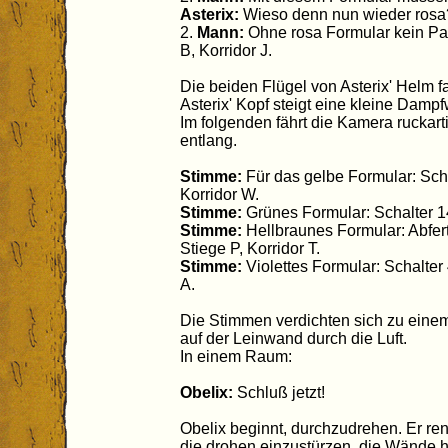
Asterix:
Wieso denn nun wieder rosa
2.
Mann:
Ohne rosa Formular kein Pas
B, Korridor J.
Die beiden Flügel von Asterix' Helm 
Asterix' Kopf steigt eine kleine Dampf
Im folgenden fährt die Kamera ruckar
entlang.
Stimme:
Für das gelbe Formular: Scha
Korridor W.
Stimme:
Grünes Formular: Schalter 14,
Stimme:
Hellbraunes Formular: Abfert
Stiege P, Korridor T.
Stimme:
Violettes Formular: Schalter 
A.
Die Stimmen verdichten sich zu eine
auf der Leinwand durch die Luft.
In einem Raum:
Obelix:
Schluß jetzt!
Obelix beginnt, durchzudrehen. Er r
die drohen einzustürzen, die Wände h