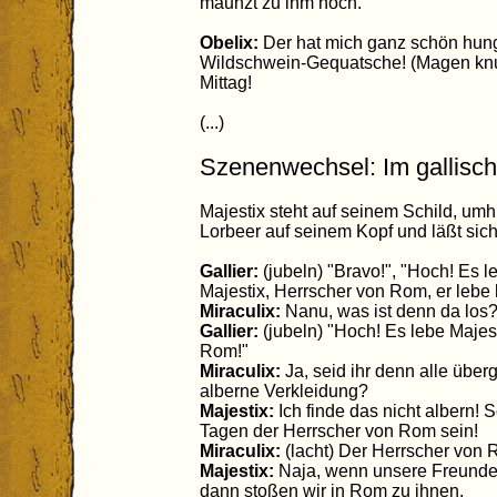
maunzt zu ihm hoch.
Obelix:
Der hat mich ganz schön hung
Wildschwein-Gequatsche! (Magen knur
Mittag!
(...)
Szenenwechsel: Im gallisch
Majestix steht auf seinem Schild, um
Lorbeer auf seinem Kopf und läßt sich
Gallier:
(jubeln) "Bravo!", "Hoch! Es le
Majestix, Herrscher von Rom, er lebe 
Miraculix:
Nanu, was ist denn da los
Gallier:
(jubeln) "Hoch! Es lebe Majes
Rom!"
Miraculix:
Ja, seid ihr denn alle übe
alberne Verkleidung?
Majestix:
Ich finde das nicht albern! 
Tagen der Herrscher von Rom sein!
Miraculix:
(lacht) Der Herrscher von 
Majestix:
Naja, wenn unsere Freunde
dann stoßen wir in Rom zu ihnen.