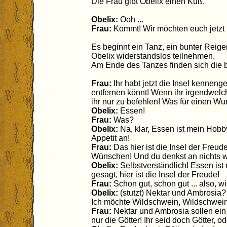
Die Frau gibt Obelix einen Kuß.
Obelix:
Ooh ...
Frau:
Kommt! Wir möchten euch jetzt 
Es beginnt ein Tanz, ein bunter Reige
Obelix widerstandslos teilnehmen.
Am Ende des Tanzes finden sich die b
Frau:
Ihr habt jetzt die Insel kennenge
entfernen könnt! Wenn ihr irgendwelc
ihr nur zu befehlen! Was für einen W
Obelix:
Essen!
Frau:
Was?
Obelix:
Na, klar, Essen ist mein Hobby
Appetit an!
Frau:
Das hier ist die Insel der Freud
Wünschen! Und du denkst an nichts we
Obelix:
Selbstverständlich! Essen ist
gesagt, hier ist die Insel der Freude!
Frau:
Schon gut, schon gut ... also, 
Obelix:
(stutzt) Nektar und Ambrosia?
Ich möchte Wildschwein, Wildschwein 
Frau:
Nektar und Ambrosia sollen ein
nur die Götter! Ihr seid doch Götter, o