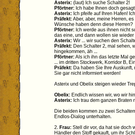
Asterix:
(laut) Ich suche Schalter 2!
Pförtner:
Ich habe Ihnen doch gesagt
Asterix:
Ich pfeife auf Ihren Hafen! Ich
Präfekt:
Aber, aber, meine Herren, es g
Wünsche haben denn diese Herren?
Pförtner:
Ich werde aus ihnen nicht sc
das eine, und dann wollen sie wieder
Asterix:
Wir ... wir suchen den Schalt
Präfekt:
Den Schalter 2, mal sehen, wo
hingekommen, äh ...
Pförtner:
Als ich ihn das letzte Mal g
... im dritten Stockwerk, Korridor B, E
Präfekt:
Da haben Sie Ihre Auskunft,
Sie gar nicht informiert werden!
Asterix und Obelix steigen wieder Tr
Obelix:
Endlich wissen wir, wo wir hi
Asterix:
Ich trau dem ganzen Braten n
Die beiden kommen zu zwei Schaltern
Endlos-Dialog unterhalten.
2.
Frau:
Stell dir vor, da hat sie doch
Händler den Stoff gekauft, um ihr Sch