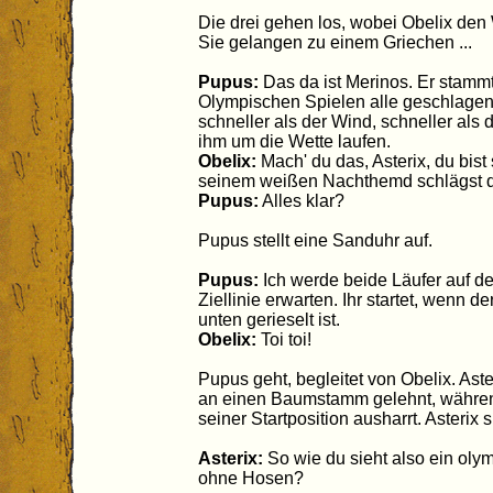
Die drei gehen los, wobei Obelix den
Sie gelangen zu einem Griechen ...
Pupus:
Das da ist Merinos. Er stammt
Olympischen Spielen alle geschlagen. E
schneller als der Wind, schneller als
ihm um die Wette laufen.
Obelix:
Mach' du das, Asterix, du bist
seinem weißen Nachthemd schlägst d
Pupus:
Alles klar?
Pupus stellt eine Sanduhr auf.
Pupus:
Ich werde beide Läufer auf d
Ziellinie erwarten. Ihr startet, wenn
unten gerieselt ist.
Obelix:
Toi toi!
Pupus geht, begleitet von Obelix. Ast
an einen Baumstamm gelehnt, währen
seiner Startposition ausharrt. Asterix s
Asterix:
So wie du sieht also ein olym
ohne Hosen?