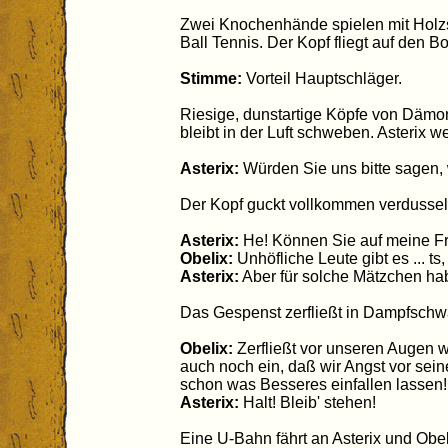
Zwei Knochenhände spielen mit Holzs
Ball Tennis. Der Kopf fliegt auf den B
Stimme:
Vorteil Hauptschläger.
Riesige, dunstartige Köpfe von Dämo
bleibt in der Luft schweben. Asterix w
Asterix:
Würden Sie uns bitte sagen,
Der Kopf guckt vollkommen verdussel
Asterix:
He! Können Sie auf meine Fr
Obelix:
Unhöfliche Leute gibt es ... ts, t
Asterix:
Aber für solche Mätzchen hab
Das Gespenst zerfließt in Dampfsch
Obelix:
Zerfließt vor unseren Augen w
auch noch ein, daß wir Angst vor se
schon was Besseres einfallen lassen!
Asterix:
Halt! Bleib' stehen!
Eine U-Bahn fährt an Asterix und Obe