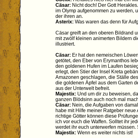
Cäsar:
Nicht doch! Der Gott Herakles
im Olymp aufgenommen zu werden, und
der ihren an.
Asterix:
Was waren das denn für Auf
Cäsar greift an den oberen Bildrand u
mit zwölf kleinen animerten Bildern d
illustriert.
Cäsar:
Er hat den nemeischen Löwen 
getötet, den Eber von Erymanthos leb
den goldenen Hufen im Laufen besie
erlegt, den Stier der Insel Kreta gebä
Amazonen geschlagen, die Ställe des 
die goldenen Äpfel aus dem Garten d
aus der Unterwelt befreit.
Majestix:
Und um dir zu beweisen, daß
ganzen Blödsinn auch noch mal mac
Cäsar:
Nein, die Aufgaben von damals
habe mit Hilfe meiner Ratgeber neue A
richtige Götter können diese Prüfunge
ich vor euch die Waffen. Solltet ihr j
werdet ihr euch unterwerfen müssen. 
Majestix:
Wenn es weiter nichts ist!