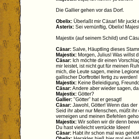
Die Gallier gehen vor das Dorf.
Obelix:
Überlaßt mir Cäsar! Mir juckt 
Asterix:
Sei vernünftig, Obelix! Majes
Majestix (auf seinem Schild) und Cäsa
Cäsar:
Salve, Häuptling dieses Stam
Majestix:
Morgen, Julius! Was willst 
Cäsar:
Ich möchte dir einen Vorschla
mir leistet, ist nicht gut für meinen 
mich, die Leute sagen, meine Legionen
gallischer Dorftrottel fertig zu werden!
Majestix:
Keine Beleidigung, Freundc
Cäsar:
Andere aber wieder sagen, daß 
Majestix:
Götter?
Gallier:
"Götter" hat er gesagt!
Cäsar:
Jawohl, Götter! Wenn das der F
Seid ihr aber nur Menschen, müßt ihr
verneigen und meinen Befehlen geho
Majestix:
Wir sollen wir dir denn bewe
Du hast vielleicht verrückte Ideen!
Cäsar:
Habt ihr schon mal was gehör
Obelix:
Herakles hieß hier mal ein M