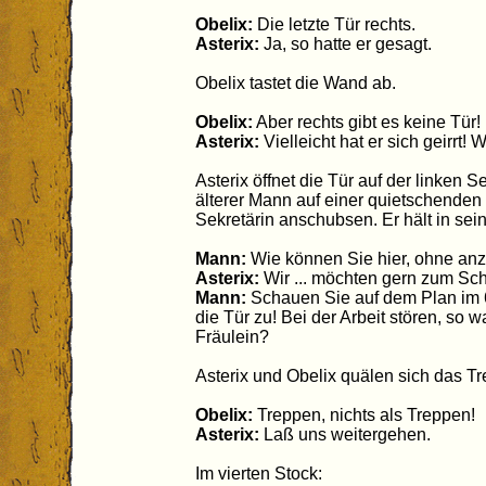
Obelix:
Die letzte Tür rechts.
Asterix:
Ja, so hatte er gesagt.
Obelix tastet die Wand ab.
Obelix:
Aber rechts gibt es keine Tür!
Asterix:
Vielleicht hat er sich geirrt!
Asterix öffnet die Tür auf der linken S
älterer Mann auf einer quietschenden
Sekretärin anschubsen. Er hält in sei
Mann:
Wie können Sie hier, ohne anzu
Asterix:
Wir ... möchten gern zum Scha
Mann:
Schauen Sie auf dem Plan im 
die Tür zu! Bei der Arbeit stören, so
Fräulein?
Asterix und Obelix quälen sich das T
Obelix:
Treppen, nichts als Treppen!
Asterix:
Laß uns weitergehen.
Im vierten Stock: