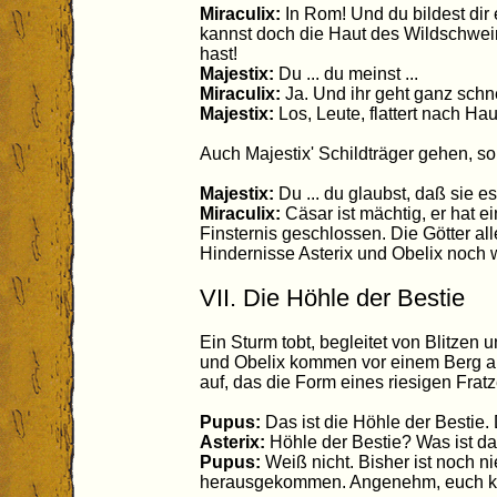
Miraculix:
In Rom! Und du bildest dir
kannst doch die Haut des Wildschwein
hast!
Majestix:
Du ... du meinst ...
Miraculix:
Ja. Und ihr geht ganz schn
Majestix:
Los, Leute, flattert nach Hau
Auch Majestix' Schildträger gehen, so
Majestix:
Du ... du glaubst, daß sie e
Miraculix:
Cäsar ist mächtig, er hat e
Finsternis geschlossen. Die Götter al
Hindernisse Asterix und Obelix noch
VII. Die Höhle der Bestie
Ein Sturm tobt, begleitet von Blitzen
und Obelix kommen vor einem Berg an.
auf, das die Form eines riesigen Fra
Pupus:
Das ist die Höhle der Bestie. 
Asterix:
Höhle der Bestie? Was ist da
Pupus:
Weiß nicht. Bisher ist noch n
herausgekommen. Angenehm, euch ke