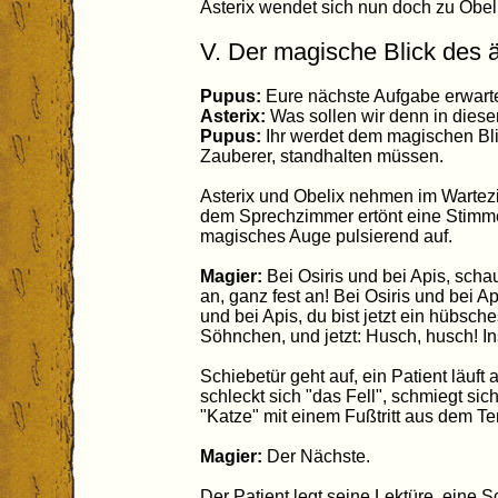
Asterix wendet sich nun doch zu Obeli
V. Der magische Blick des ä
Pupus:
Eure nächste Aufgabe erwarte
Asterix:
Was sollen wir denn in dies
Pupus:
Ihr werdet dem magischen Bli
Zauberer, standhalten müssen.
Asterix und Obelix nehmen im Wartez
dem Sprechzimmer ertönt eine Stimme,
magisches Auge pulsierend auf.
Magier:
Bei Osiris und bei Apis, scha
an, ganz fest an! Bei Osiris und bei Api
und bei Apis, du bist jetzt ein hübsch
Söhnchen, und jetzt: Husch, husch! I
Schiebetür geht auf, ein Patient läuft 
schleckt sich "das Fell", schmiegt sic
"Katze" mit einem Fußtritt aus dem Te
Magier:
Der Nächste.
Der Patient legt seine Lektüre, eine Sc