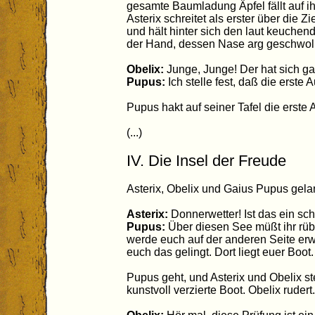
gesamte Baumladung Äpfel fällt auf ih
Asterix schreitet als erster über die Zi
und hält hinter sich den laut keuchen
der Hand, dessen Nase arg geschwoll
Obelix:
Junge, Junge! Der hat sich ga
Pupus:
Ich stelle fest, daß die erste Au
Pupus hakt auf seiner Tafel die erste
(...)
IV. Die Insel der Freude
Asterix, Obelix und Gaius Pupus gel
Asterix:
Donnerwetter! Ist das ein sc
Pupus:
Über diesen See müßt ihr rübe
werde euch auf der anderen Seite erw
euch das gelingt. Dort liegt euer Boot.
Pupus geht, und Asterix und Obelix s
kunstvoll verzierte Boot. Obelix rudert.