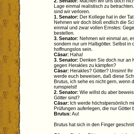
2. Senator:
Machen wir uns doch nichts
Lage einmal realistisch zu betrachten
sind wir verloren.
1. Senator:
Der Kollege hat in der Ta
Nehmen wir doch bloß endlich die Sc
einmal und zwar vollen Ernstes: Gegen
bestellen.
3. Senator:
Nehmen wir einmal an, es 
sondern nur um Halbgötter. Selbst in 
hoffnungslos sein.
Cäsar:
Haha!
3. Senator:
Denken Sie doch nur an 
gegen Herakles zu kämpfen?
Cäsar:
Herakles? Götter? Unsinn! Ihr 
werde euch beweisen, daß diese Schwa
Brutus, ich sehe es nicht gern, wenn
rumspielst!
2. Senator:
Wie willst du aber beweis
Götter sind?
Cäsar:
Ich werde höchstpersönlich mi
Prüfungen auferlegen, die nur Götter
Brutus:
Au!
Brutus hat sich in den Finger geschnit