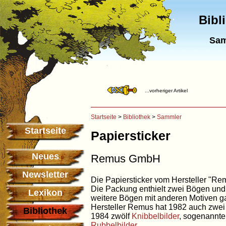
Bibl
Sam
...vorheriger Artikel
Startseite
>
Bibliothek
>
Sammler
Startseite
Papiersticker
Neues
Remus GmbH
Newsletter
Die Papiersticker vom Hersteller "R
Die Packung enthielt zwei Bögen und
Lexikon
weitere Bögen mit anderen Motiven gab
Hersteller Remus hat 1982 auch zwe
Bibliothek
1984 zwölf
Knibbelbilder
, sogenannte 
Rubbelbilder
.