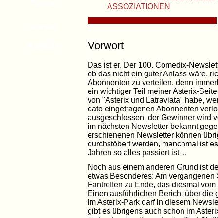
Suche
ASSOZIATIONEN
Forum
Vorwort
Kontakt
Das ist er. Der 100. Comedix-Newslette
ob das nicht ein guter Anlass wäre, r
Abonnenten zu verteilen, denn immerh
ein wichtiger Teil meiner Asterix-Sei
von "Asterix und Latraviata" habe, we
dato eingetragenen Abonnenten verlo
ausgeschlossen, der Gewinner wird v
im nächsten Newsletter bekannt gegeb
erschienenen Newsletter können übri
durchstöbert werden, manchmal ist es 
Jahren so alles passiert ist ...
Noch aus einem anderen Grund ist der
etwas Besonderes: Am vergangenen So
Fantreffen zu Ende, das diesmal vom 7.
Einen ausführlichen Bericht über d
im Asterix-Park darf in diesem Newslet
gibt es übrigens auch schon im Aste