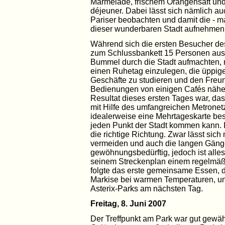
Marmelade, frischem Orangensaft und
déjeuner. Dabei lässt sich nämlich a
Pariser beobachten und damit die - 
dieser wunderbaren Stadt aufnehmen
Während sich die ersten Besucher de
zum Schlussbankett 15 Personen aus
Bummel durch die Stadt aufmachten, 
einen Ruhetag einzulegen, die üppige
Geschäfte zu studieren und den Freun
Bedienungen von einigen Cafés nähe
Resultat dieses ersten Tages war, da
mit Hilfe des umfangreichen Metronet
idealerweise eine Mehrtageskarte be
jeden Punkt der Stadt kommen kann. 
die richtige Richtung. Zwar lässt si
vermeiden und auch die langen Gänge
gewöhnungsbedürftig, jedoch ist alles
seinem Streckenplan einem regelmäß
folgte das erste gemeinsame Essen, di
Markise bei warmen Temperaturen, un
Asterix-Parks am nächsten Tag.
Freitag, 8. Juni 2007
Der Treffpunkt am Park war gut gewähl