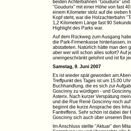
beiden Achterbahnen "Goudurix" und
"Goudurix" mit einer Höhe von fast 4
einem Kilometer stolz auf die sieben M
Kopf steht, war die Holzachterbahn "T
1,2 Kilometern Länge fast 90 Sekunde
Highlight des Parks war.
Auf dem Rückweg zum Ausgang haben
die Park-Firmenkasse hinterlassen, 
abstatteten. Natürlich hätte man den
aber wer will schon alles sofort? Auf 
uneingeschränkt gelohnt und ist für j
Samstag, 9. Juni 2007
Es ist wieder spät geworden am Aben
Treffpunkt des Tages ist um 15.00 Uhr 
Buchhandlung, die es sich zur Aufgab
Goscinny zu würdigen - und Goscinny
Asterix. Nach kurzer Verspätung meiner
und die Rue René Goscinny noch auf 
beginnt die kurze Ansprache des Inha
Fantreffens. Sehr schön ist dabei d
Goscinny sich auch über unseren Besu
Im Anschluss stellte "Aktuar" den Mit