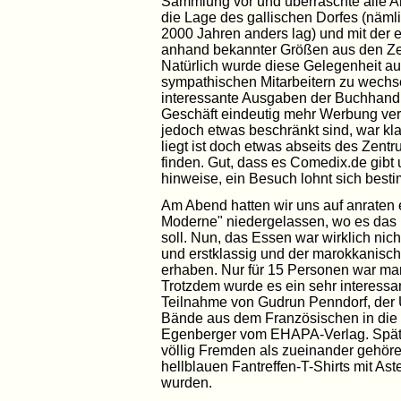
Sammlung vor und überraschte alle 
die Lage des gallischen Dorfes (nämli
2000 Jahren anders lag) und mit der 
anhand bekannter Größen aus den Zei
Natürlich wurde diese Gelegenheit au
sympathischen Mitarbeitern zu wech
interessante Ausgaben der Buchhand
Geschäft eindeutig mehr Werbung vertr
jedoch etwas beschränkt sind, war kl
liegt ist doch etwas abseits des Zentru
finden. Gut, dass es Comedix.de gibt
hinweise, ein Besuch lohnt sich besti
Am Abend hatten wir uns auf anraten e
Moderne" niedergelassen, wo es das
soll. Nun, das Essen war wirklich nicht
und erstklassig und der marokkanisch
erhaben. Nur für 15 Personen war man 
Trotzdem wurde es ein sehr interessan
Teilnahme von Gudrun Penndorf, der Ü
Bände aus dem Französischen in die
Egenberger vom EHAPA-Verlag. Spät
völlig Fremden als zueinander gehöre
hellblauen Fantreffen-T-Shirts mit Aste
wurden.