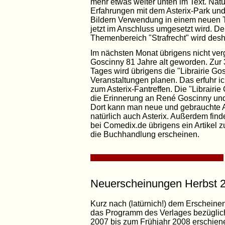
mehr etwas weiter unten im Text. Natü
Erfahrungen mit dem Asterix-Park und
Bildern Verwendung in einem neuen 
jetzt im Anschluss umgesetzt wird. Der
Themenbereich "Strafrecht" wird desh
Im nächsten Monat übrigens nicht ve
Goscinny 81 Jahre alt geworden. Zur 
Tages wird übrigens die "Librairie Go
Veranstaltungen planen. Das erfuhr
zum Asterix-Fantreffen. Die "Librairi
die Erinnerung an René Goscinny und
Dort kann man neue und gebrauchte 
natürlich auch Asterix. Außerdem finde
bei Comedix.de übrigens ein Artikel 
die Buchhandlung erscheinen.
Neuerscheinungen Herbst 2
Kurz nach (latürnich!) dem Erscheinen 
das Programm des Verlages bezüglic
2007 bis zum Frühjahr 2008 erschiene