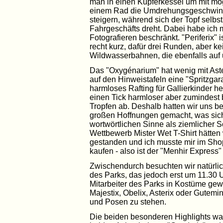
man in einen Kupferkessel um mit m
einem Rad die Umdrehungsgeschwindi
steigern, während sich der Topf selbs
Fahrgeschäfts dreht. Dabei habe ich 
Fotografieren beschränkt. "Periferix" 
recht kurz, dafür drei Runden, aber ke
Wildwasserbahnen, die ebenfalls auf
Das "Oxygénarium" hat wenig mit Aste
auf den Hinweistafeln eine "Spritzgara
harmloses Rafting für Gallierkinder he
einen Tick harmloser aber zumindest
Tropfen ab. Deshalb hatten wir uns b
großen Hoffnungen gemacht, was sich 
wortwörtlichen Sinne als ziemlicher S
Wettbewerb Mister Wet T-Shirt hätten
gestanden und ich musste mir im Sho
kaufen - also ist der "Menhir Express"
Zwischendurch besuchten wir natürlich
des Parks, das jedoch erst um 11.30 Uh
Mitarbeiter des Parks in Kostüme ge
Majestix, Obelix, Asterix oder Gutemi
und Posen zu stehen.
Die beiden besonderen Highlights wa