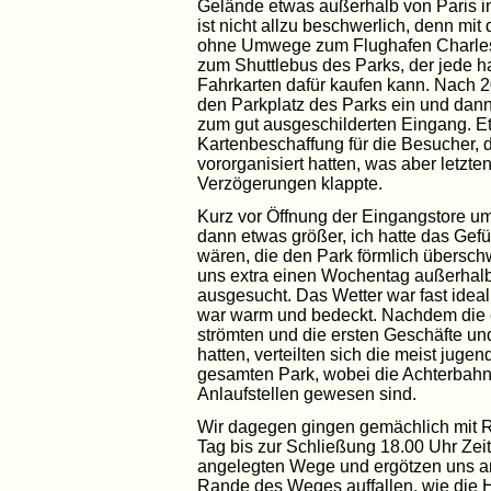
Gelände etwas außerhalb von Paris in
ist nicht allzu beschwerlich, denn 
ohne Umwege zum Flughafen Charle
zum Shuttlebus des Parks, der jede ha
Fahrkarten dafür kaufen kann. Nach 2
den Parkplatz des Parks ein und dann
zum gut ausgeschilderten Eingang. E
Kartenbeschaffung für die Besucher, d
vororganisiert hatten, was aber letzt
Verzögerungen klappte.
Kurz vor Öffnung der Eingangstore 
dann etwas größer, ich hatte das Ge
wären, die den Park förmlich übers
uns extra einen Wochentag außerhalb
ausgesucht. Das Wetter war fast ideal 
war warm und bedeckt. Nachdem die 
strömten und die ersten Geschäfte un
hatten, verteilten sich die meist juge
gesamten Park, wobei die Achterbahne
Anlaufstellen gewesen sind.
Wir dagegen gingen gemächlich mit 
Tag bis zur Schließung 18.00 Uhr Zei
angelegten Wege und ergötzen uns an 
Rande des Weges auffallen, wie die 