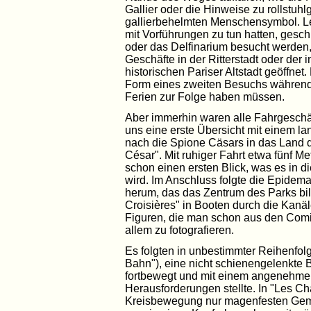
Gallier oder die Hinweise zu rollstu
gallierbehelmten Menschensymbol. Le
mit Vorführungen zu tun hatten, gesc
oder das Delfinarium besucht werden
Geschäfte in der Ritterstadt oder der
historischen Pariser Altstadt geöffne
Form eines zweiten Besuchs währen
Ferien zur Folge haben müssen.
Aber immerhin waren alle Fahrgeschäf
uns eine erste Übersicht mit einem 
nach die Spione Cäsars in das Land d
César". Mit ruhiger Fahrt etwa fünf
schon einen ersten Blick, was es in 
wird. Im Anschluss folgte die Epidema
herum, das das Zentrum des Parks bil
Croisières" in Booten durch die Kanä
Figuren, die man schon aus den Comi
allem zu fotografieren.
Es folgten in unbestimmter Reihenfolg
Bahn"), eine nicht schienengelenkte Ba
fortbewegt und mit einem angenehm
Herausforderungen stellte. In "Les C
Kreisbewegung nur magenfesten Gemü