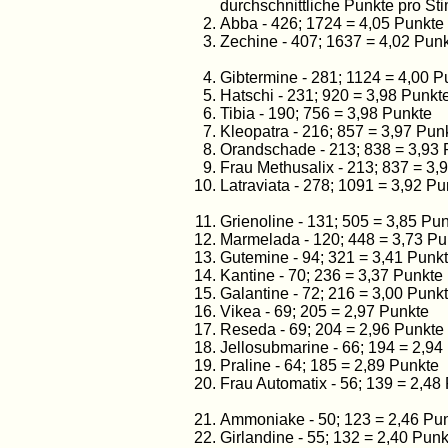
durchschnittliche Punkte pro S
Abba - 426; 1724 = 4,05 Punkte
Zechine - 407; 1637 = 4,02 Pun
Gibtermine - 281; 1124 = 4,00 P
Hatschi - 231; 920 = 3,98 Punkt
Tibia - 190; 756 = 3,98 Punkte
Kleopatra - 216; 857 = 3,97 Pun
Orandschade - 213; 838 = 3,93 
Frau Methusalix - 213; 837 = 3,
Latraviata - 278; 1091 = 3,92 Pu
Grienoline - 131; 505 = 3,85 Pu
Marmelada - 120; 448 = 3,73 Pu
Gutemine - 94; 321 = 3,41 Punk
Kantine - 70; 236 = 3,37 Punkte
Galantine - 72; 216 = 3,00 Punk
Vikea - 69; 205 = 2,97 Punkte
Reseda - 69; 204 = 2,96 Punkte
Jellosubmarine - 66; 194 = 2,94
Praline - 64; 185 = 2,89 Punkte
Frau Automatix - 56; 139 = 2,48
Ammoniake - 50; 123 = 2,46 Pu
Girlandine - 55; 132 = 2,40 Punk