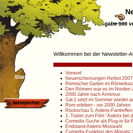
Ne
Ausgabe 100 vo
Newsletter
Willkommen bei der Newsletter-
Vorwort
Startseite
Neuerscheinungen Herbst 2007 
Römischer Garten im Römerkast
Den Römern war es im Norden 
Neues
2000 Jahre nach Arminius
Sat.1 setzt im Sommer wieder au
Newsletter
Rom erleben - vor 2000 Jahren
Rückschau 5. Asterix-Fantreffen 
Lexikon
1. Trailer zum Film "Asterix be
Comedix-Suche als Plug-in für F
Bibliothek
Endstand Asterix-Misswahl
Comedix-Funktion des Monat