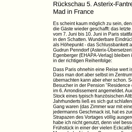
Rückschau 5. Asterix-Fantref
Mad in France
Es scheint kaum möglich zu sein, de
die Gäste wieder geschafft: das letzte
vom 7. Juni bis 10. Juni in Paris stat
in den Schatten. Wunderbare Eindrüc
als Höhepunkt - das Schlussbankett
Gudrun Penndorf (Asterix-Übersetzeri
Egenberger (EHAPA-Verlag) bleiben i
in der richtigen Reihenfolge:
Dass Paris ohnehin eine Reise wert ist
Dass man dort aber selbst im Zentrum 
übernachten kann aber eher schon. Sch
Besucher in der Pension "Residence 
im 6. Arrondissement angemeldet. Auch
Stock eines typisch französischen Al
Jahrhunderts ließ es sich gut schlafe
Gang waren (das Zimmer war mit eine
jedermanns Geschmack ist, hat es zu
Strapazen des Vortages völlig ausger
habe ich nicht genutzt, denn viel bess
Frühstück in einer der vielen Eckcafé