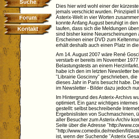
Suche
Dies hier wird wohl einer der kürzes
jemals verschickt wurden. Prinzipiell 
Forum
Asterix-Welt in vier Worten zusammenfa
konnte Anfang August beruhigt in de
Kontakt
laufen, dass sich die Meldungen übe
sind bisher keine Neuerscheinungen a
Erscheinen einer DVD zum Keltenmus
erhält deshalb auch einen Platz in di
Am 14. August 2007 wäre René Goscin
verstarb er bereits im November 1977
Belastungstests an einem Herzinfarkt
habe ich den im letzten Newsletter be
"Librairie Goscinny" geschrieben, die
dieses Jahr in Paris besucht habe. Den
im Newsletter - Bilder dazu jedoch nu
Im Hintergrund des Asterix-Archivs w
optimiert. Ein ganz wichtiges internes
gestellt: selbst beschreibende Interne
Ergebnislisten von Suchmaschinen, ü
aller Besucher zum Asterix-Archiv kom
Seite über die Adresse "http://www.co
"http://www.comedix.de/medien/lit/as
ist, wenn der Suchende "Asterix Gesa