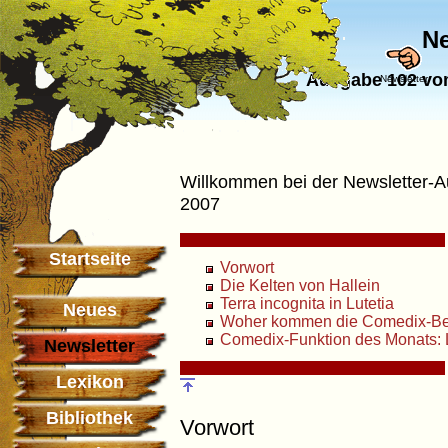
Ne
Ausgabe 102 vom
Newsletter
Willkommen bei der Newsletter-
2007
Startseite
Vorwort
Die Kelten von Hallein
Terra incognita in Lutetia
Neues
Woher kommen die Comedix-B
Comedix-Funktion des Monats
Newsletter
Lexikon
Bibliothek
Vorwort