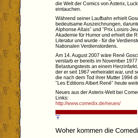
die Welt der Comics von Asterix, Luc
eintauchen.
Während seiner Laufbahn erhielt Gosc
bedeutsame Auszeichnungen, darunter 
Alphonse Allais" und "Prix Loisirs-Je
Akademie für Humor und erhielt die R
Literatur und wurde - für die Verdiens
Nationalen Verdienstordens.
Am 14. August 2007 wäre René Goscin
verstarb er bereits im November 1977
Belastungstests an einem Herzinfarkt. 
der er seit 1967 verheiratet war, und
die nach dem Tod ihrer Mutter 1994 di
"Les Editions Albert René" heute weite
Neues aus der Asterix-Welt bei Comed
Links:
http://www.comedix.de/neues/
Woher kommen die Comedi