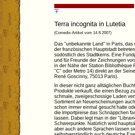
Terra incognita in Lutetia
(Comedix-Artikel vom 14.8.2007)
Das "unbekannte Land" in Paris, das w
der französischen Hauptstadt betreten
südöstlich des Stadtkerns. Eine Fund
und für Freunde der Zeichnungen von
in der Nähe der Station Bibliothèque 
"C" oder Metro 14) direkt an der Seine
René Goscinny, 75013 Paris).
In dieser nicht ganz alltäglichen Bu
Produkte verkauft, die einen Bezug 
schmale, zweigeschossige Laden ver
Sortiment an Neuerscheinungen auch 
schon immer einmal gesucht hatte ode
die Importpreise das Schnäppchen fa
lassen. Dabei legt man in der "Librai
Schwerpunkte. Natürlich wird hauptsäc
aber auch andere Sprachen lassen sic
selbstverständlich auch deutsche Ex