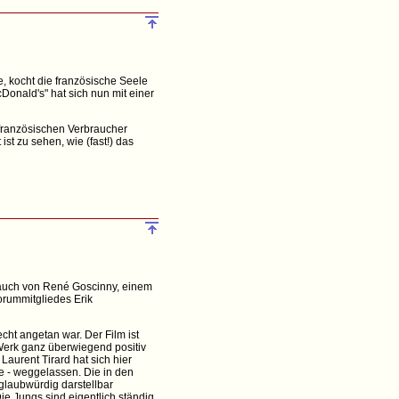
, kocht die französische Seele
onald's" hat sich nun mit einer
 französischen Verbraucher
t zu sehen, wie (fast!) das
 auch von René Goscinny, einem
Forummitgliedes Erik
ht angetan war. Der Film ist
 Werk ganz überwiegend positiv
Laurent Tirard hat sich hier
e - weggelassen. Die in den
glaubwürdig darstellbar
e Jungs sind eigentlich ständig