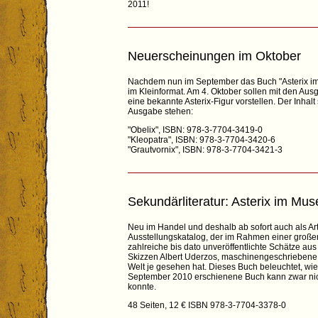
2011!
Neuerscheinungen im Oktober
Nachdem nun im September das Buch "Asterix im M
im Kleinformat. Am 4. Oktober sollen mit den Aus
eine bekannte Asterix-Figur vorstellen. Der Inha
Ausgabe stehen:
"Obelix", ISBN: 978-3-7704-3419-0
"Kleopatra", ISBN: 978-3-7704-3420-6
"Grautvornix", ISBN: 978-3-7704-3421-3
Sekundärliteratur: Asterix im Mu
Neu im Handel und deshalb ab sofort auch als Art
Ausstellungskatalog, der im Rahmen einer große
zahlreiche bis dato unveröffentlichte Schätze au
Skizzen Albert Uderzos, maschinengeschriebene 
Welt je gesehen hat. Dieses Buch beleuchtet, wi
September 2010 erschienene Buch kann zwar nic
konnte.
48 Seiten, 12 € ISBN 978-3-7704-3378-0