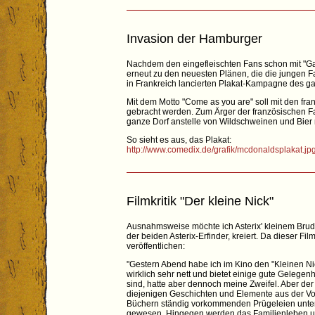
Invasion der Hamburger
Nachdem den eingefleischten Fans schon mit "Gal
erneut zu den neuesten Plänen, die die jungen F
in Frankreich lancierten Plakat-Kampagne des 
Mit dem Motto "Come as you are" soll mit den fr
gebracht werden. Zum Ärger der französischen Fa
ganze Dorf anstelle von Wildschweinen und Bier
So sieht es aus, das Plakat:
http://www.comedix.de/grafik/mcdonaldsplakat.jp
Filmkritik "Der kleine Nick"
Ausnahmsweise möchte ich Asterix' kleinem Brud
der beiden Asterix-Erfinder, kreiert. Da dieser Fi
veröffentlichen:
"Gestern Abend habe ich im Kino den "Kleinen Ni
wirklich sehr nett und bietet einige gute Geleg
sind, hatte aber dennoch meine Zweifel. Aber der 
diejenigen Geschichten und Elemente aus der Vor
Büchern ständig vorkommenden Prügeleien unter d
gewesen. Hingegen werden das Familienleben und