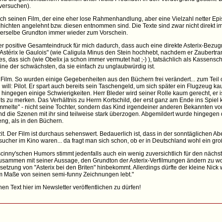
 versuchen).
durch seinen Film, der eine eher lose Rahmenhandlung, aber eine Vielzahl netter Ep
chten angelehnt bzw. diesen entnommen sind. Die Texte sind zwar nicht direkt im "
derselbe Grundton immer wieder zum Vorschein.
 positive Gesamteindruck für mich dadurch, dass auch eine direkte Asterix-Bezug
 "Astérix le Gaulois" (wie Caligula Minus den Stein hochhebt, nachdem er Zaubertra
 das sich (wie Obelix ja schon immer vermutet hat ;-) ), tatsächlich als Kassensch
ine der schwächsten, da sie einfach zu unglaubwürdig ist.
m Film. So wurden einige Gegebenheiten aus den Büchern frei verändert... zum Teil
ill: Pilot. Er spart auch bereits sein Taschengeld, um sich später ein Flugzeug ka
hingegen einige Schwierigkeiten. Herr Bleder wird seiner Rolle kaum gerecht, er i
hts zu merken. Das Verhältnis zu Herrn Kortschild, der erst ganz am Ende ins Spiel
immelte" - nicht seine Tochter, sondern das Kind irgendeiner anderen Bekannten von
 und die Szenen mit ihr sind teilweise stark überzogen. Abgemildert wurde hingege
eng, als in den Büchern.
azit. Der Film ist durchaus sehenswert. Bedauerlich ist, dass in der sonntäglichen 
her im Kino waren... da fragt man sich schon, ob er in Deutschland wohl ein groß
y'schen Humors stimmt jedenfalls auch ein wenig zuversichtlich für den nächste
usammen mit seiner Aussage, den Grundton der Asterix-Verfilmungen ändern zu wo
zung von "Asterix bei den Briten" hinbekommt. Allerdings dürfte der kleine Nick 
rem Maße von seinen semi-funny Zeichnungen lebt."
en Text hier im Newsletter veröffentlichen zu dürfen!