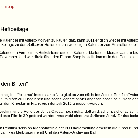
seum.php
-Heftbeilage
Kalender mit Asterix-Motiven zu kaufen gab, kann 2011 endlich wieder mit Asteri
 Beilage zu den Softcover-Heften einen zweiteiligen Kalender zum Aufstellen ode
alender in Form eines Hinkelsteins und die Kalenderblätter der Monate Januar bi
is Dezember. Und wer direkt über den Ehapa-Shop bestellt, kommt in den Genuss de
 den Briten"
mitglied "Jolitorax" interessante Neuigkeiten zum nächsten Asterix-Realfilm "Aster
en im März 2011 beginnen und sechs Monate später abgeschlossen sein. Nach der 
 für den Kinostart in Frankreich der Juli 2012 angepeilt werden.
chini für die Rolle des Julius Caesar hoch gehandelt wird, scheint sicher zu sei
 dieser Film in 3D gedreht werden, was wohl einen zusätzlichen Anreiz für das te
 Realfilm "Mission Kleopatra" in einer 3D-Überarbeitung erneut in die Kinos zu b
hr - es bleibt spannend! Und das Asterix-Archiv am Ball.