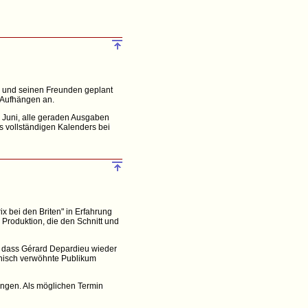
x und seinen Freunden geplant
r Aufhängen an.
s Juni, alle geraden Ausgaben
s vollständigen Kalenders bei
ix bei den Briten" in Erfahrung
Produktion, die den Schnitt und
n, dass Gérard Depardieu wieder
chnisch verwöhnte Publikum
ringen. Als möglichen Termin