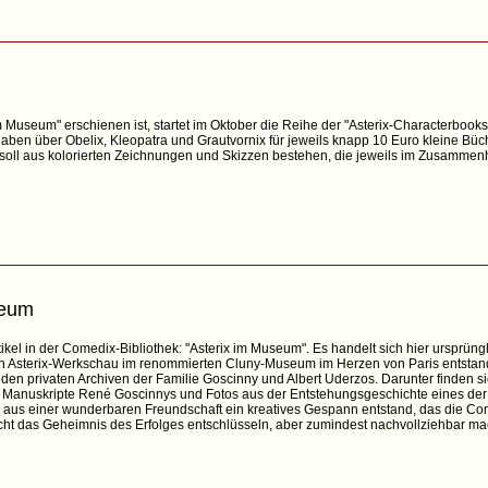
useum" erschienen ist, startet im Oktober die Reihe der "Asterix-Characterbooks
gaben über Obelix, Kleopatra und Grautvornix für jeweils knapp 10 Euro kleine Büc
lt soll aus kolorierten Zeichnungen und Skizzen bestehen, die jeweils im Zusamme
seum
ikel in der Comedix-Bibliothek: "Asterix im Museum". Es handelt sich hier ursprüng
n Asterix-Werkschau im renommierten Cluny-Museum im Herzen von Paris entstand.
s den privaten Archiven der Familie Goscinny und Albert Uderzos. Darunter finden 
Manuskripte René Goscinnys und Fotos aus der Entstehungsgeschichte eines der 
e aus einer wunderbaren Freundschaft ein kreatives Gespann entstand, das die Comi
ht das Geheimnis des Erfolges entschlüsseln, aber zumindest nachvollziehbar 