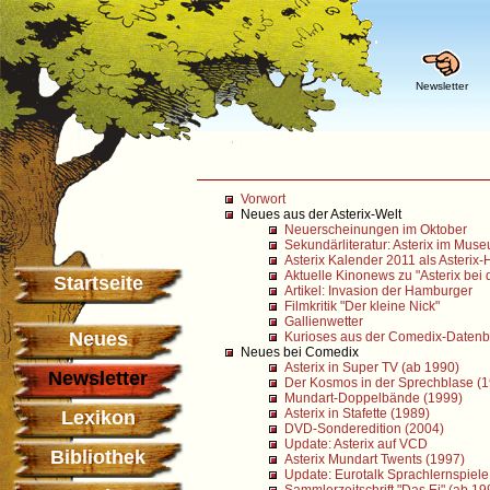
Newsletter
Vorwort
Neues aus der Asterix-Welt
Neuerscheinungen im Oktober
Sekundärliteratur: Asterix im Mus
Asterix Kalender 2011 als Asterix-
Aktuelle Kinonews zu "Asterix bei 
Startseite
Artikel: Invasion der Hamburger
Filmkritik "Der kleine Nick"
Gallienwetter
Neues
Kurioses aus der Comedix-Datenb
Neues bei Comedix
Asterix in Super TV (ab 1990)
Newsletter
Der Kosmos in der Sprechblase (
Mundart-Doppelbände (1999)
Asterix in Stafette (1989)
Lexikon
DVD-Sonderedition (2004)
Update: Asterix auf VCD
Bibliothek
Asterix Mundart Twents (1997)
Update: Eurotalk Sprachlernspiele