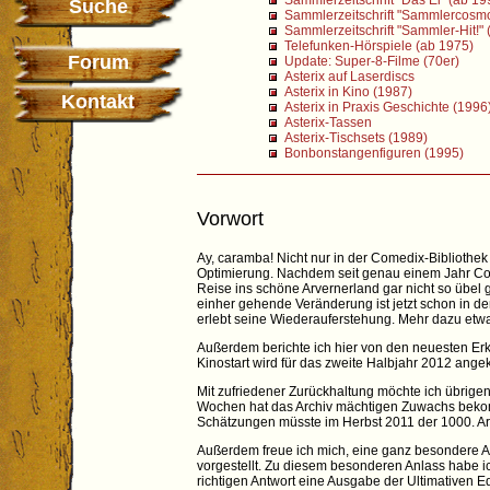
Sammlerzeitschrift "Das Ei" (ab 19
Suche
Sammlerzeitschrift "Sammlercosm
Sammlerzeitschrift "Sammler-Hit!"
Telefunken-Hörspiele (ab 1975)
Forum
Update: Super-8-Filme (70er)
Asterix auf Laserdiscs
Asterix in Kino (1987)
Kontakt
Asterix in Praxis Geschichte (1996
Asterix-Tassen
Asterix-Tischsets (1989)
Bonbonstangenfiguren (1995)
Vorwort
Ay, caramba! Nicht nur in der Comedix-Bibliothek 
Optimierung. Nachdem seit genau einem Jahr Com
Reise ins schöne Arvernerland gar nicht so übel 
einher gehende Veränderung ist jetzt schon in de
erlebt seine Wiederauferstehung. Mehr dazu etwa
Außerdem berichte ich hier von den neuesten Erk
Kinostart wird für das zweite Halbjahr 2012 angek
Mit zufriedener Zurückhaltung möchte ich übrigens
Wochen hat das Archiv mächtigen Zuwachs bekomm
Schätzungen müsste im Herbst 2011 der 1000. Ar
Außerdem freue ich mich, eine ganz besondere 
vorgestellt. Zu diesem besonderen Anlass habe i
richtigen Antwort eine Ausgabe der Ultimativen Ed