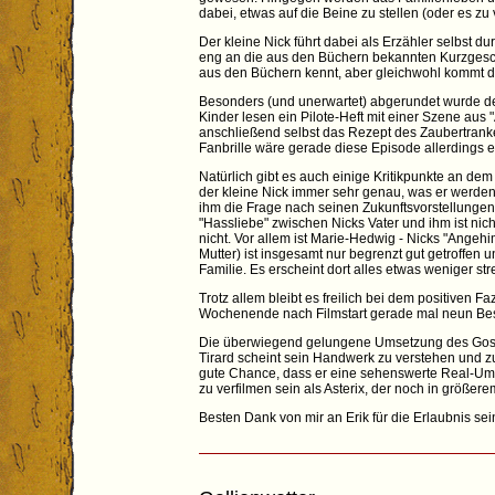
dabei, etwas auf die Beine zu stellen (oder es zu
Der kleine Nick führt dabei als Erzähler selbst 
eng an die aus den Büchern bekannten Kurzgeschi
aus den Büchern kennt, aber gleichwohl kommt 
Besonders (und unerwartet) abgerundet wurde der
Kinder lesen ein Pilote-Heft mit einer Szene aus
anschließend selbst das Rezept des Zaubertrankes,
Fanbrille wäre gerade diese Episode allerdings e
Natürlich gibt es auch einige Kritikpunkte an de
der kleine Nick immer sehr genau, was er werden w
ihm die Frage nach seinen Zukunftsvorstellungen 
"Hassliebe" zwischen Nicks Vater und ihm ist nic
nicht. Vor allem ist Marie-Hedwig - Nicks "Angeh
Mutter) ist insgesamt nur begrenzt gut getroffen
Familie. Es erscheint dort alles etwas weniger str
Trotz allem bleibt es freilich bei dem positiven F
Wochenende nach Filmstart gerade mal neun Besuc
Die überwiegend gelungene Umsetzung des Goscinn
Tirard scheint sein Handwerk zu verstehen und z
gute Chance, dass er eine sehenswerte Real-Umset
zu verfilmen sein als Asterix, der noch in größe
Besten Dank von mir an Erik für die Erlaubnis sein