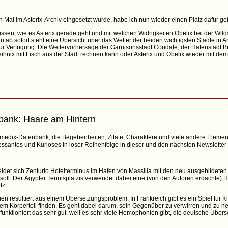
 Mal im Asterix-Archiv eingesetzt wurde, habe ich nun wieder einen Platz dafür g
ssen, wie es Asterix gerade geht und mit welchen Widrigkeiten Obelix bei der Wi
 ab sofort steht eine Übersicht über das Wetter der beiden wichtigsten Städte in A
ur Verfügung: Die Wettervorhersage der Garnisonsstadt Condate, der Hafenstadt Br
ihnix mit Fisch aus der Stadt rechnen kann oder Asterix und Obelix wieder mit dem
bank: Haare am Hintern
omedix-Datenbank, die Begebenheiten, Zitate, Charaktere und viele andere Eleme
ressantes und Kurioses in loser Reihenfolge in dieser und den nächsten Newslette
meldet sich Zenturio Hotelterminus im Hafen von Massilia mit den neu ausgebildete
n soll. Der Ägypter Tennisplatzis verwendet dabei eine (von den Autoren erdachte) 
zt.
n resultiert aus einem Übersetzungsproblem. In Frankreich gibt es ein Spiel für K
m Körperteil finden. Es geht dabei darum, sein Gegenüber zu verwirren und zu ne
 funktioniert das sehr gut, weil es sehr viele Homophonien gibt, die deutsche Übers