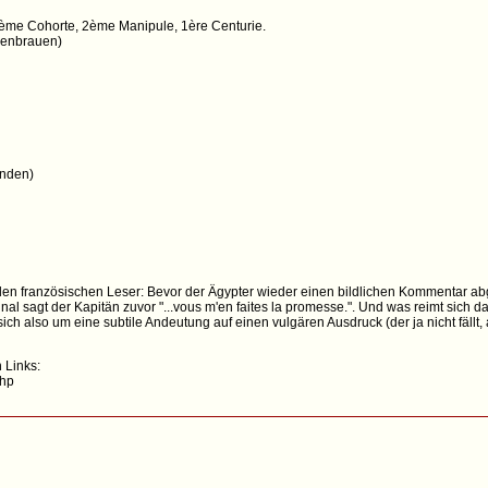
3ème Cohorte, 2ème Manipule, 1ère Centurie.
ugenbrauen)
änden)
r den französischen Leser: Bevor der Ägypter wieder einen bildlichen Kommentar a
l sagt der Kapitän zuvor "...vous m'en faites la promesse.". Und was reimt sich da
h also um eine subtile Andeutung auf einen vulgären Ausdruck (der ja nicht fällt,
 Links:
php