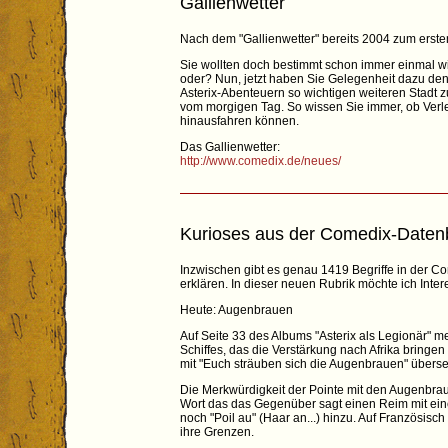
Gallienwetter
Nach dem "Gallienwetter" bereits 2004 zum ersten
Sie wollten doch bestimmt schon immer einmal wi
oder? Nun, jetzt haben Sie Gelegenheit dazu denn
Asterix-Abenteuern so wichtigen weiteren Stadt z
vom morgigen Tag. So wissen Sie immer, ob Verle
hinausfahren können.
Das Gallienwetter:
http://www.comedix.de/neues/
Kurioses aus der Comedix-Daten
Inzwischen gibt es genau 1419 Begriffe in der C
erklären. In dieser neuen Rubrik möchte ich Inte
Heute: Augenbrauen
Auf Seite 33 des Albums "Asterix als Legionär" 
Schiffes, das die Verstärkung nach Afrika bringe
mit "Euch sträuben sich die Augenbrauen" überset
Die Merkwürdigkeit der Pointe mit den Augenbraue
Wort das das Gegenüber sagt einen Reim mit eine
noch "Poil au" (Haar an...) hinzu. Auf Französisch
ihre Grenzen.