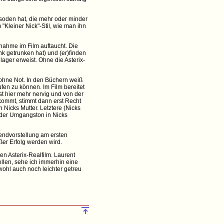
isoden hat, die mehr oder minder
Kleiner Nick"-Stil, wie man ihn
nahme im Film auftaucht. Die
nk getrunken hat) und (er)finden
lager erweist. Ohne die Asterix-
 ohne Not. In den Büchern weiß
ufen zu können. Im Film bereitet
st hier mehr nervig und von der
 kommt, stimmt dann erst Recht
 Nicks Mutter. Letztere (Nicks
n der Umgangston in Nicks
Abendvorstellung am ersten
er Erfolg werden wird.
n Asterix-Realfilm. Laurent
llen, sehe ich immerhin eine
wohl auch noch leichter getreu