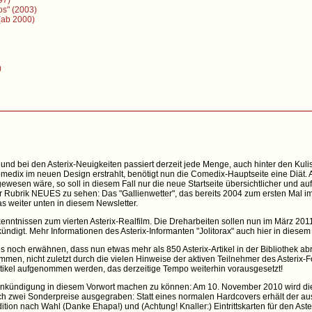
97)
os" (2003)
 (ab 2000)
)
und bei den Asterix-Neuigkeiten passiert derzeit jede Menge, auch hinter den Kulis
edix im neuen Design erstrahlt, benötigt nun die Comedix-Hauptseite eine Diät. 
gewesen wäre, so soll in diesem Fall nur die neue Startseite übersichtlicher und a
r Rubrik NEUES zu sehen: Das "Gallienwetter", das bereits 2004 zum ersten Mal im
s weiter unten in diesem Newsletter.
enntnissen zum vierten Asterix-Realfilm. Die Dreharbeiten sollen nun im März 2011
ündigt. Mehr Informationen des Asterix-Informanten "Jolitorax" auch hier in diesem
 noch erwähnen, dass nun etwas mehr als 850 Asterix-Artikel in der Bibliothek abru
en, nicht zuletzt durch die vielen Hinweise der aktiven Teilnehmer des Asterix
tikel aufgenommen werden, das derzeitige Tempo weiterhin vorausgesetzt!
Ankündigung in diesem Vorwort machen zu können: Am 10. November 2010 wird di
ch zwei Sonderpreise ausgegraben: Statt eines normalen Hardcovers erhält der au
ition nach Wahl (Danke Ehapa!) und (Achtung! Knaller:) Eintrittskarten für den Aster