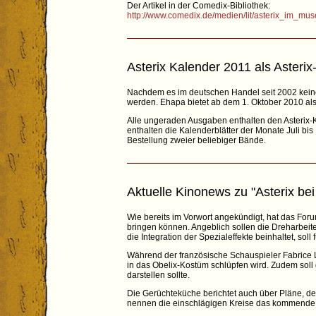
Der Artikel in der Comedix-Bibliothek:
http://www.comedix.de/medien/lit/asterix_im_mu
Asterix Kalender 2011 als Asterix
Nachdem es im deutschen Handel seit 2002 keine 
werden. Ehapa bietet ab dem 1. Oktober 2010 als
Alle ungeraden Ausgaben enthalten den Asterix-K
enthalten die Kalenderblätter der Monate Juli b
Bestellung zweier beliebiger Bände.
Aktuelle Kinonews zu "Asterix bei
Wie bereits im Vorwort angekündigt, hat das Forum
bringen können. Angeblich sollen die Dreharbeit
die Integration der Spezialeffekte beinhaltet, soll
Während der französische Schauspieler Fabrice Lu
in das Obelix-Kostüm schlüpfen wird. Zudem soll
darstellen sollte.
Die Gerüchteküche berichtet auch über Pläne, den
nennen die einschlägigen Kreise das kommende Ja