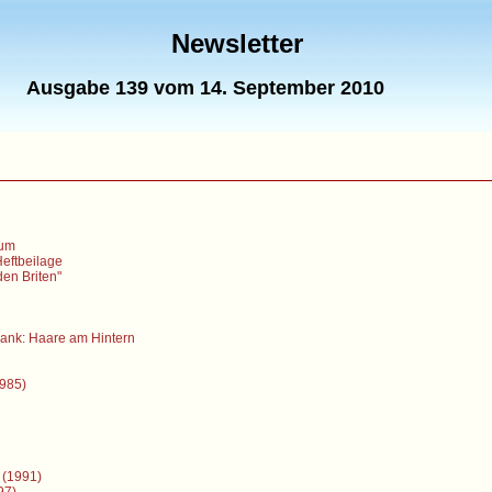
Newsletter
Ausgabe 139 vom 14. September 2010
eum
Heftbeilage
den Briten"
ank: Haare am Hintern
1985)
 (1991)