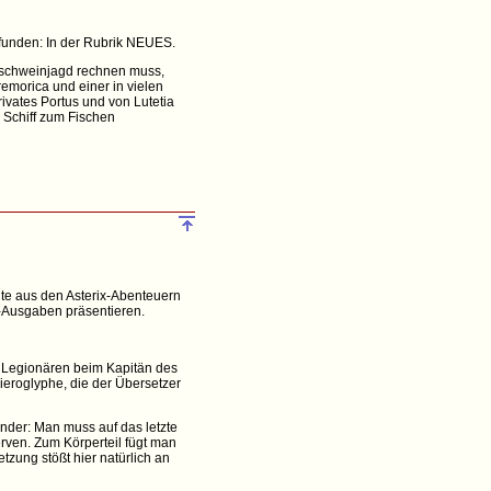
efunden: In der Rubrik NEUES.
ldschweinjagd rechnen muss,
remorica und einer in vielen
ivates Portus und von Lutetia
 Schiff zum Fischen
nte aus den Asterix-Abenteuern
r-Ausgaben präsentieren.
n Legionären beim Kapitän des
Hieroglyphe, die der Übersetzer
inder: Man muss auf das letzte
rven. Zum Körperteil fügt man
etzung stößt hier natürlich an