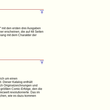
" mit den ersten drei Ausgaben
her erscheinen, die auf 48 Seiten
nhang mit dem Charakter der
lich um einen
 Dieser Katalog enthält
sich Originalzeichnungen und
größten Comic-Erfolge, den die
cwelt revolutionierte. Das im
machen, wie es dazu kommen