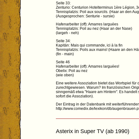
Seite 33:
Zenturio: Centurion Hotelterminus 1ère Légion, 
Tennisplatzis: Poil aux sourcils. (Haar an den A
(Ausgesprochen: Senturie - sursie)
Hafenarbeiter (off): Amarres larguées
Tennisplatzis: Poil au nez (Haar an der Nase)
(largeh - neh)
Seite 34:
Kapitän: Mais qui commande, ici à la fin
Tennisplatzis: Poils aux mains! (Haare an den H
(fin - main)
Seite 46
Hafenarbeiter (off): Amarres larguées!
Obelix: Poil au nez
(wie oben)
Eine weitere Assoziation bietet das Wortspiel fü
zurechtgewiesen. Warum? Im französischen Origina
sinngemäß etwa "Haare am Hintern". Es handelt sic
sofort die Assoziation).
Der Eintrag in der Datenbank mit weiterführenden
http://www.comedix.de/lexikon/db/augenbrauen.
Asterix in Super TV (ab 1990)