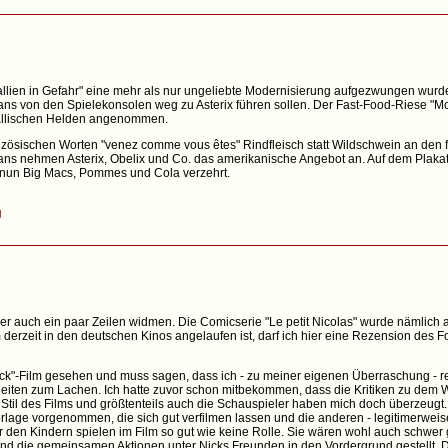
lien in Gefahr" eine mehr als nur ungeliebte Modernisierung aufgezwungen wurde
ans von den Spielekonsolen weg zu Asterix führen sollen. Der Fast-Food-Riese "McD
gallischen Helden angenommen.
anzösischen Worten "venez comme vous êtes" Rindfleisch statt Wildschwein an den
ns nehmen Asterix, Obelix und Co. das amerikanische Angebot an. Auf dem Plakat is
 nun Big Macs, Pommes und Cola verzehrt.
g
er auch ein paar Zeilen widmen. Die Comicserie "Le petit Nicolas" wurde nämlich
lm derzeit in den deutschen Kinos angelaufen ist, darf ich hier eine Rezension des 
ck"-Film gesehen und muss sagen, dass ich - zu meiner eigenen Überraschung - rec
enheiten zum Lachen. Ich hatte zuvor schon mitbekommen, dass die Kritiken zu dem
Stil des Films und größtenteils auch die Schauspieler haben mich doch überzeugt. 
lage vorgenommen, die sich gut verfilmen lassen und die anderen - legitimerweis
en Kindern spielen im Film so gut wie keine Rolle. Sie wären wohl auch schwer 
 die gemeinsamen Aktionen unter Nicks Freunden in den Vordergrund gestellt. Di