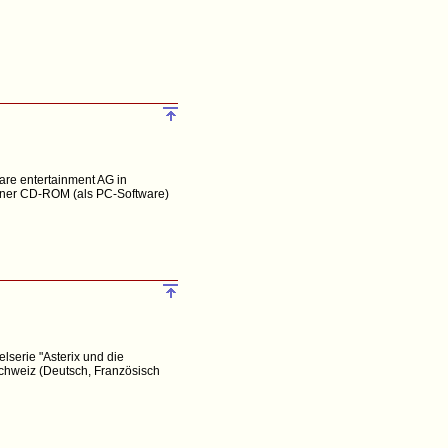
are entertainment AG in
iner CD-ROM (als PC-Software)
serie "Asterix und die
Schweiz (Deutsch, Französisch