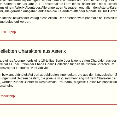
tiven im deutschsprachigen Handel mehr erschienen sind, veröffentlicht Egmont E
en Kalender für das Jahr 2011. Dieser hat die Form eines Hinkelsteins mit auswech
 aus einem Asterix-Abenteuer. Alle ungeraden Ausgaben enthalten den Asterix-Kale
ni, alle geraden Ausgaben enthalten die Kalenderblätter der Monate Juli bis Deze
ldet ist, bewirbt der Verlag diese Aktion. Der Kalender wird ebenfalls bei Bestell
ge beigelegt werden.
pa_2010.php
eliebten Charaktere aus Asterix
gabe eines Abonnements eine 18-teilige Serie über jeweils einen Charakter aus der
el "Alles über ..." bei der Ehapa Comic Collection für den deutschen Sprachraum.
es Asterix-Latinums "Veni vidi vici".
h bzw. angekündigt. Auf den abgebildeten Innenseiten, die aus der französischen 
chnungen und Skizzen besteht, die jeweils im Zusammenhang mit dem Charakter de
t, werden zudem Bücher zu Destructivus, Troubadix, Majestix, Cäsar, Methusalix und
 erscheinen.
terbook.php