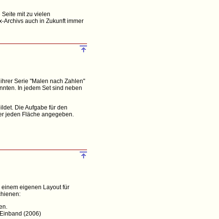
eite mit zu vielen
x-Archivs auch in Zukunft immer
ihrer Serie "Malen nach Zahlen"
nnten. In jedem Set sind neben
ldet. Die Aufgabe für den
ner jeden Fläche angegeben.
 einem eigenen Layout für
chienen:
en.
m Einband (2006)