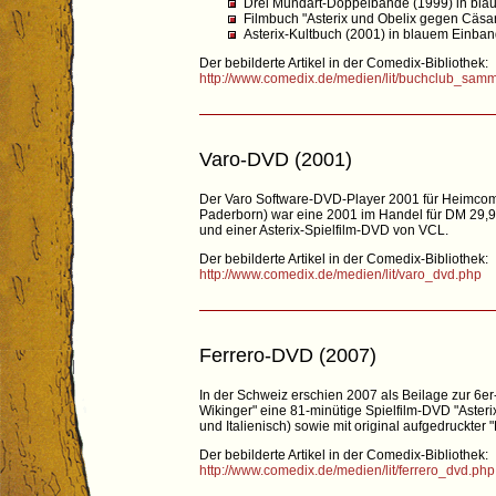
Drei Mundart-Doppelbände (1999) in bl
Filmbuch "Asterix und Obelix gegen Cäsa
Asterix-Kultbuch (2001) in blauem Einba
Der bebilderte Artikel in der Comedix-Bibliothek:
http://www.comedix.de/medien/lit/buchclub_samm
Varo-DVD (2001)
Der Varo Software-DVD-Player 2001 für Heimcompu
Paderborn) war eine 2001 im Handel für DM 29,
und einer Asterix-Spielfilm-DVD von VCL.
Der bebilderte Artikel in der Comedix-Bibliothek:
http://www.comedix.de/medien/lit/varo_dvd.php
Ferrero-DVD (2007)
In der Schweiz erschien 2007 als Beilage zur 6e
Wikinger" eine 81-minütige Spielfilm-DVD "Aster
und Italienisch) sowie mit original aufgedruckte
Der bebilderte Artikel in der Comedix-Bibliothek:
http://www.comedix.de/medien/lit/ferrero_dvd.php