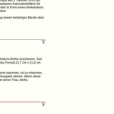
hapa seit 1. Oktober 2010 als
selbaren Kalenderblättern für
nder in Form eines Hinkelsteins
mber.
ung zweier beliebiger Bände über
 Asterix-Reihe erschienen. Seit
 Das Format 21,7 cm x 21,8 cm
Serie stammen, ist zu erkennen,
r Ausgabe stehen. Wenn diese
 seiner Frau, Idefix,