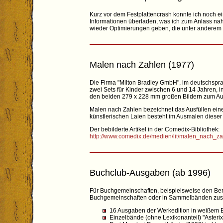
Kurz vor dem Festplattencrash konnte ich noch 
Informationen überladen, was ich zum Anlass nah
wieder Optimierungen geben, die unter anderem
Malen nach Zahlen (1977)
Die Firma "Milton Bradley GmbH", im deutschspr
zwei Sets für Kinder zwischen 6 und 14 Jahren, 
den beiden 279 x 228 mm großen Bildern zum Aus
Malen nach Zahlen bezeichnet das Ausfüllen eines
künstlerischen Laien besteht im Ausmalen dieser
Der bebilderte Artikel in der Comedix-Bibliothek:
http://www.comedix.de/medien/lit/malen_nach_z
Buchclub-Ausgaben (ab 1996)
Für Buchgemeinschaften, beispielsweise den Be
Buchgemeinschaften oder in Sammelbänden zusamm
16 Ausgaben der Werkedition in weißem 
Einzelbände (ohne Lexikonanteil) "Asteri