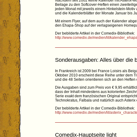
Nachdem seit 2002 keine Kalender mit Asterix-Mo
Beilage zu den Softcover-Heften einen zweiteilig
jeden Monat mit jeweils einem Hinkelstein-Motiv
und die Kalenderblätter der Monate Januar bis Ju
Mit einem Flyer, auf dem auch der Kalender abgebi
den Ehapa-Shop auf der verlagseigenen Homepa
Der bebilderte Artikel in der Comedix-Bibliothek:
http://www.comedix.de/medien/lit/kalender_eha
Sonderausgaben: Alles über die b
In Frankreich ist 2009 bei France Loisirs als Bei
Oktober 2010 erscheint diese Reihe unter dem Tit
und die 48 Seiten orientieren sich an den Heften d
Die Ausgaben sind zum Preis von € 9,95 erhältlic
dass der Inhalt mindestens aus kolorierten Zei
Serie exakt dem französischen Original entsprich
Technokratus, Falbala und natürlich auch Asterix
Der bebilderte Artikel in der Comedix-Bibliothek:
http://www.comedix.de/medien/lit/asterix_charac
Comedix-Hauptseite light