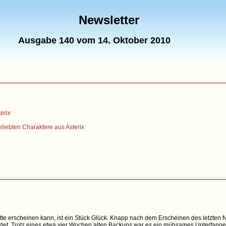
Newsletter
Ausgabe 140 vom 14. Oktober 2010
erix
liebten Charaktere aus Asterix
tte erscheinen kann, ist ein Stück Glück. Knapp nach dem Erscheinen des letzten 
det. Trotz eines etwa vier Wochen alten Backups war es ein mühsames Unterfange