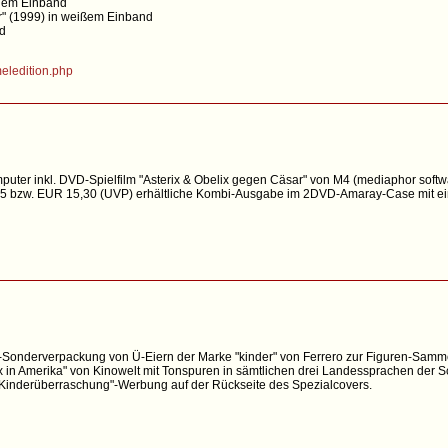
auem Einband
r" (1999) in weißem Einband
nd
eledition.php
ter inkl. DVD-Spielfilm "Asterix & Obelix gegen Cäsar" von M4 (mediaphor softw
95 bzw. EUR 15,30 (UVP) erhältliche Kombi-Ausgabe im 2DVD-Amaray-Case mit e
r-Sonderverpackung von Ü-Eiern der Marke "kinder" von Ferrero zur Figuren-Sammel
ix in Amerika" von Kinowelt mit Tonspuren in sämtlichen drei Landessprachen der 
r "Kinderüberraschung"-Werbung auf der Rückseite des Spezialcovers.