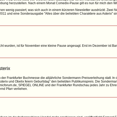
ebung herzustellen. Nach einem Monat Comedix-Pause gilt es nun für mich den Wie
hen wenig passiert, was sich auch in einem kürzeren Newsletter ausdrückt. Zwei
r 2011 und eine Sonderausgabe "Alles über die beliebten Charaktere aus Asterix" s
cht wurden, ist für November eine kleine Pause angesagt. Erst im Dezember ist Ban
terix
r Frankfurter Buchmesse die alljährliche Sondermann-Preisverleihung statt. In 
sterix und Obelix feiern Geburtstag" den beliebten Publikumspreis. Die Sonderm
comicforum.de, SPIEGEL ONLINE und der Frankfurter Rundschau jedes Jahr zu Ehr
nd Pfarr verliehen.