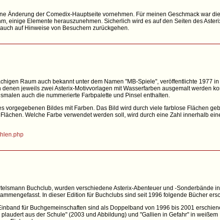
eine Änderung der Comedix-Hauptseite vornehmen. Für meinen Geschmack war die S
m, einige Elemente herauszunehmen. Sicherlich wird es auf den Seiten des Asteri
 auch auf Hinweise von Besuchern zurückgehen.
achigen Raum auch bekannt unter dem Namen "MB-Spiele", veröffentlichte 1977 in 
in denen jeweils zwei Asterix-Motivvorlagen mit Wasserfarben ausgemalt werden ko
malen auch die nummerierte Farbpalette und Pinsel enthalten.
 vorgegebenen Bildes mit Farben. Das Bild wird durch viele farblose Flächen gebi
 Flächen. Welche Farbe verwendet werden soll, wird durch eine Zahl innerhalb ei
ahlen.php
rtelsmann Buchclub, wurden verschiedene Asterix-Abenteuer und -Sonderbände in
engefasst. In dieser Edition für Buchclubs sind seit 1996 folgende Bücher ers
Einband für Buchgemeinschaften sind als Doppelband von 1996 bis 2001 erschien
x plaudert aus der Schule" (2003 und Abbildung) und "Gallien in Gefahr" in weiße