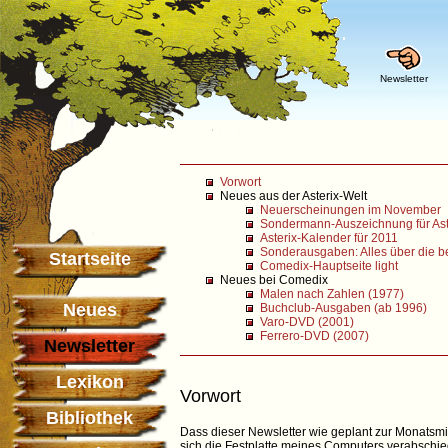
Newsletter
Vorwort
Neues aus der Asterix-Welt
Neuerscheinungen im November
Sondermann-Auszeichnung für Ast
Asterix-Kalender für 2011
Sonderausgaben: Alles über die be
Startseite
Comedix-Hauptseite light
Neues bei Comedix
Malen nach Zahlen (1977)
Neues
Buchclub-Ausgaben (ab 1996)
Varo-DVD (2001)
Ferrero-DVD (2007)
Newsletter
Lexikon
Vorwort
Bibliothek
Dass dieser Newsletter wie geplant zur Monatsmi
sich die Festplatte meines Computers verabschie