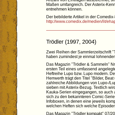
Maßen umfangreich. Der Asterix-Ken
entnehmen können.
Der bebilderte Artikel in der Comedix-
http://www.comedix.de/medien/lit/eh
Trödler (1997, 2004)
Zwei Reihen der Sammlerzeitschrift 
haben zumindest je einmal lohnenden
Das Magazin "Trödler & Sammeln" Nr.
ersten Teil eines umfassend angeleg
Heftreihe Lupo bzw. Lupo modern. Der
Herrwerth trägt den Titel "Bilder, Beat 
zahlreiche Abbildungen von Lupo-/Lup
sieben mit Asterix-Bezug. Textlich wi
Kauka-Serien eingegangen, so auch a
sich zu den bekannteren Comic-Serien 
Infoboxen, in denen eine jeweils komp
welchen Heften sich welche Episoden
Das Magazin "Trödler kompakt" 07/200