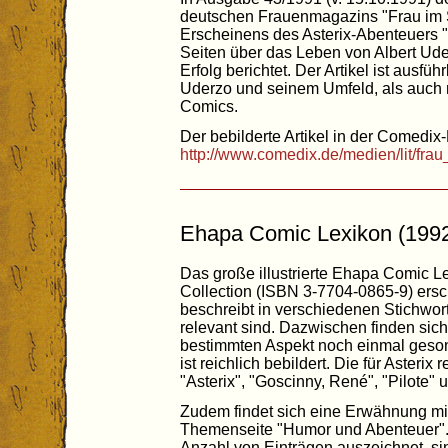
deutschen Frauenmagazins "Frau im S
Erscheinens des Asterix-Abenteuers "
Seiten über das Leben von Albert Ude
Erfolg berichtet. Der Artikel ist ausfüh
Uderzo und seinem Umfeld, als auch mi
Comics.
Der bebilderte Artikel in der Comedix-
http://www.comedix.de/medien/lit/fra
Ehapa Comic Lexikon (199
Das große illustrierte Ehapa Comic L
Collection (ISBN 3-7704-0865-9) ersc
beschreibt in verschiedenen Stichwort
relevant sind. Dazwischen finden sic
bestimmten Aspekt noch einmal geson
ist reichlich bebildert. Die für Asterix
"Asterix", "Goscinny, René", "Pilote" 
Zudem findet sich eine Erwähnung m
Themenseite "Humor und Abenteuer".
Anzahl von Einträgen auszeichnet, sin