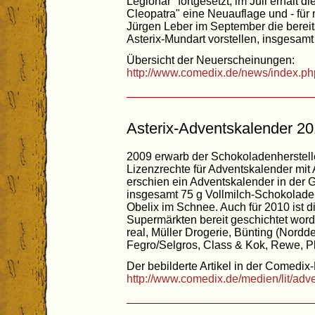
Legionär" fortgesetzt, im Juli erhält d
Cleopatra" eine Neuauflage und - für 
Jürgen Leber im September die berei
Asterix-Mundart vorstellen, insgesam
Übersicht der Neuerscheinungen:
http://www.comedix.de/news/index.ph
Asterix-Adventskalender 2
2009 erwarb der Schokoladenherstell
Lizenzrechte für Adventskalender mit 
erschien ein Adventskalender in der 
insgesamt 75 g Vollmilch-Schokolade 
Obelix im Schnee. Auch für 2010 ist d
Supermärkten bereit geschichtet worde
real, Müller Drogerie, Bünting (Nordde
Fegro/Selgros, Class & Kok, Rewe, Phi
Der bebilderte Artikel in der Comedix-
http://www.comedix.de/medien/lit/ad