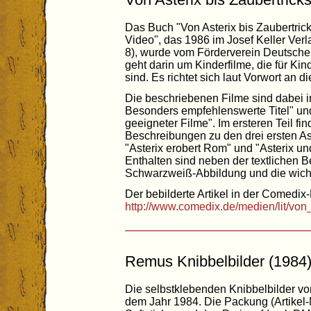
Das Buch "Von Asterix bis Zaubertric
Video", das 1986 im Josef Keller Verl
8), wurde vom Förderverein Deutsche
geht darin um Kinderfilme, die für Ki
sind. Es richtet sich laut Vorwort an di
Die beschriebenen Filme sind dabei in 
Besonders empfehlenswerte Titel" un
geeigneter Filme". Im ersteren Teil fi
Beschreibungen zu den drei ersten Aste
"Asterix erobert Rom" und "Asterix und
Enthalten sind neben der textlichen 
Schwarzweiß-Abbildung und die wicht
Der bebilderte Artikel in der Comedix-
http://www.comedix.de/medien/lit/von
Remus Knibbelbilder (1984
Die selbstklebenden Knibbelbilder v
dem Jahr 1984. Die Packung (Artikel