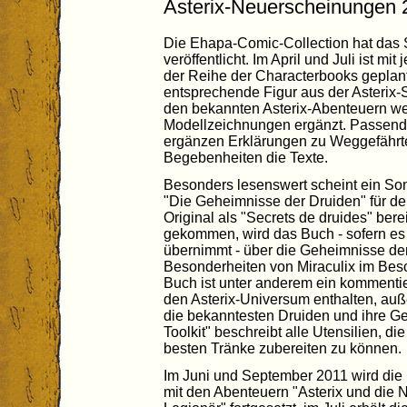
Asterix-Neuerscheinungen 
Die Ehapa-Comic-Collection hat das
veröffentlicht. Im April und Juli ist mi
der Reihe der Characterbooks geplant. 
entsprechende Figur aus der Asterix-S
den bekannten Asterix-Abenteuern w
Modellzeichnungen ergänzt. Passend 
ergänzen Erklärungen zu Weggefährt
Begebenheiten die Texte.
Besonders lesenswert scheint ein Son
"Die Geheimnisse der Druiden" für den
Original als "Secrets de druides" bere
gekommen, wird das Buch - sofern es 
übernimmt - über die Geheimnisse de
Besonderheiten von Miraculix im Beso
Buch ist unter anderem ein kommentie
den Asterix-Universum enthalten, auß
die bekanntesten Druiden und ihre G
Toolkit" beschreibt alle Utensilien, d
besten Tränke zubereiten zu können.
Im Juni und September 2011 wird die R
mit den Abenteuern "Asterix und die 