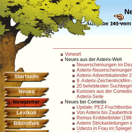
Ne
Ausgabe 141 vom 
Newsletter
Vorwort
Neues aus der Asterix-Welt
Neuerscheinungen im De
Asterix-Neuerscheinunge
Asterix-Adventskalender 
Startseite
9. Asterix-Zeichentrickfilm
20 beliebtesten Suchbegri
Neues
Kurioses aus der Comedix
Asterix-Seite
Newsletter
Neues bei Comedix
Update: PEZ-Fruchtbonbo
Lexikon
Von Asterix bis Zaubertric
Remus Knibbelbilder (198
Bibliothek
Asterix Strickanleitungen 
Uderzo in Frau im Spiegel