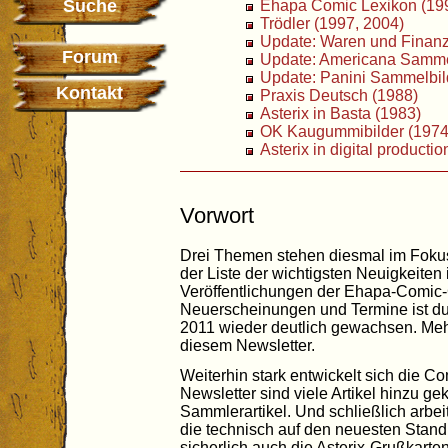
Suche
Ehapa Comic Lexikon (19
Trödler (1997, 2004)
Update: Waren und Finan
Forum
Update: Americana Sammel
Update: Panini Sammelbil
Kontakt
Praxis Deutsch (1988)
Asterix in Basta (1983)
OK Kaugummibilder (1974
Asterix in digital producti
Vorwort
Drei Themen stehen diesmal im Fokus
der Liste der wichtigsten Neuigkeiten 
Veröffentlichungen der Ehapa-Comic-C
Neuerscheinungen und Termine ist 
2011 wieder deutlich gewachsen. Mehr
diesem Newsletter.
Weiterhin stark entwickelt sich die Co
Newsletter sind viele Artikel hinzu g
Sammlerartikel. Und schließlich arbei
die technisch auf den neuesten Stan
sicherlich auch die Asterix-Grußkarten