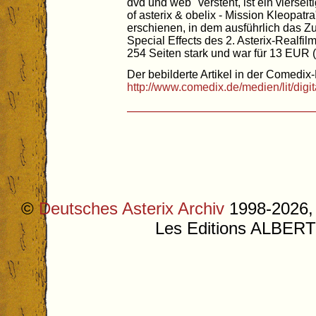
dvd und web" versteht, ist ein vierseit
of asterix & obelix - Mission Kleopa
erschienen, in dem ausführlich das
Special Effects des 2. Asterix-Realfil
254 Seiten stark und war für 13 EUR (d
Der bebilderte Artikel in der Comedix-
http://www.comedix.de/medien/lit/digi
©
Deutsches Asterix Archiv
1998-2026, 
Les Editions ALB