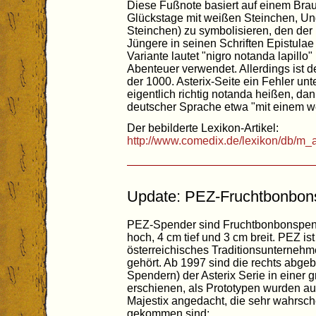
Diese Fußnote basiert auf einem Brau
Glückstage mit weißen Steinchen, Ung
Steinchen) zu symbolisieren, den der r
Jüngere in seinen Schriften Epistulae 
Variante lautet "nigro notanda lapillo"
Abenteuer verwendet. Allerdings ist 
der 1000. Asterix-Seite ein Fehler u
eigentlich richtig notanda heißen, dan
deutscher Sprache etwa "mit einem w
Der bebilderte Lexikon-Artikel:
http://www.comedix.de/lexikon/db/m_
Update: PEZ-Fruchtbonbon
PEZ-Spender sind Fruchtbonbonspend
hoch, 4 cm tief und 3 cm breit. PEZ i
österreichisches Traditionsunterneh
gehört. Ab 1997 sind die rechts abge
Spendern) der Asterix Serie in einer
erschienen, als Prototypen wurden a
Majestix angedacht, die sehr wahrsch
gekommen sind: