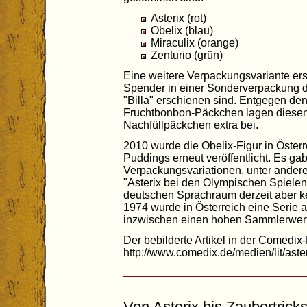
Asterix (rot)
Obelix (blau)
Miraculix (orange)
Zenturio (grün)
Eine weitere Verpackungsvariante ersc
Spender in einer Sonderverpackung d
"Billa" erschienen sind. Entgegen den
Fruchtbonbon-Päckchen lagen diese
Nachfüllpäckchen extra bei.
2010 wurde die Obelix-Figur in Österr
Puddings erneut veröffentlicht. Es g
Verpackungsvariationen, unter andere
"Asterix bei den Olympischen Spielen
deutschen Sprachraum derzeit aber ke
1974 wurde in Österreich eine Serie a
inzwischen einen hohen Sammlerwert
Der bebilderte Artikel in der Comedix-
http://www.comedix.de/medien/lit/ast
Von Asterix bis Zaubertrick