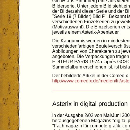
GmbH aus Pinneberg eine aus vielen
Bilderserie. Unter jedem Bild steht ein
der Bilderzahl dieser Serie und der 
"Serie 19 (7 Bilder) Bild F". Bekannt 
verschiedenen Einzelserien zu jeweils
(Motivauswahl). Die Einzelserien en
jeweils einem Asterix-Abenteuer.
Die Kaugummis wurden in mindestens 
verschiedenfarbigen Beutelverschlüs
Abbildungen von Charakteren zu jew
angeboten. Die Verpackungen tragen
EDITEUR PARIS 1974 d'aprés GOSC
Sammelalbum erschienen ist, ist bisla
Der bebilderte Artikel in der Comedix-
http://www.comedix.de/medien/lit/as
Asterix in digital production
In der Ausgabe 2/02 von Mai/Juni 2
herausgegebenen Magazins "digital pr
"Fachmagazin für computergrafik, compo