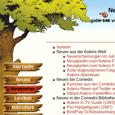
Ne
Ausgabe 148 vo
Newsletter
Vorwort
Neues aus der Asterix-Welt
Neuerscheinungen im Juli
Neuigkeiten zum Asterix-Fi
Neuigkeiten zum Asterix-F
Startseite
Ärzte diagnostizieren Fol
Asterix-Abenteuer
Neues
Neues bei Comedix
Kurioses aus der Comedix
Newsletter
Asterix-News auf Twitter v
Ablauf Asterix-Fantreffen 
Lexikon
Neues in der Comedix-Bibliothe
Asterix in TV Guide (1993)
Bibliothek
Pixi Hängefiguren (1997)
BestPlay Schlüsselanhäng