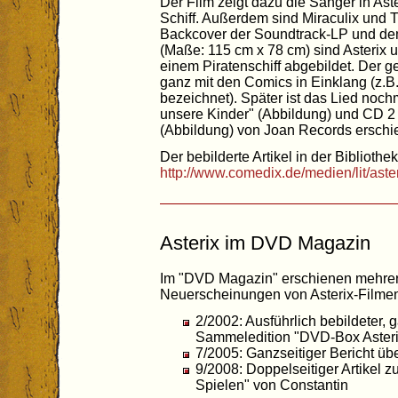
Der Film zeigt dazu die Sänger in As
Schiff. Außerdem sind Miraculix und 
Backcover der Soundtrack-LP und de
(Maße: 115 cm x 78 cm) sind Asterix 
einem Piratenschiff abgebildet. Der g
ganz mit den Comics in Einklang (z.B.
bezeichnet). Später ist das Lied noch
unsere Kinder" (Abbildung) und CD 2 
(Abbildung) von Joan Records erschi
Der bebilderte Artikel in der Bibliothek
http://www.comedix.de/medien/lit/aste
Asterix im DVD Magazin
Im "DVD Magazin" erschienen mehrer
Neuerscheinungen von Asterix-Filme
2/2002: Ausführlich bebildeter, g
Sammeledition "DVD-Box Asterix
7/2005: Ganzseitiger Bericht übe
9/2008: Doppelseitiger Artikel 
Spielen" von Constantin