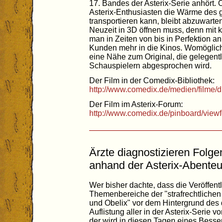
17. Bandes der Asterix-Serie anhört.
Asterix-Enthusiasten die Wärme des 
transportieren kann, bleibt abzuwarten.
Neuzeit in 3D öffnen muss, denn mit k
man in Zeiten von bis in Perfektion a
Kunden mehr in die Kinos. Womöglich
eine Nähe zum Original, die gelegentl
Schauspielern abgesprochen wird.
Der Film in der Comedix-Bibliothek:
http://www.comedix.de/medien/filme/d
Der Film im Asterix-Forum:
http://www.comedix.de/pinboard/view
Ärzte diagnostizieren Folg
anhand der Asterix-Abenteu
Wer bisher dachte, dass die Veröffen
Themenbereiche der "strafrechtliche
und Obelix" vor dem Hintergrund des 
Auflistung aller in der Asterix-Serie 
der wird in diesen Tagen eines Besser