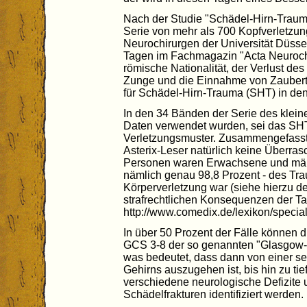
Nach der Studie "Schädel-Hirn-Traum
Serie von mehr als 700 Kopfverletzun
Neurochirurgen der Universität Düss
Tagen im Fachmagazin "Acta Neurochir
römische Nationalität, der Verlust d
Zunge und die Einnahme von Zaubertra
für Schädel-Hirn-Trauma (SHT) in den
In den 34 Bänden der Serie des klein
Daten verwendet wurden, sei das SH
Verletzungsmuster. Zusammengefasst 
Asterix-Leser natürlich keine Überras
Personen waren Erwachsene und männ
nämlich genau 98,8 Prozent - des Tr
Körperverletzung war (siehe hierzu 
strafrechtlichen Konsequenzen der Tat
http://www.comedix.de/lexikon/special/
In über 50 Prozent der Fälle können 
GCS 3-8 der so genannten "Glasgow-
was bedeutet, dass dann von einer s
Gehirns auszugehen ist, bis hin zu 
verschiedene neurologische Defizite
Schädelfrakturen identifiziert werden.