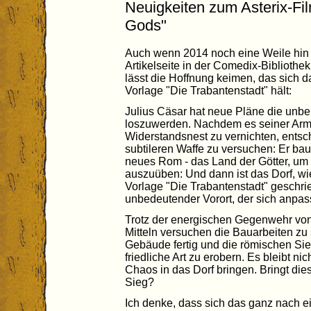
Neuigkeiten zum Asterix-Fil
Gods"
Auch wenn 2014 noch eine Weile hin i
Artikelseite in der Comedix-Bibliothe
lässt die Hoffnung keimen, das sich d
Vorlage "Die Trabantenstadt" hält:
Julius Cäsar hat neue Pläne die unbeu
loszuwerden. Nachdem es seiner Armee
Widerstandsnest zu vernichten, entschl
subtileren Waffe zu versuchen: Er bau
neues Rom - das Land der Götter, um d
auszuüben: Und dann ist das Dorf, wie
Vorlage "Die Trabantenstadt" geschrie
unbedeutender Vorort, der sich anpas
Trotz der energischen Gegenwehr von A
Mitteln versuchen die Bauarbeiten zu 
Gebäude fertig und die römischen Si
friedliche Art zu erobern. Es bleibt ni
Chaos in das Dorf bringen. Bringt die
Sieg?
Ich denke, dass sich das ganz nach 