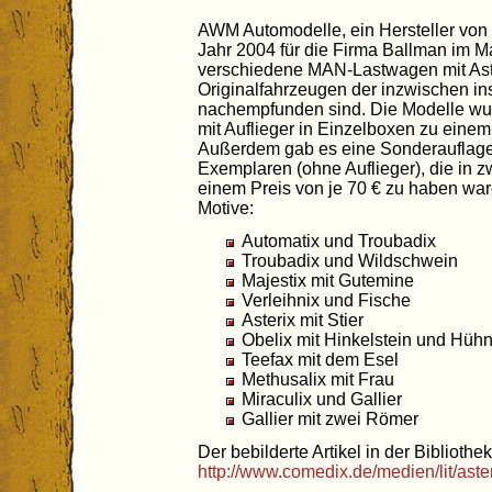
AWM Automodelle, ein Hersteller von 
Jahr 2004 für die Firma Ballman im M
verschiedene MAN-Lastwagen mit Aste
Originalfahrzeugen der inzwischen i
nachempfunden sind. Die Modelle wurd
mit Auflieger in Einzelboxen zu einem
Außerdem gab es eine Sonderauflage
Exemplaren (ohne Auflieger), die in z
einem Preis von je 70 € zu haben war
Motive:
Automatix und Troubadix
Troubadix und Wildschwein
Majestix mit Gutemine
Verleihnix und Fische
Asterix mit Stier
Obelix mit Hinkelstein und Hüh
Teefax mit dem Esel
Methusalix mit Frau
Miraculix und Gallier
Gallier mit zwei Römer
Der bebilderte Artikel in der Bibliothek
http://www.comedix.de/medien/lit/ast