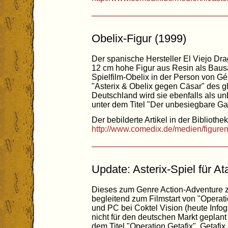
Obelix-Figur (1999)
Der spanische Hersteller El Viejo Dr
12 cm hohe Figur aus Resin als Bausa
Spielfilm-Obelix in der Person von G
"Asterix & Obelix gegen Cäsar" des g
Deutschland wird sie ebenfalls als u
unter dem Titel "Der unbesiegbare Gal
Der bebilderte Artikel in der Bibliothek
http://www.comedix.de/medien/figure
Update: Asterix-Spiel für At
Dieses zum Genre Action-Adventure z
begleitend zum Filmstart von "Operati
und PC bei Coktel Vision (heute Info
nicht für den deutschen Markt geplant
dem Titel "Operation Getafix", Getafix