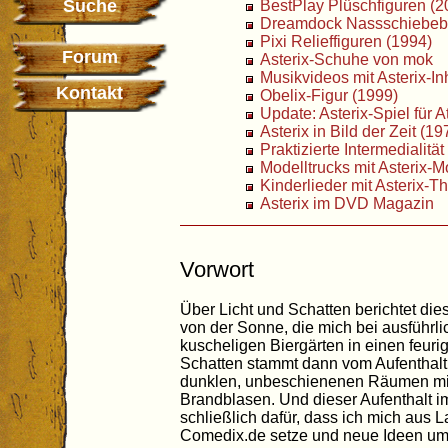
Suche
BestPlay Plüschfiguren (2
Dreamdock Nassschiebebi
Pixi Relieffiguren (1994)
Forum
Asterix-Schuhe von mok
Musikvideos mit Asterix-In
Kontakt
Obelix-Figur (1999)
Update: Asterix-Spiel für A
Asterix in Bild der Zeit (19
Praktizierte Intermedialität
Modelltrucks mit Asterix-M
Kinderlieder mit Asterix-
Asterix im DVD Magazin
Vorwort
Über Licht und Schatten berichtet die
von der Sonne, die mich bei ausführl
kuscheligen Biergärten in einen feur
Schatten stammt dann vom Aufenthalt
dunklen, unbeschienenen Räumen mit
Brandblasen. Und dieser Aufenthalt i
schließlich dafür, dass ich mich aus
Comedix.de setze und neue Ideen um