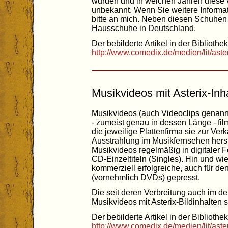
wurden und in welchen Jahren diese v
unbekannt. Wenn Sie weitere Informa
bitte an mich. Neben diesen Schuhen
Hausschuhe in Deutschland.
Der bebilderte Artikel in der Bibliothek
http://www.comedix.de/medien/lit/ast
Musikvideos mit Asterix-Inh
Musikvideos (auch Videoclips genannt
- zumeist genau in dessen Länge - fi
die jeweilige Plattenfirma sie zur Ver
Ausstrahlung im Musikfernsehen herste
Musikvideos regelmäßig in digitaler 
CD-Einzeltiteln (Singles). Hin und wi
kommerziell erfolgreiche, auch für de
(vornehmlich DVDs) gepresst.
Die seit deren Verbreitung auch im 
Musikvideos mit Asterix-Bildinhalten si
Der bebilderte Artikel in der Bibliothek
http://www.comedix.de/medien/lit/ast