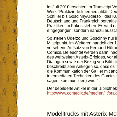
Im Juli 2010 erschien im Transcript V
Werk "Praktizierte Intermedialität: De
Schiller bis Goscinny/Uderzo", das K
Deutschland und Frankreich portraitier
Praktiken im Fokus stehen. Es wird dabe
eingegangen, sondern nahezu ausschl
So stehen Uderzo und Goscinny nur i
Mittelpunkt. Im Weiteren handelt der 1
versehene Aufsatz von Fernand Hörner
Comics. Beleuchtet werden darin, n
des weltweiten Asterix-Erfolges, vor a
Dialogen sowie der Bezug von Bild un
beschreibt sein Anliegen so, dass es 
die Kommunikation der Gallier mit a
intermedialen Techniken des Comics 
sagen: kommuniziert) wird."
Der bebilderte Artikel in der Bibliothek
http://www.comedix.de/medien/lit/prakt
Modelltrucks mit Asterix-Mo