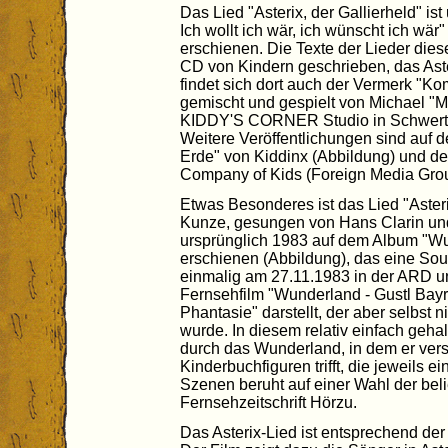
Das Lied "Asterix, der Gallierheld" is
Ich wollt ich wär, ich wünscht ich w
erschienen. Die Texte der Lieder die
CD von Kindern geschrieben, das Aste
findet sich dort auch der Vermerk "K
gemischt und gespielt von Michael 
KIDDY'S CORNER Studio in Schwerte
Weitere Veröffentlichungen sind auf 
Erde" von Kiddinx (Abbildung) und der
Company of Kids (Foreign Media Grou
Etwas Besonderes ist das Lied "Asteri
Kunze, gesungen von Hans Clarin und
ursprünglich 1983 auf dem Album "W
erschienen (Abbildung), das eine Sou
einmalig am 27.11.1983 in der ARD 
Fernsehfilm "Wunderland - Gustl Bay
Phantasie" darstellt, der aber selbst
wurde. In diesem relativ einfach gehal
durch das Wunderland, in dem er ver
Kinderbuchfiguren trifft, die jeweils 
Szenen beruht auf einer Wahl der beli
Fernsehzeitschrift Hörzu.
Das Asterix-Lied ist entsprechend der