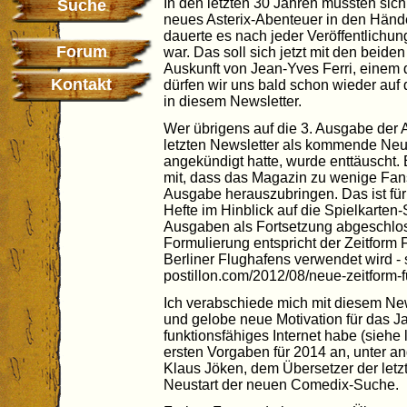
In den letzten 30 Jahren mussten sic
Suche
neues Asterix-Abenteuer in den Hände
dauerte es nach jeder Veröffentlichun
Forum
war. Das soll sich jetzt mit den beid
Auskunft von Jean-Yves Ferri, einem 
Kontakt
dürfen wir uns bald schon wieder auf
in diesem Newsletter.
Wer übrigens auf die 3. Ausgabe der A
letzten Newsletter als kommende Ne
angekündigt hatte, wurde enttäuscht. E
mit, dass das Magazin zu wenige Fans
Ausgabe herauszubringen. Das ist für 
Hefte im Hinblick auf die Spielkarten-
Ausgaben als Fortsetzung abgeschl
Formulierung entspricht der Zeitform F
Berliner Flughafens verwendet wird - 
postillon.com/2012/08/neue-zeitform-fu
Ich verabschiede mich mit diesem Ne
und gelobe neue Motivation für das J
funktionsfähiges Internet habe (siehe l
ersten Vorgaben für 2014 an, unter 
Klaus Jöken, dem Übersetzer der letz
Neustart der neuen Comedix-Suche.