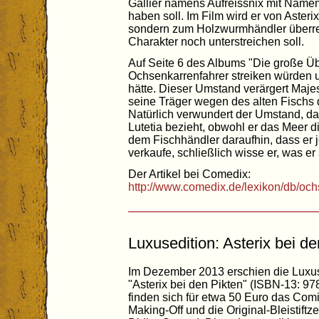
Gallier namens Aufreissnix mit Name
haben soll. Im Film wird er von Aster
sondern zum Holzwurmhändler überre
Charakter noch unterstreichen soll.
Auf Seite 6 des Albums "Die große Über
Ochsenkarrenfahrer streiken würden u
hätte. Dieser Umstand verärgert Majes
seine Träger wegen des alten Fischs
Natürlich verwundert der Umstand, da
Lutetia bezieht, obwohl er das Meer dir
dem Fischhändler daraufhin, dass er j
verkaufe, schließlich wisse er, was er
Der Artikel bei Comedix:
http://www.comedix.de/lexikon/db/oc
Luxusedition: Asterix bei d
Im Dezember 2013 erschien die Luxu
"Asterix bei den Pikten" (ISBN-13: 9
finden sich für etwa 50 Euro das Com
Making-Off und die Original-Bleistif