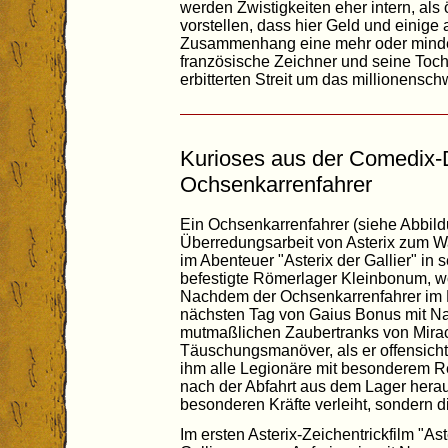
werden Zwistigkeiten eher intern, als ö
vorstellen, dass hier Geld und einige
Zusammenhang eine mehr oder minder
französische Zeichner und seine Tocht
erbitterten Streit um das millionensch
Kurioses aus der Comedix-
Ochsenkarrenfahrer
Ein Ochsenkarrenfahrer (siehe Abbild
Überredungsarbeit von Asterix zum Wa
im Abenteuer "Asterix der Gallier" in
befestigte Römerlager Kleinbonum, wo 
Nachdem der Ochsenkarrenfahrer im L
nächsten Tag von Gaius Bonus mit Nac
mutmaßlichen Zaubertranks von Mira
Täuschungsmanöver, als er offensicht
ihm alle Legionäre mit besonderem Resp
nach der Abfahrt aus dem Lager hera
besonderen Kräfte verleiht, sondern 
Im ersten Asterix-Zeichentrickfilm "Ast