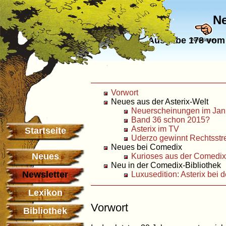
Ne
Ausgabe 178 vom 
Newsletter
Vorwort
Neues aus der Asterix-Welt
Neuerscheinungen im Jan
Band 36 schon 2015?
Asterix im TV
Startseite
Uderzo gewinnt Rechtsstre
Neues bei Comedix
Neues
Kurioses aus der Comedix
Neu in der Comedix-Bibliothek
Newsletter
Luxusedition: Asterix bei 
Lexikon
Vorwort
Bibliothek