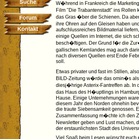
Suche
W�hrend in Frankreich die Marketin
Film "Die Trabantenstadt" ins Rolle
das Gras �ber die Schienen. Da aber
Forum
ihre Ohren auf den Gleisen haben un
Kontakt
aufschlussreiches Bildmaterial liefern
einige Quellen im Internet, die sich
besch�ftigen. Der Grund f�r die Zu
gallischen Kernlandes mag auch dari
nach diversen Quellen erst Ende Feb
soll.
Etwas privater und fast im Stillen, 
BILD-Zeitung w�rde das omin�s als "
diesj�hrige Asterix-Fantreffen ab. In
das Haus des H�uptlings in Hamburg 
Hause. Einige Unternehmungen waren 
diesem Jahr den Norden ohnehin bevo
die traute Siebensamkeit genossen. Ei
Zusammenfassung m�chte ich den Z
Newsletter geben und Lust machen, da
der erstaunlichsten Stadt des Univers
Viel Spaß beim Lesen wünscht euch 