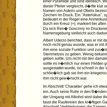
einer Pyramide und sind identisch. W
dieser Pfeiler vergleicht, d�rfte klar s
Namen von Asterix und Obelix bezeic
Zeichen im Druck. Ein "Asteriskus", sy
bedeutet in der Regel eine Anmerkung,
durch ein Kreuz (+), markiert bei alten
Da sich Ren� Goscinny im Druckerei
Namensgebung vielleicht auch dadurc
Albert Uderzo berichtet, dass er mit d
noch nicht genau wusste, was er mit 
ihm eine soziale Funktion und zus�t
Steinmetzes zu geben. Wenig bekannt i
geben sollte. Um nicht mit den damal
sollte es n�mlich nur einen Helden ge
ausgestattet wurde, ist schnell in d
schlie�lich gab sie ihm ein kriegeri
ihm nicht gew�nscht war.
Im Abschnitt 'Charakter' gehe ich etw
ein. Auch seine Rolle in den B�nde
der Umgang mit Alkohol wird dabei th
fasst die Raufereien des kr�ftigen 
Abschnitt 'Verkleidungen' die Szenen a