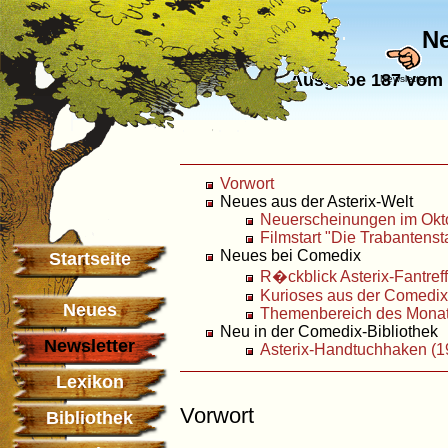
Ne
Ausgabe 187 vom 
Newsletter
Vorwort
Neues aus der Asterix-Welt
Neuerscheinungen im Okt
Filmstart "Die Trabantens
Neues bei Comedix
Startseite
R�ckblick Asterix-Fantref
Kurioses aus der Comedi
Neues
Themenbereich des Monat
Neu in der Comedix-Bibliothek
Newsletter
Asterix-Handtuchhaken (1
Lexikon
Vorwort
Bibliothek