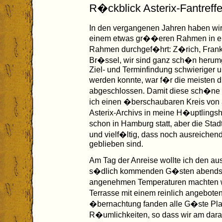
R�ckblick Asterix-Fantreff
In den vergangenen Jahren haben wir 
einem etwas gr��eren Rahmen in eine
Rahmen durchgef�hrt: Z�rich, Frankf
Br�ssel, wir sind ganz sch�n herum
Ziel- und Terminfindung schwieriger u
werden konnte, war f�r die meisten 
abgeschlossen. Damit diese sch�ne Tr
ich einen �berschaubaren Kreis von
Asterix-Archivs in meine H�uptlingsh
schon in Hamburg statt, aber die Stad
und vielf�ltig, dass noch ausreichen
geblieben sind.
Am Tag der Anreise wollte ich den a
s�dlich kommenden G�sten abends ei
angenehmen Temperaturen machten w
Terrasse mit einem reinlich angebot
�bernachtung fanden alle G�ste Pl
R�umlichkeiten, so dass wir am dara