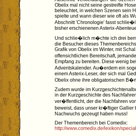
Obelix mal nicht seine gestreifte Hose 
beleuchtet, in welchen Szenen sein H
spielte und wann dieser wie oft als 
Abschnitt 'Chronologie' fasst schlie�li
bisher erschienenen Asterix-Abente
Und schlie�lich m�chte ich drei bem
die Besucher dieses Themenbereichs 
Grafik von Obelix im Winter, mit Scha
offensichtlichen Bereitschaft, jema
Empfang zu bereiten. Diese wenig b
Adventskalender. Au�erdem ein sogen
einem Asterix-Leser, der sich mal Ge
Obelix ohne ihre obligatorischen B�
Zudem wurde im Kurzgeschichtenalbum
in der Kurzgeschichte des Nachfahre
ver�ffentlicht, der die Nachfahren vo
beweist, dass unser kr�ftiger Gallie
Nachwuchs gezeugt haben muss!
Der Themenbereich bei Comedix:
http://www.comedix.de/lexikon/special