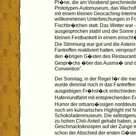
Pl�ne, die am Vorabend geschmiede
Prototypen-Automuseum, das Wachsfig
mit einem kleinen Geocaching-Inter
willkommenen Unterbrechungen in Fo
Fischbr�tchen statt. Das Wetter war 
ausgesprochen stabil und die Sonne g
kleinen Festbankett in einem einsc
Die Stimmung war gut und die Asterix-
Fantreffen reaktiviert hatten, verspr
den �brigen G�sten des Restaurants,
Gespr�chs �ber das Ausma� und den
Convention".
Der Sonntag, in der Regel f�r die mei
wurde diesmal noch in das Fantreffe
ausgiebigen Fr�hst�ck entschieden 
Hafenrundfahrt mit entsprechenden E
Humor der ortsans�ssigen norddeuts
noch ein kulinarisches Highlight mit
Schokoladenmuseum. Die selbstgema
zu hohen Chili-Anteil gehabt haben, a
Geschmacksknospen auf der Zunge wi
schon der Abschied der ersten G�st