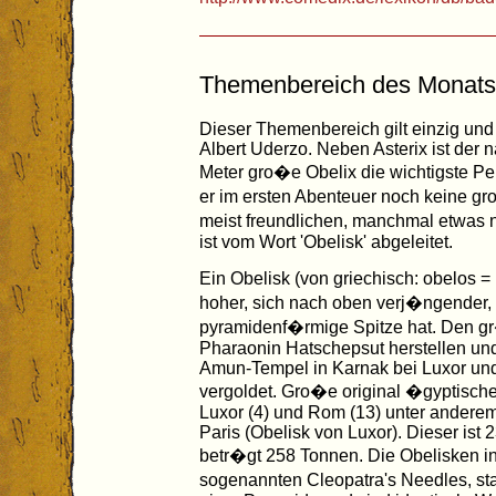
Themenbereich des Monats:
Dieser Themenbereich gilt einzig und
Albert Uderzo. Neben Asterix ist der
Meter gro�e Obelix die wichtigste Pe
er im ersten Abenteuer noch keine gr
meist freundlichen, manchmal etwas n
ist vom Wort 'Obelisk' abgeleitet.
Ein Obelisk (von griechisch: obelos = 
hoher, sich nach oben verj�ngender, r
pyramidenf�rmige Spitze hat. Den g
Pharaonin Hatschepsut herstellen und 
Amun-Tempel in Karnak bei Luxor und
vergoldet. Gro�e original �gyptisch
Luxor (4) und Rom (13) unter andere
Paris (Obelisk von Luxor). Dieser ist
betr�gt 258 Tonnen. Die Obelisken i
sogenannten Cleopatra's Needles, s