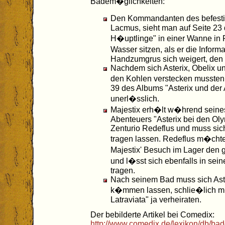
Badem�glichkeiten:
Den Kommandanten des befest
Lacmus, sieht man auf Seite 23
H�uptlinge" in einer Wanne in
Wasser sitzen, als er die Infor
Handzumgrus sich weigert, den 
Nachdem sich Asterix, Obelix und
den Kohlen verstecken mussten,
39 des Albums "Asterix und der 
unerl�sslich.
Majestix erh�lt w�hrend seines
Abenteuers "Asterix bei den Ol
Zenturio Redeflus und muss si
tragen lassen. Redeflus m�chte
Majestix' Besuch im Lager den
und l�sst sich ebenfalls in se
tragen.
Nach seinem Bad muss sich Aste
k�mmen lassen, schlie�lich m�c
Latraviata" ja verheiraten.
Der bebilderte Artikel bei Comedix:
http://www.comedix.de/lexikon/db/b