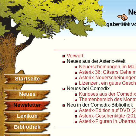
Ne
Ausgabe 194 vo
Newsletter
Vorwort
Neues aus der Asterix-Welt
Neuerscheinungen im Mai
Asterix 36: Cäsars Gehei
Asterix-Neuerscheinungen
Startseite
Lizenzen, ein gutes Gesch
Neues bei Comedix
Neues
Kurioses aus der Comedix
Themenbereich des Monats:
Newsletter
Neu in der Comedix-Bibliothek
Asterix-Edition auf DVD (
Lexikon
Asterix-Geschenktüte (201
Asterix-Figuren in Überra
Bibliothek