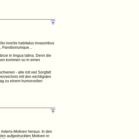
is invictis habitatus invasoribus
m, Parvibonumque...
änze in lingua latina. Denn die
achen kommen so in einen
hienen - alle mit viel Sorgfalt
erzeichnis mit den wichtigsten
ttag zu einem humorvollen
Asterix-Motiven heraus. In den
 den aufgedruckten Motiven in