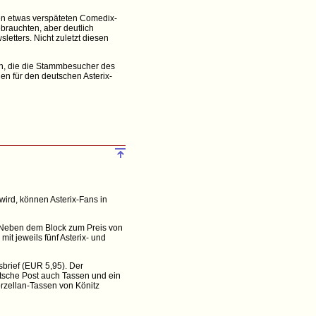
en etwas verspäteten Comedix-
ebrauchten, aber deutlich
etters. Nicht zuletzt diesen
en, die die Stammbesucher des
en für den deutschen Asterix-
ird, können Asterix-Fans in
. Neben dem Block zum Preis von
it jeweils fünf Asterix- und
sbrief (EUR 5,95). Der
utsche Post auch Tassen und ein
orzellan-Tassen von Könitz