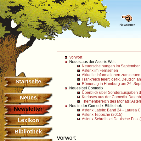
Newsletter
Vorwort
Neues aus der Asterix-Welt
Neuerscheinungen im September
Asterix im Fernsehen
Aktuelle Informationen zum neuen
Frankreich feiert Idefix, Deutschla
Startseite
Römertag in Hamburg am 26. Sep
Neues bei Comedix
Überblick über Sonderausgaben de
Neues
Kurioses aus der Comedix-Datenb
Themenbereich des Monats: Asteri
Neu in der Comedix-Bibliothek
Newsletter
Asterix Latein: Band 24 - Laurea 
Asterix Teppiche (2015)
Asterix Schreibset Deutsche Post 
Lexikon
Bibliothek
Vorwort