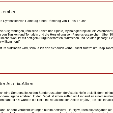
ptember
hen Gymnasien von Hamburg einen Römertag von 11 bis 17 Uhr.
he Ausgrabungen, römische Tänze und Spiele, Mythologieprojekte, ein Asterixvortr
on Tuniken und Tontafeln und die Herstellung von Papyruslesezeichen. Über 30 
ibliche Wohl ist mit deftigem Burgunderbraten, Würstchen und Salaten gesorgt. G
ch willkommen!"
üre stattfinden wird, schaue ich dort sicherlich vorbei. Nicht zuletzt, um Jaap Too
er Asterix-Alben
ch eine Sonderseite zu den Sonderausgaben der Asterix-Hefte erstellt, denn einig
Sonderausgabe erfahren. In der Regel ist schon außen am Einband an einem Aufdru
 handelt. Oft wurden die Hefte mit redaktionellen Seiten ergänzt, die sich inhaltl
nd, andere Veröffentlichungen nur im Softcover. Häufig wurden die Ausgaben als "