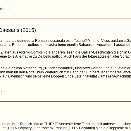
dex.php
 Caesaris (2015)
visa in partes quinque, a Romanis occupata est... Totane? Minime! Vicus quidam a Gall
 legionariis Romanis, quibus sunt castra bene munita Babaorum, Aquarium, Laudanu
 Zitaten aus Asterix-Comics - die anderen lesen die Gallier-Geschichten gleich in G
eine tolle Alternative zu De bello gallico. Auch Fans der totgesagtesten aller Spr
rl-Heinz von Rothenburg ("Rubricastellanus") übersetzt worden und auf Latein ersc
wenn man für den Notfall kein Wörterbuch zur Hand hat: Ein herausnehmbares Wortv
x auf Lateinisch wird selbst eine Doppelstunde Latein fakultativ am Freitagnachmi
hp
H unter ihrer Teppich-Marke "THEKO" verschiedene Teppiche mit unterschiedlichen 
ylus" (100% Polyacryl) und "Asterix Printus" (100% Polyamid) sind die Teppiche mit