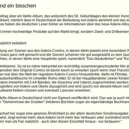
and ein bisschen
itrag über ein Idefix-Album, das anlässlich des 50. Geburtstages des kleinen Hund
tisiert, nämlich dass in Deutschland die Bedeutung von Asterix abnimmt und das a
as haben die deutschen Leser bisher an Informationen über das neue Asterix-Alb
t immer hochwertige Produkte auf den Markt bringt, sondern Zweit- und Drittverwe
ätzlich bebildert:
lung von Szenen aus den Asterix-Comics, in denen Idefix jeweils eine besondere Rol
durchaus ganz nett gemacht und die Szenen scheinen mir gut ausgewählt zu sein (a
n, in denen Idefix eine Hauptrolle spielt, namentlich "Das Maskottchen" und "Kok
kritisieren. So ist es näher betrachtet ein recht billig zusammengeschusterter Mix
gegenüber den Original-Comics ist davon kaum zu erwarten (auch wenn man Französ
mal über die Welt der regulären Asterix-Comics hinausblickte. Idefix ist Filmstar, 
aubertrankflasche im Unwetter Roms rettet. Er ist der Hauptdarsteller zweier Kinde
ndere immerhin mit 2 A4-Bänden, die Goscinny und Uderzo zugeschrieben werden.
gleiters von Asterix und Obelix dazugehört und wird (auch) von diesem Album nicht
ufwand treiben müssen und eventuell Lizenzen erwerben.
 Idefix-Album in Deutschland nicht von Egmont veröffentlich wird. Das war ja auch 
die "Geheimnisse der Druiden" (letzteres Büchlein sogar als eigenständige Buchha
chart her sogar eine gewisse Ähnlichkeit zu der allein deutschen Sonderausgabe 
wird, zeigt einmal mehr, dass Asterix nicht mehr das Vertrauen oder zumindest nicht 
n man als Fan natürlich - auch über diesen Einzelfall hinaus - nur bedauern."