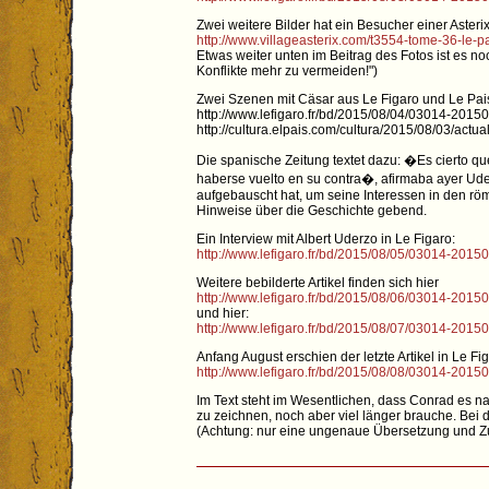
Zwei weitere Bilder hat ein Besucher einer Asterix
http://www.villageasterix.com/t3554-tome-36-le
Etwas weiter unten im Beitrag des Fotos ist es noc
Konflikte mehr zu vermeiden!")
Zwei Szenen mit Cäsar aus Le Figaro und Le Pai
http://www.lefigaro.fr/bd/2015/08/04/03014-201
http://cultura.elpais.com/cultura/2015/08/03/ac
Die spanische Zeitung textet dazu: �Es cierto q
haberse vuelto en su contra�, afirmaba ayer Uderz
aufgebauscht hat, um seine Interessen in den rö
Hinweise über die Geschichte gebend.
Ein Interview mit Albert Uderzo in Le Figaro:
http://www.lefigaro.fr/bd/2015/08/05/03014-201
Weitere bebilderte Artikel finden sich hier
http://www.lefigaro.fr/bd/2015/08/06/03014-20
und hier:
http://www.lefigaro.fr/bd/2015/08/07/03014-2015
Anfang August erschien der letzte Artikel in Le 
http://www.lefigaro.fr/bd/2015/08/08/03014-201
Im Text steht im Wesentlichen, dass Conrad es n
zu zeichnen, noch aber viel länger brauche. Bei
(Achtung: nur eine ungenaue Übersetzung und 