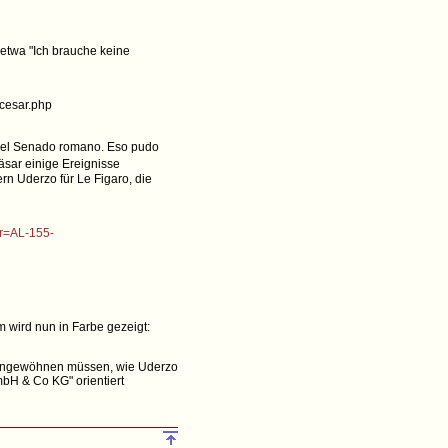
 (etwa "Ich brauche keine
-cesar.php
te el Senado romano. Eso pudo
äsar einige Ereignisse
rn Uderzo für Le Figaro, die
or=AL-155-
m wird nun in Farbe gezeigt:
be angewöhnen müssen, wie Uderzo
bH & Co KG" orientiert