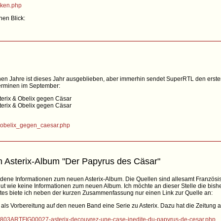
rken.php
nen Blick:
n Jahre ist dieses Jahr ausgeblieben, aber immerhin sendet SuperRTL den ersten 
Terminen im September:
terix & Obelix gegen Cäsar
terix & Obelix gegen Cäsar
d_obelix_gegen_caesar.php
n Asterix-Album "Der Papyrus des Cäsar"
dene Informationen zum neuen Asterix-Album. Die Quellen sind allesamt Französi
ut wie keine Informationen zum neuen Album. Ich möchte an dieser Stelle die bish
s biete ich neben der kurzen Zusammenfassung nur einen Link zur Quelle an:
n als Vorbereitung auf den neuen Band eine Serie zu Asterix. Dazu hat die Zeitung
150803ARTFIG00027-asterix-decouvrez-une-case-inedite-du-papyrus-de-cesar.php