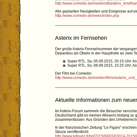
http://www.comedix.de/medien/lit/asterix_briefma
Alle geplanten Neuigkeiten und Ereignisse auf ei
http://www.comedix.de/news/index.php
Asterix im Fernsehen
Der große Asterix-Fernsehsommer der vergangene
Depardieu als Obelix in der Hauptrolle an zwei 
Super RTL, Sa, 05.09.2015, 20:15 Uhr: As
Super RTL, So, 06.09.2015, 15:25 Uhr: As
Der Film bei Comedix:
http://www.comedix.de/medien/filme/asterix_un
Aktuelle Informationen zum neue
Im Asterix-Forum sammeln die Besucher verschie
Deutschland gibt es meines Wissens bislang so g
zusammenfassen. Aus Gründen des Urheberrechte
In der französischen Zeitung "Le Figaro" erschie
Skizze veröffentlicht:
http://www.lefigaro.fr/bd/2015/08/03/03014-20