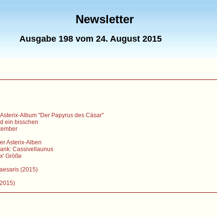
Newsletter
Ausgabe 198 vom 24. August 2015
 Asterix-Album "Der Papyrus des Cäsar"
nd ein bisschen
tember
r Asterix-Alben
ank: Cassivellaunus
x' Größe
Caesaris (2015)
(2015)