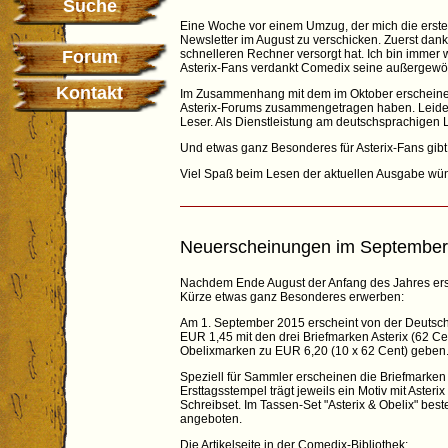
Suche
Eine Woche vor einem Umzug, der mich die erste
Newsletter im August zu verschicken. Zuerst dank
Forum
schnelleren Rechner versorgt hat. Ich bin immer
Asterix-Fans verdankt Comedix seine außergewöh
Kontakt
Im Zusammenhang mit dem im Oktober erscheinend
Asterix-Forums zusammengetragen haben. Leider si
Leser. Als Dienstleistung am deutschsprachigen 
Und etwas ganz Besonderes für Asterix-Fans gibt
Viel Spaß beim Lesen der aktuellen Ausgabe wü
Neuerscheinungen im September
Nachdem Ende August der Anfang des Jahres ersc
Kürze etwas ganz Besonderes erwerben:
Am 1. September 2015 erscheint von der Deutsche
EUR 1,45 mit den drei Briefmarken Asterix (62 Cen
Obelixmarken zu EUR 6,20 (10 x 62 Cent) geben
Speziell für Sammler erscheinen die Briefmarken 
Ersttagsstempel trägt jeweils ein Motiv mit Aste
Schreibset. Im Tassen-Set "Asterix & Obelix" bes
angeboten.
Die Artikelseite in der Comedix-Bibliothek: