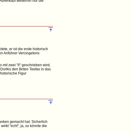
bverkauf weiterhin nur die
te, er ist die erste historisch
hen Anführer Vercingetorix
 mit zwei "ll" geschrieben wird,
 Dorfes den Briten Teefax in das
historische Figur
anken gemacht hat. Sicherlich
irkt "echt", ja, so könnte die