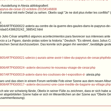
-Ausstellung in Alesia abfotografiert:
-papyrus-de-cesar-22-octobre-2015#146808
h einmal mit mehr Detail zu sehen. Obelix sagt "Je ne doit plus éviter les conflits!"
s:
50804ARTFIG00022-asterix-au-centre-de-la-guerre-des-gaules-dans-le-papyrus-de
tualidad/1438620242_388542.html
ue Julio César amplificó algunos acontecimientos para favorecer sus intereses an
o a Le Figaro, dando pistas sobre la historia." Deutsch: "Es stimmt, dass Julius C
mischen Senat durchzusetzen. Das konnte sich gegen ihn wenden", bestätigte geste
50805ARTFIG00021-uderzo-j-aurais-aime-avoir-l-idee-du-papyrus-de-cesar.php#xt
150806ARTFIG00024--asterix-decouvrez-le-nouveau-visage-de-cesar.php
0807ARTFIG00019-asterix-dans-les-coulisses-de-l-exposition-d-
alesia.php
Figaro und das oben in einem Forum verlinkte Foto einer Szene aus dem neuen Albu
50808ARTFIG00017--asterix-decouvrez-une-case-inedite-de-bagarre-au-village.php
ach wie vor schwierig fände, Obelix in seiner Fülle zu zeichnen, dass er sich ha
 der abgebildeten Szene habe er sich im Wesentlichen an der Szene aus "Obelix Gm
Zusammenfassung).