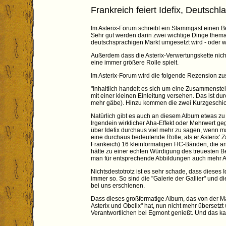
Frankreich feiert Idefix, Deutschl
Im Asterix-Forum schreibt ein Stammgast einen Be
Sehr gut werden darin zwei wichtige Dinge thema
deutschsprachigen Markt umgesetzt wird - oder w
Außerdem dass die Asterix-Verwertungskette nich
eine immer größere Rolle spielt.
Im Asterix-Forum wird die folgende Rezension zus
"Inhaltlich handelt es sich um eine Zusammenstel
mit einer kleinen Einleitung versehen. Das ist 
mehr gäbe). Hinzu kommen die zwei Kurzgeschichte
Natürlich gibt es auch an diesem Album etwas zu 
Irgendein wirklicher Aha-Effekt oder Mehrwert 
über Idefix durchaus viel mehr zu sagen, wenn man 
eine durchaus bedeutende Rolle, als er Asterix' Z
Frankeich) 16 kleinformatigen HC-Bänden, die a
hätte zu einer echten Würdigung des treuesten Be
man für entsprechende Abbildungen auch mehr A
Nichtsdestotrotz ist es sehr schade, dass dieses
immer so. So sind die "Galerie der Gallier" und 
bei uns erschienen.
Dass dieses großformatige Album, das von der Ma
Asterix und Obelix" hat, nun nicht mehr übersetzt 
Verantwortlichen bei Egmont genießt. Und das kan