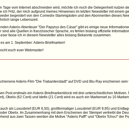
n Tage vom Internet abschneiden wird, möchte ich noch die Gelegenheit nutzen d
e ich Fritz, der mich aufgrund meines Hinweises im letzten Newsletter mit einem g
 wieder begeistert von den Comedix-Stammgästen und den Abonnenten dieses Newsl
nlich lange Lebenszeit.
en Asterix-Abenteuer "Der Papyrus des Cäsar" gibt es einige neue Information
nd alle Quellen in französischer Sprache, es fehlen bislang offizielle Information
Leser fasse ich in diesem Newsletter alles bislang Bekannte zusammen.
 es am 1. September: Asterix-Briefmarken!
nscht euch euer Webmaster!
hienene Asterix-Film "Die Trabantenstadt" auf DVD und Blu-Ray erschienen sein w
n Post erstmals ein Asterix-Briefmarkenblock mit drei unterschiedlichen Motiven
t), Obelix (62 Cent) und Idefix (21 Cent) wird es auch ein Markenset zu 10 Marken m
.
auch als Luxusbrief (EUR 6,50), großformatiger Luxusbrief (EUR 9,95) und Ersttag
rix oder Obelix. Im Zusammenhang mit dem Erscheinen der Stempel vertreibt die De
tehend aus zwei Tassen werden die Motive "Asterix Paff!" und "Obelix Tchoc!" der P