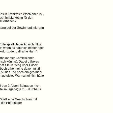
es in Frankreich erschienen ist.
uch im Marketing für den
um erhalten?
rtung bei der Gewinnoptimierung
le spielt. Jeder Ausschnitt ist
uch wenn es natürlich immer noch
olorix, der gallische Hahn".
 altbekannter Comicszenen.
isch könnte). Dabei gäbe es
hat z.B. in "Sieg über Cäsar"
rbuchreihen, eine davon mit (in
 All das und noch einiges mehr
 geleistet. Wahrscheinlich hätte
mit den 2-Alben-Beigaben nicht
ndelsausgabe) ja z.B. durchaus
"Gallische Geschichten mit
die Priorität der