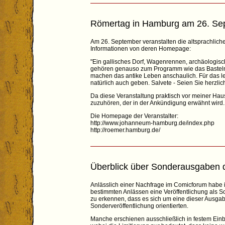
Römertag in Hamburg am 26. Se
Am 26. September veranstalten die altsprachlic
Informationen von deren Homepage:
"Ein gallisches Dorf, Wagenrennen, archäologisc
gehören genauso zum Programm wie das Basteln v
machen das antike Leben anschaulich. Für das le
natürlich auch geben. Salvete - Seien Sie herzli
Da diese Veranstaltung praktisch vor meiner Haust
zuzuhören, der in der Ankündigung erwähnt wird.
Die Homepage der Veranstalter:
http://www.johanneum-hamburg.de/index.php
http://roemer.hamburg.de/
Überblick über Sonderausgaben d
Anlässlich einer Nachfrage im Comicforum habe i
bestimmten Anlässen eine Veröffentlichung als 
zu erkennen, dass es sich um eine dieser Ausgaben
Sonderveröffentlichung orientierten.
Manche erschienen ausschließlich in festem Einba