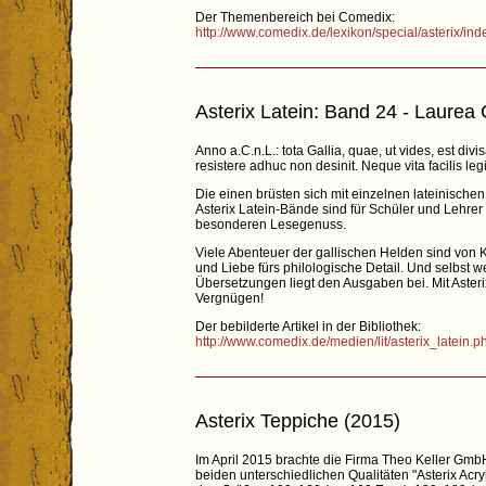
Der Themenbereich bei Comedix:
http://www.comedix.de/lexikon/special/asterix/in
Asterix Latein: Band 24 - Laurea
Anno a.C.n.L.: tota Gallia, quae, ut vides, est di
resistere adhuc non desinit. Neque vita facilis
Die einen brüsten sich mit einzelnen lateinischen
Asterix Latein-Bände sind für Schüler und Lehrer 
besonderen Lesegenuss.
Viele Abenteuer der gallischen Helden sind von Ka
und Liebe fürs philologische Detail. Und selbst 
Übersetzungen liegt den Ausgaben bei. Mit Asteri
Vergnügen!
Der bebilderte Artikel in der Bibliothek:
http://www.comedix.de/medien/lit/asterix_latein.p
Asterix Teppiche (2015)
Im April 2015 brachte die Firma Theo Keller Gmb
beiden unterschiedlichen Qualitäten "Asterix Acr