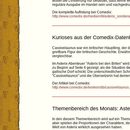
wobei die Limitierung nur bedeutet, dass keine
reguläre Ausgabe im Handel sein und nachgedruc
Die komplette Auflistung bei Comedix:
http://www.comedix.de/medien/lit/asterix_sonde
Kurioses aus der Comedix-Daten
Cassivelaunus war ein britischer Häuptling, der d
greifbare Figur der britischen Geschichte. Erwähnu
vergleichbar.
Im Asterix-Abenteuer "Asterix bei den Briten" wir
zu Beginn auf Seite 6 gezeigt, als die Situation 
gallische Dorf schickt. Die unterschiedlichen Sch
"Cassivellaunos" und die Übersetzerin hat deme
Der Artikel bei Comedix:
http://www.comedix.de/lexikon/db/cassivellaunus
Themenbereich des Monats: Aste
In den diesem Themenbereich wird auf ein Thema 
aber spielen die Proportionen der Charaktere, der
Welt von Asterix wirklich ausgesehen haben.