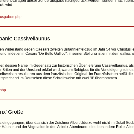
 weiteren Auflagen dieser Sonderausgabe nachgedruckt werden, sondern nach dem A
kt wird.
rausgaben.php
bank: Cassivellaunus
en Widerstand gegen Caesars zweiten Britannienfeldzug im Jahr 54 vor Christus leite
ng findet er in Cäsars "De Bello Gallico". In seiner Stellung ist er mit dem gallisc
d er, dessen Name im Gegensatz zur historischen Überlieferung Cassivellaunus, also
der Briten und der Umstand erklärt wird, warum Sebigbos für die Verteidigung seines
reibweisen resultieren aus dem französischen Original. Im Französischen heißt die 
ntsprechend im Deutschen diese Schreibweise mit zwei "ll" übernommen.
.php
rix' Größe
eingegangen, über das sich der Zeichner Albert Uderzo wohl nicht im Detail Ged
 Häuser und der Vegetation in den Asterix-Abenteuern eine besondere Rolle. Alles w