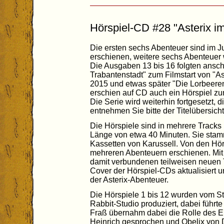
Hörspiel-CD #28 "Asterix i
Die ersten sechs Abenteuer sind im J
erschienen, weitere sechs Abenteuer w
Die Ausgaben 13 bis 16 folgten ansc
Trabantenstadt" zum Filmstart von "As
2015 und etwas später "Die Lorbeeren
erschien auf CD auch ein Hörspiel zu
Die Serie wird weiterhin fortgesetzt, 
entnehmen Sie bitte der Titelübersicht
Die Hörspiele sind in mehrere Tracks 
Länge von etwa 40 Minuten. Sie stam
Kassetten von Karussell. Von den Hö
mehreren Abenteuern erschienen. Mit
damit verbundenen teilweisen neuen 
Cover der Hörspiel-CDs aktualisiert u
der Asterix-Abenteuer.
Die Hörspiele 1 bis 12 wurden vom St
Rabbit-Studio produziert, dabei führ
Fraß übernahm dabei die Rolle des Er
Heinrich gesprochen und Obelix von 