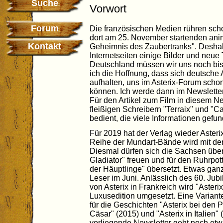
Suche
Vorwort
Forum
Die französischen Medien rühren scho
dort am 25. November startenden anim
Kontakt
Geheimnis des Zaubertranks". Deshal
Internetseiten einige Bilder und neue
Deutschland müssen wir uns noch bis
ich die Hoffnung, dass sich deutsche A
aufhalten, uns im Asterix-Forum scho
können. Ich werde dann im Newsletter
Für den Artikel zum Film in diesem Ne
fleißigen Schreibern "Terraix" und "
bedient, die viele Informationen gefu
Für 2019 hat der Verlag wieder Aster
Reihe der Mundart-Bände wird mit der
Diesmal dürfen sich die Sachsen über
Gladiator" freuen und für den Ruhrpo
der Häuptlinge" übersetzt. Etwas ganz
Leser im Juni. Anlässlich des 60. Jub
von Asterix in Frankreich wird "Asteri
Luxusedition umgesetzt. Eine Variante
für die Geschichten "Asterix bei den 
Cäsar" (2015) und "Asterix in Italien
vorliegende Newsletter geht noch etw