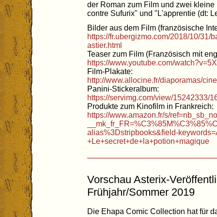
der Roman zum Film und zwei kleine 
contre Sufurix" und "L'apprentie (dt: 
Bilder aus dem Film (französische Inte
https://fr.ubergizmo.com/2018/10/31/
astier.html
Teaser zum Film (Französisch mit engl
https://www.youtube.com/watch?v=5
Film-Plakate:
http://www.allocine.fr/diaporamas/c
Panini-Stickeralbum:
https://servimg.com/view/15242333/1
Produkte zum Kinofilm in Frankreich:
https://www.amazon.fr/s/ref=nb_sb_n
__mk_fr_FR=%C3%85M%C3%85%C
alias%3Dstripbooks&field-keywords
+Le+secret+de+la+potion+magique
Vorschau Asterix-Veröffent
Frühjahr/Sommer 2019
Die Ehapa Comic Collection hat für d