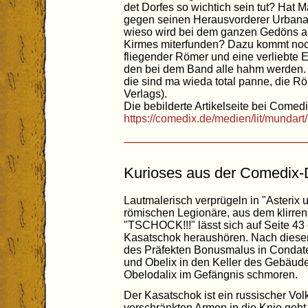
det Dorfes so wichtich sein tut? Hat M
gegen seinen Herausvorderer Urbana
wieso wird bei dem ganzen Gedöns a
Kirmes miterfunden? Dazu kommt noch
fliegender Römer und eine verliebte E
den bei dem Band alle hahm werden. B
die sind ma wieda total panne, die R
Verlags).
Die bebilderte Artikelseite bei Comedi
https://comedix.de/medien/lit/munda
Kurioses aus der Comedix-
Lautmalerisch verprügeln in "Asterix u
römischen Legionäre, aus dem klirr
"TSCHOCK!!!" lässt sich auf Seite 43
Kasatschok heraushören. Nach diese
des Präfekten Bonusmalus in Condate 
und Obelix in den Keller des Gebäude
Obelodalix im Gefängnis schmoren.
Der Kasatschok ist ein russischer Vol
verschränkten Armen in die Knie geht