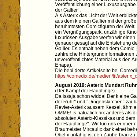
Veröffentlichung einer Luxusausgabe 
der Gallier".
Als Asterix das Licht der Welt erblick
aus dem kleinen Gallier mit der groß
berühmtesten Comicfiguren der Welt. 
ein Vergnügungspark, unzählige Kinof
luxuriösen Ausgabe werfen wir einen 
genauer gesagt auf die Entstehung d
Gallier. Es enthält neben dem Comic
zahlreiche Hintergrundinformationen 
unveröffentlichtes Material aus den A
Ehapa).
Die bebilderte Artikelseite bei Comedi
https://comedix.de/medien/lit/asterix_
August 2019: Asterix Mundart Ruhr
(Der Kampf der Häuptlinge)
Da issaja schon widda! Der kleine Ga
der Ruhr" und "Dingenskirchen" zau
Revier-Asterix aussem Kessel, ähm 
OMME! is natüalich nix anderes als d
absoluten Asterix-Klassikas und dem
der Häuptlinge". Wir tun uns erinnern
Braumeister Mircaulix dank einet be
Obelix unfähig ist den Zauberbräu zu