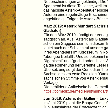
Neuerscheinungen angekündigt. Die 
Spannend ist diese Tatsache, weil im
das nächste Asterix-Abenteuer ersche
Autoren eine regelmäßige Erscheinun
angekündigt. Folgende Asterix-Büche
März 2019: Asterix Mundart Sächsis
Gladiator)
Für den März 2019 kündigt der Verlag 
säggssch an. Aus "Asterix als Gladia
schon ein Saggsse sein, um diesen Ti
lautet auch der Schlachtruf unserer ga
ihres Abenteuers im Kolosseum in Ro
"abor gee Beifall!". Und so bekommt 
Diggnischl" und "grichd ordendlisc
da die Römer und der verehrte Leser h
Übersetzung sorgt der Comedian Tho
Sachse, dessen erste Reaktion "Oarsc
sächsischen Stimme von Asterix erna
Verlags)
Die bebilderte Artikelseite bei Comedi
https://comedix.de/medien/lit/mundar
Juni 2019: Asterix der Gallier – Lux
Im Juni 2019 plant die Ehapa Comic C
Jubiläumsjahres der Erstveröffentlich