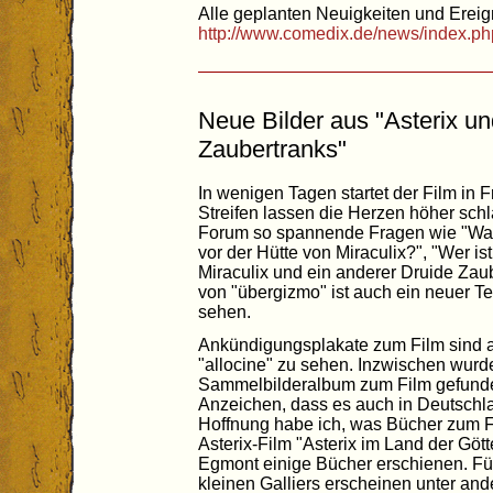
Alle geplanten Neuigkeiten und Ereign
http://www.comedix.de/news/index.ph
Neue Bilder aus "Asterix u
Zaubertranks"
In wenigen Tagen startet der Film in 
Streifen lassen die Herzen höher schl
Forum so spannende Fragen wie "Wa
vor der Hütte von Miraculix?", "Wer i
Miraculix und ein anderer Druide Zaub
von "übergizmo" ist auch ein neuer T
sehen.
Ankündigungsplakate zum Film sind a
"allocine" zu sehen. Inzwischen wurde
Sammelbilderalbum zum Film gefunden
Anzeichen, dass es auch in Deutschl
Hoffnung habe ich, was Bücher zum Fil
Asterix-Film "Asterix im Land der Göt
Egmont einige Bücher erschienen. F
kleinen Galliers erscheinen unter a