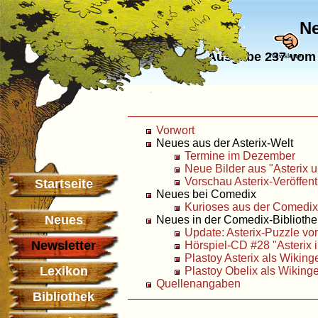
Ne
Ausgabe 237 vom 
Newsletter
Vorwort
Neues aus der Asterix-Welt
Termine im Dezember
Neue Bilder aus "Asterix 
Vorschau Asterix-Veröffe
Startseite
Neues bei Comedix
Kurioses aus der Comedi
Neues
Neues in der Comedix-Bibliothe
Update: Asterix-Puzzle vo
Newsletter
Hörspiel-CD #28 "Asterix 
Plastoy Asterix als Wiking
Lexikon
Plastoy Obelix als Wikinge
Quellenangaben
Bibliothek