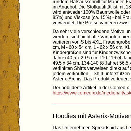
rundem Halsausschnitt für Männer, F
im Angebot. Die Stoffqualität ist mit 
wird entweder 100% Baumwolle oder 
85%) und Viskose (ca. 15%) - bei Frau
verwendet. Die Preise variieren zwis
Da sehr viele verschiedene Motive u
werden, sind nicht alle Varianten hie
variieren von S bis 4XL, Frauengrößen
cm, M - 60 x 54 cm, L - 62 x 56 cm, XL
Kindergrößen sind für Kinder zwische
Jahre) 40.5 x 29.5 cm, 110-116 (4 Jah
49.5 x 34 cm, 134-140 (8 Jahre) 56.5 x 
verlinkten Shirts verweisen direkt auf
jedem verkauften T-Shirt unterstützen
Asterix-Archiv. Das Produkt verteuert 
Der bebilderte Artikel in der Comedix-
https://www.comedix.de/medien/lit/ast
Hoodies mit Asterix-Motive
Das Unternehmen Spreadshirt aus Leip