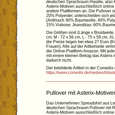
deutschen Sprachraum Hoodie, also K
Asterix-Motiven ausschließlich onlin
andere Plattformen an. Die Pullover
20% Polyester, unterscheiden sich jed
(Anthrazit: 60% Baumwolle, 40% Poly
15% Viskose; Jeansblau: 60% Baumwo
Die Größen sind (Länge x Brustweite,
cm, M - 72 x 56 cm, L - 75 x 59 cm, XL
die Preise liegen bei etwa 27 Euro (
Frauen). Alle auf der Artikelseite ver
die Online-Plattform Amazon. Mit jede
mit einem kleinen Betrag das Asterix-
dadurch nicht.
Der bebilderte Artikel in der Comedix-
https://www.comedix.de/medien/lit/as
Pullover mit Asterix-Motive
Das Unternehmen Spreadshirt aus Leip
deutschen Sprachraum Pullover mit R
Asterix-Motiven ausschließlich onlin