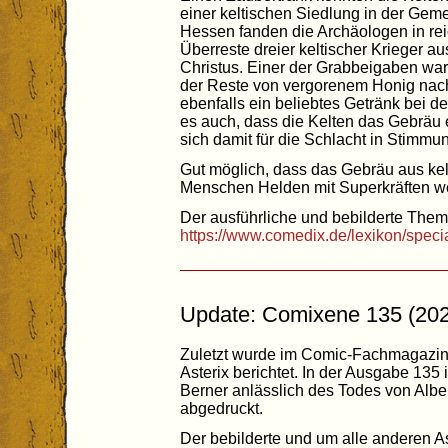
einer keltischen Siedlung in der Gem
Hessen fanden die Archäologen in rei
Überreste dreier keltischer Krieger a
Christus. Einer der Grabbeigaben wa
der Reste von vergorenem Honig nac
ebenfalls ein beliebtes Getränk bei de
es auch, dass die Kelten das Gebräu e
sich damit für die Schlacht in Stimmu
Gut möglich, dass das Gebräu aus ke
Menschen Helden mit Superkräften we
Der ausführliche und bebilderte The
https://www.comedix.de/lexikon/speci
Update: Comixene 135 (20
Zuletzt wurde im Comic-Fachmagazin
Asterix berichtet. In der Ausgabe 135 
Berner anlässlich des Todes von Alb
abgedruckt.
Der bebilderte und um alle anderen A