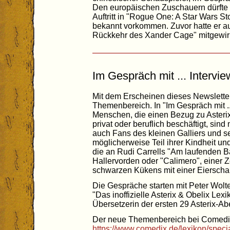
Den europäischen Zuschauern dürfte 
Auftritt in "Rogue One: A Star Wars St
bekannt vorkommen. Zuvor hatte er auc
Rückkehr des Xander Cage" mitgewirk
Im Gespräch mit ... Intervie
Mit dem Erscheinen dieses Newsletter
Themenbereich. In "Im Gespräch mit .
Menschen, die einen Bezug zu Asterix
privat oder beruflich beschäftigt, si
auch Fans des kleinen Galliers und se
möglicherweise Teil ihrer Kindheit un
die an Rudi Carrells "Am laufenden B
Hallervorden oder "Calimero", einer Z
schwarzen Kükens mit einer Eierscha
Die Gespräche starten mit Peter Wolt
"Das inoffizielle Asterix & Obelix Lex
Übersetzerin der ersten 29 Asterix-Ab
Der neue Themenbereich bei Comedi
https://www.comedix.de/lexikon/specia