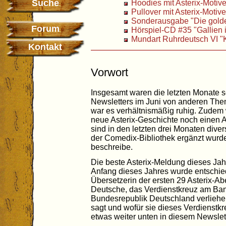
Suche
Hoodies mit Asterix-Motiv
Pullover mit Asterix-Motiv
Sonderausgabe "Die golde
Forum
Hörspiel-CD #35 "Gallien 
Mundart Ruhrdeutsch VI "K
Kontakt
Vorwort
Insgesamt waren die letzten Monate s
Newsletters im Juni von anderen Them
war es verhältnismäßig ruhig. Zudem 
neue Asterix-Geschichte noch einen A
sind in den letzten drei Monaten divers
der Comedix-Bibliothek ergänzt wurde
beschreibe.
Die beste Asterix-Meldung dieses Ja
Anfang dieses Jahres wurde entschie
Übersetzerin der ersten 29 Asterix-A
Deutsche, das Verdienstkreuz am Ban
Bundesrepublik Deutschland verlieh
sagt und wofür sie dieses Verdienstk
etwas weiter unten in diesem Newslett