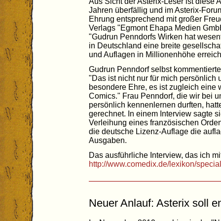
Aus Sicht der Asterix-Leser ist diese
Jahren überfällig und im Asterix-For
Ehrung entsprechend mit großer Freud
Verlags "Egmont Ehapa Medien GmbH" 
"Gudrun Penndorfs Wirken hat wesent
in Deutschland eine breite gesellsch
und Auflagen in Millionenhöhe erreic
Gudrun Penndorf selbst kommentiert
"Das ist nicht nur für mich persönlic
besondere Ehre, es ist zugleich eine 
Comics." Frau Penndorf, die wir bei u
persönlich kennenlernen durften, hatt
gerechnet. In einem Interview sagte si
Verleihung eines französischen Ordens
die deutsche Lizenz-Auflage die aufla
Ausgaben.
Das ausführliche Interview, das ich mit
http://www.comedix.de/lexikon/special
Neuer Anlauf: Asterix soll 