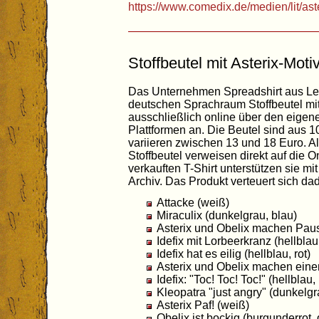
https://www.comedix.de/medien/lit/ast
Stoffbeutel mit Asterix-Moti
Das Unternehmen Spreadshirt aus Leip
deutschen Sprachraum Stoffbeutel mit
ausschließlich online über den eige
Plattformen an. Die Beutel sind aus
variieren zwischen 13 und 18 Euro. All
Stoffbeutel verweisen direkt auf die 
verkauften T-Shirt unterstützen sie mi
Archiv. Das Produkt verteuert sich dad
Attacke (weiß)
Miraculix (dunkelgrau, blau)
Asterix und Obelix machen Pause
Idefix mit Lorbeerkranz (hellblau,
Idefix hat es eilig (hellblau, rot)
Asterix und Obelix machen eine
Idefix: "Toc! Toc! Toc!" (hellblau,
Kleopatra "just angry" (dunkelgr
Asterix Paf! (weiß)
Obelix ist bockig (burgunderrot, 