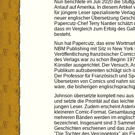
Nun berichtete im Juli 2020 die Stutt
Anlauf auf Amerika. In diesem Artikel 
für jüngere Leser spezialisierte Verl
neuer englischer Übersetzung Geschic
Papercutz-Chef Terry Nantier schätzt d
dass im Vergleich zum Erfolg des Gall
besteht.
Nun hat Papercutz, das eine Wortmark
NBM Publishing mit Sitz in New York i
Veröffentlichung französischer Comi
des Verlags war zu schon Beginn 197
Künstler ausgerichtet. Der Versuch, A
Publikum aufzubereiten schlägt sich i
Der Professor für Französisch und Sp
Übersetzen von Comics und nahm sic
wäre, die bisherigen englischsprachi
Johnson übersetzte komplett neu aus
und setzte die Priorität auf das leicht
jungen Leser. Zudem erscheint Asteri
kleineren Comic-Format. Gesamtaus
mehreren Bänden werden im englisc
bezeichnet. Insgesamt sind 3 Sammel
Geschichten erschienen und das zulet
"Die Tochter des Vercingetorix" als 