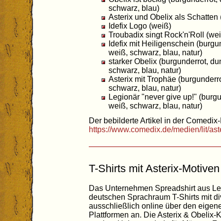
schwarz, blau)
Asterix und Obelix als Schatten (
Idefix Logo (weiß)
Troubadix singt Rock'n'Roll (we
Idefix mit Heiligenschein (burgun
weiß, schwarz, blau, natur)
starker Obelix (burgunderrot, dun
schwarz, blau, natur)
Asterix mit Trophäe (burgunderro
schwarz, blau, natur)
Legionär "never give up!" (burgun
weiß, schwarz, blau, natur)
Der bebilderte Artikel in der Comedix-
https://www.comedix.de/medien/lit/ast
T-Shirts mit Asterix-Motiven
Das Unternehmen Spreadshirt aus Leip
deutschen Sprachraum T-Shirts mit di
ausschließlich online über den eige
Plattformen an. Die Asterix & Obelix-K