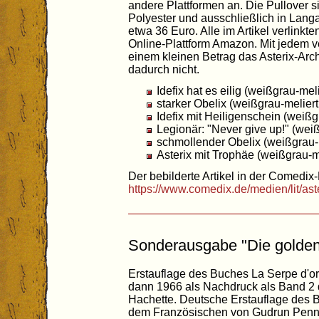
andere Plattformen an. Die Pullover
Polyester und ausschließlich in Langa
etwa 36 Euro. Alle im Artikel verlinkte
Online-Plattform Amazon. Mit jedem ver
einem kleinen Betrag das Asterix-Arch
dadurch nicht.
Idefix hat es eilig (weißgrau-meli
starker Obelix (weißgrau-meliert
Idefix mit Heiligenschein (weißg
Legionär: "Never give up!" (weiß
schmollender Obelix (weißgrau-m
Asterix mit Trophäe (weißgrau-me
Der bebilderte Artikel in der Comedix-
https://www.comedix.de/medien/lit/ast
Sonderausgabe "Die golden
Erstauflage des Buches La Serpe d'o
dann 1966 als Nachdruck als Band 2 
Hachette. Deutsche Erstauflage des 
dem Französischen von Gudrun Pennd