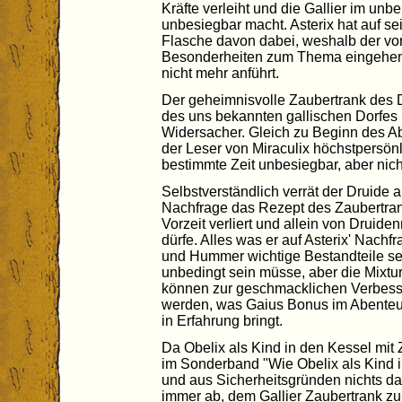
Kräfte verleiht und die Gallier im u
unbesiegbar macht. Asterix hat auf s
Flasche davon dabei, weshalb der vo
Besonderheiten zum Thema eingehen 
nicht mehr anführt.
Der geheimnisvolle Zaubertrank des D
des uns bekannten gallischen Dorfes
Widersacher. Gleich zu Beginn des Abe
der Leser von Miraculix höchstpersönl
bestimmte Zeit unbesiegbar, aber ni
Selbstverständlich verrät der Druide a
Nachfrage das Rezept des Zaubertrank
Vorzeit verliert und allein von Drui
dürfe. Alles was er auf Asterix' Nachf
und Hummer wichtige Bestandteile se
unbedingt sein müsse, aber die Mixt
können zur geschmacklichen Verbess
werden, was Gaius Bonus im Abenteuer
in Erfahrung bringt.
Da Obelix als Kind in den Kessel mit Z
im Sonderband "Wie Obelix als Kind i
und aus Sicherheitsgründen nichts dav
immer ab, dem Gallier Zaubertrank z