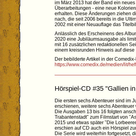
im März 2013 hat der Band ein neues T
Überarbeitungen - eine neue Kolorier
erhalten. Diese Änderungen ziehen di
nach, die seit 2006 bereits in die Ult
2002 mit einer Neuauflage das Titelbi
Anlässlich des Erscheinens des Album
2020 eine Jubiläumsausgabe als limi
mit 16 zusätzlichen redaktionellen Se
einem kreisrunden Hinweis auf dies
Der bebilderte Artikel in der Comedix-
https://www.comedix.de/medien/lit/he
Hörspiel-CD #35 "Gallien in
Die ersten sechs Abenteuer sind im J
erschienen, weitere sechs Abenteuer w
Die Ausgaben 13 bis 16 folgten ansc
Trabantenstadt" zum Filmstart von "As
2015 und etwas später "Die Lorbeeren
erschien auf CD auch ein Hörspiel zu
Die Serie wird weiterhin fortgesetzt, 