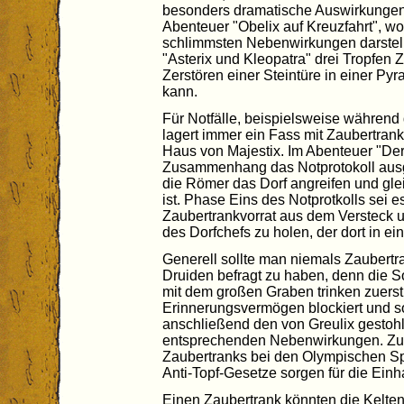
besonders dramatische Auswirkungen 
Abenteuer "Obelix auf Kreuzfahrt", wo
schlimmsten Nebenwirkungen darstellt
"Asterix und Kleopatra" drei Tropfen 
Zerstören einer Steintüre in einer P
kann.
Für Notfälle, beispielsweise während
lagert immer ein Fass mit Zaubertrank
Haus von Majestix. Im Abenteuer "De
Zusammenhang das Notprotokoll ausge
die Römer das Dorf angreifen und glei
ist. Phase Eins des Notprotkolls sei
Zaubertrankvorrat aus dem Versteck u
des Dorfchefs zu holen, der dort in e
Generell sollte man niemals Zaubertra
Druiden befragt zu haben, denn die 
mit dem großen Graben trinken zuerst 
Erinnerungsvermögen blockiert und so
anschließend den von Greulix gestohl
entsprechenden Nebenwirkungen. Zu
Zaubertranks bei den Olympischen Spi
Anti-Topf-Gesetze sorgen für die Einh
Einen Zaubertrank könnten die Kelten