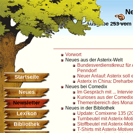
Ne
Ausgabe 253 vom 
Newsletter
Vorwort
Neues aus der Asterix-Welt
Bundesverdienstkreuz für 
Penndorf
Neuer Anlauf: Asterix soll
Startseite
Asterix in China: Dreharb
Neues bei Comedix
Neues
Im Gespräch mit ... Intervi
Kurioses aus der Comedi
Newsletter
Themenbereich des Monats
Neues in der Bibliothek
Lexikon
Update: Comixene 135 (2
Turnbeutel mit Asterix-Mot
Bibliothek
Stoffbeutel mit Asterix-Mot
T-Shirts mit Asterix-Motive