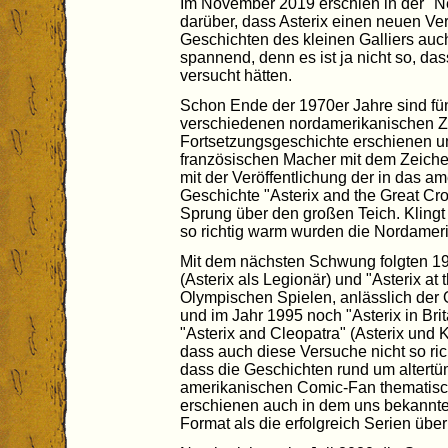
Im November 2019 erschien in der "Ne
darüber, dass Asterix einen neuen Ve
Geschichten des kleinen Galliers auc
spannend, denn es ist ja nicht so, das
versucht hätten.
Schon Ende der 1970er Jahre sind fün
verschiedenen nordamerikanischen Ze
Fortsetzungsgeschichte erschienen u
französischen Macher mit dem Zeichent
mit der Veröffentlichung der in das a
Geschichte "Asterix and the Great Cro
Sprung über den großen Teich. Klingt 
so richtig warm wurden die Nordameri
Mit dem nächsten Schwung folgten 19
(Asterix als Legionär) und "Asterix a
Olympischen Spielen, anlässlich der 
und im Jahr 1995 noch "Asterix in Brit
"Asterix and Cleopatra" (Asterix und K
dass auch diese Versuche nicht so richt
dass die Geschichten rund um altertü
amerikanischen Comic-Fan thematisch
erschienen auch in dem uns bekannte
Format als die erfolgreich Serien üb