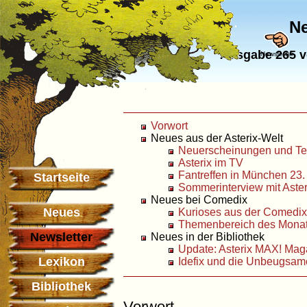
Ne
Ausgabe 265 vo
Newsletter
Vorwort
Neues aus der Asterix-Welt
Neuerscheinungen und Te
Asterix im TV
Fantreffen in München 23. 
Startseite
Sommerinterview mit Aster
Neues bei Comedix
Neues
Kurioses aus der Comedi
Themenbereich des Monats
Newsletter
Neues in der Bibliothek
Update: Asterix MAX! Mag
Lexikon
Idefix und die Unbeugsam
Bibliothek
Vorwort