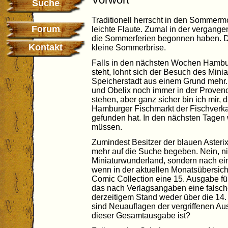
Suche
Traditionell herrscht in den Sommerm
Forum
leichte Flaute. Zumal in der vergange
die Sommerferien begonnen haben. Di
Kontakt
kleine Sommerbrise.
Falls in den nächsten Wochen Hamburg
steht, lohnt sich der Besuch des Min
Speicherstadt aus einem Grund mehr. Ic
und Obelix noch immer in der Proven
stehen, aber ganz sicher bin ich mir, 
Hamburger Fischmarkt der Fischverkau
gefunden hat. In den nächsten Tagen 
müssen.
Zumindest Besitzer der blauen Aster
mehr auf die Suche begeben. Nein, ni
Miniaturwunderland, sondern nach ei
wenn in der aktuellen Monatsübersic
Comic Collection eine 15. Ausgabe fü
das nach Verlagsangaben eine falsche
derzeitigem Stand weder über die 14.
sind Neuauflagen der vergriffenen A
dieser Gesamtausgabe ist?