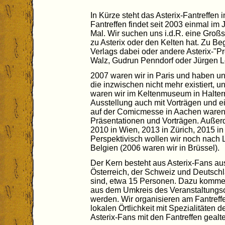
In Kürze steht das Asterix-Fantreffen
Fantreffen findet seit 2003 einmal im J
Mal. Wir suchen uns i.d.R. eine Großs
zu Asterix oder den Kelten hat. Zu Be
Verlags dabei oder andere Asterix-"P
Walz, Gudrun Penndorf oder Jürgen L
2007 waren wir in Paris und haben un
die inzwischen nicht mehr existiert, 
waren wir im Keltenmuseum in Haltern 
Ausstellung auch mit Vorträgen und e
auf der Comicmesse in Aachen waren wi
Präsentationen und Vorträgen. Außerd
2010 in Wien, 2013 in Zürich, 2015 i
Perspektivisch wollen wir noch nach 
Belgien (2006 waren wir in Brüssel).
Der Kern besteht aus Asterix-Fans au
Österreich, der Schweiz und Deutschl
sind, etwa 15 Personen. Dazu kommen
aus dem Umkreis des Veranstaltungso
werden. Wir organisieren am Fantreff
lokalen Örtlichkeit mit Spezialitäten
Asterix-Fans mit den Fantreffen gealte