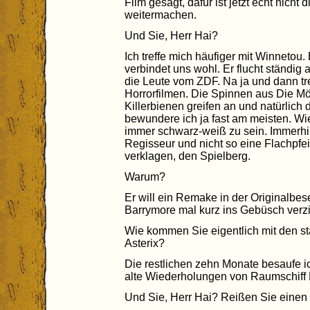
Film gesagt, dafür ist jetzt echt nicht
weitermachen.
Und Sie, Herr Hai?
Ich treffe mich häufiger mit Winnetou.
verbindet uns wohl. Er flucht ständig 
die Leute vom ZDF. Na ja und dann tre
Horrorfilmen. Die Spinnen aus Die M
Killerbienen greifen an und natürlich 
bewundere ich ja fast am meisten. Wi
immer schwarz-weiß zu sein. Immerhin
Regisseur und nicht so eine Flachpfeife
verklagen, den Spielberg.
Warum?
Er will ein Remake in der Originalbe
Barrymore mal kurz ins Gebüsch verz
Wie kommen Sie eigentlich mit den s
Asterix?
Die restlichen zehn Monate besaufe 
alte Wiederholungen von Raumschiff 
Und Sie, Herr Hai? Reißen Sie einen 