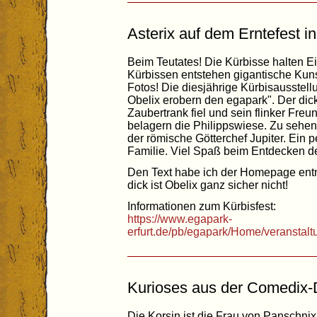
Asterix auf dem Erntefest in
Beim Teutates! Die Kürbisse halten E
Kürbissen entstehen gigantische Kunst
Fotos! Die diesjährige Kürbisausstell
Obelix erobern den egapark". Der dicke
Zaubertrank fiel und sein flinker Fre
belagern die Philippswiese. Zu sehen
der römische Götterchef Jupiter. Ein p
Familie. Viel Spaß beim Entdecken d
Den Text habe ich der Homepage en
dick ist Obelix ganz sicher nicht!
Informationen zum Kürbisfest:
https://www.egapark-
erfurt.de/pb/egapark/Home/veranstal
Kurioses aus der Comedix
Die Korsin ist die Frau von Panschnix