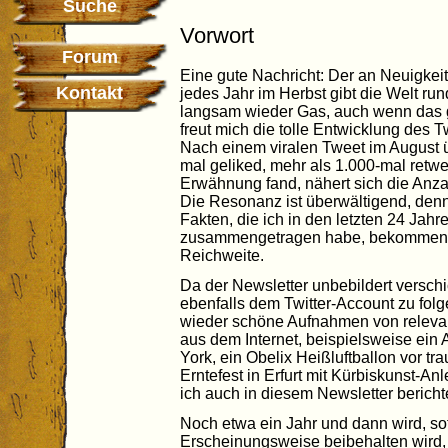
Suche
Vorwort
Forum
Eine gute Nachricht: Der an Neuigkei
Kontakt
jedes Jahr im Herbst gibt die Welt ru
langsam wieder Gas, auch wenn das 
freut mich die tolle Entwicklung des 
Nach einem viralen Tweet im August üb
mal geliked, mehr als 1.000-mal retw
Erwähnung fand, nähert sich die Anza
Die Resonanz ist überwältigend, denn
Fakten, die ich in den letzten 24 Ja
zusammengetragen habe, bekommen j
Reichweite.
Da der Newsletter unbebildert verschi
ebenfalls dem Twitter-Account zu folg
wieder schöne Aufnahmen von relevan
aus dem Internet, beispielsweise ein
York, ein Obelix Heißluftballon vor tr
Erntefest in Erfurt mit Kürbiskunst-Anl
ich auch in diesem Newsletter bericht
Noch etwa ein Jahr und dann wird, sof
Erscheinungsweise beibehalten wird, 