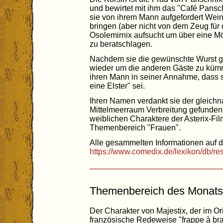
und bewirtet mit ihm das "Café Pansch
sie von ihrem Mann aufgefordert Wein
bringen (aber nicht von dem Zeug für
Osolemirnix aufsucht um über eine Mö
zu beratschlagen.
Nachdem sie die gewünschte Wurst geb
wieder um die anderen Gäste zu kümme
ihren Mann in seiner Annahme, dass 
eine Elster" sei.
Ihren Namen verdankt sie der gleichn
Mittelmeerraum Verbreitung gefunden 
weiblichen Charaktere der Asterix-Fil
Themenbereich "Frauen".
Alle gesammelten Informationen auf de
https://www.comedix.de/lexikon/db/r
Themenbereich des Monats:
Der Charakter von Majestix, der im Or
französische Redeweise "frappe à bras