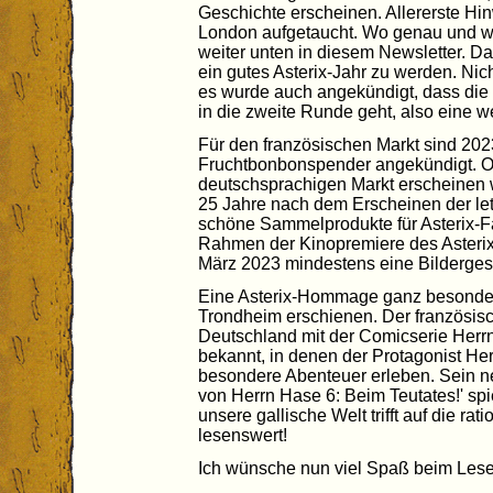
Geschichte erscheinen. Allererste Hi
London aufgetaucht. Wo genau und was
weiter unten in diesem Newsletter. 
ein gutes Asterix-Jahr zu werden. Nic
es wurde auch angekündigt, dass die 
in die zweite Runde geht, also eine we
Für den französischen Markt sind 20
Fruchtbonbonspender angekündigt. O
deutschsprachigen Markt erscheinen w
25 Jahre nach dem Erscheinen der l
schöne Sammelprodukte für Asterix-Fa
Rahmen der Kinopremiere des Asterix-F
März 2023 mindestens eine Bilderges
Eine Asterix-Hommage ganz besondere
Trondheim erschienen. Der französis
Deutschland mit der Comicserie Her
bekannt, in denen der Protagonist H
besondere Abenteuer erleben. Sein n
von Herrn Hase 6: Beim Teutates!' spi
unsere gallische Welt trifft auf die ra
lesenswert!
Ich wünsche nun viel Spaß beim Lese