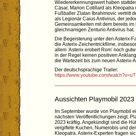
Wiedererkennungswert haben stattdes
Cäsar, Marion Cotillard als Kleopatra 
Fußballer Zlatan Ibrahimovic vertrit
als Legionär Caius Antivirus, der je
Gemeinsamkeiten mit dem bereits im 
gleichnamigen Zenturio Antivirus hat.
Die Begeisterung unter den Asterix-Fa
die Asterix-Zeichentrickfilme, insbeso
allem 'Asterix erobert Rom' noch gutwil
in der Regel keinen positiven Anklang
die Wartezeit bis zum neuen Asterix-
Der deutschsprachige Trailer:
https://www.youtube.com/watch?v=
Aussichten Playmobil 2023
Im September wurde von Playmobil ein 
nächsten Veröffentlichungen zeigt. Pl
2023 kräftig. Angekündigt sind die Hü
vergiftete Kuchen, Numerobis und de
Kleopatra. Asterix-Experten fragen si