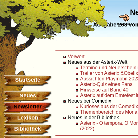
Ne
Ausgabe 268 vom
Newsletter
Vorwort
Neues aus der Asterix-Welt
Termine und Neuerschei
Trailer von Asterix &Obelix
Aussichten Playmobil 202
Startseite
Asterix-Quiz eines Fans
Hinweise auf Band 40
Neues
Asterix auf dem Erntefest i
Neues bei Comedix
Newsletter
Kurioses aus der Comedi
Themenbereich des Monats
Lexikon
Neues in der Bibliothek
Asterix - O tempora, O Mor
Bibliothek
(2022)