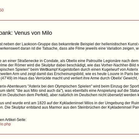
250
bank: Venus von Milo
st neben der Laokoon-Gruppe das bekannteste Beispiel der hellenistischen Kunst d
merkenswert daran ist die Tatsache, dass alle Filme jeweils eine Variation zeigen, w
atue an einer Straßenecke in Condate, als Obelix eine Patrouille Legionäre nach d
elme der Römer wird die Skulptur dabei beschädigt, wie das Vorher-Nachher-Bild re
ympischen Spielen" beim Wettkampf Kugelstoßen durch einen Kugelwurf von Asterix 
zweiten Arm und zeigt damit das Erscheinungsbild, wie es heute Louvre in Paris be
" (47'49) im Haus das Verrückte macht und verliert ihre Arme durch Obelix' Gewicht, d
rix-Abenteuers "Asterix bei den Olympischen Spielen" wird beim Einzug der Sportl
m steht: "die aus Milo sind auch da"), was ebenfalls eine Anspielung auf die Statu
t im Deutschen dem Perfekt), aber natürlich im Deutschen nicht übersetzt werden 
stus und wurde erst am 1820 auf der Kykladeninsel Milos in der Umgebung der Rui
. Die Skulptur entstand aus Marmor aus den Steinbrüchen der Kykladeninsel Paros
n Artikel-Seite:
ilo.php