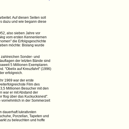
beitet. Auf diesen Seiten soll
es dazu und wie begann diese
52, also sieben Jahre vor
r Weg vom ersten Kennenlernen
hänomen" die Erfolgsgeschichte
 geben möchte: Bislang wurde
e zahlreichen Sonder- und
rtauflagen der letzten Bände sind
opaweit 5 Millionen Exemplaren.
d. "Obelix auf Kreuzfahrt" (1996)
er erfolgreich.
hr 1969 war der erste
eiterfolgreichste Film des
e 3,5 Millionen Besucher mit den
n war er mit Abstand der
ner flog über das Kuckucksnest".
ie vornehmlich in der Sommerzeit
n dauerhaft lukrativsten
sschuhe, Porzellan, Tapeten und
rkt zu beleuchten und hoffe