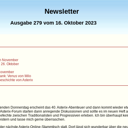
Newsletter
Ausgabe 279 vom 16. Oktober 2023
im November
m 26. Oktober
 November
ank: Venus von Milo
schichte von Asterix
mmenden Donnerstag erscheint das 40. Asterix-Abenteuer und dann kommt wieder e
m Asterix-Forum starten dann anregende Diskussionen und sollte es im neuen Heft
echte zwischen Traditionalisten und Progressiven erleben. Ich bin überhaupt ke
istern und lasse mich gerne überraschen.
r nächste Asterix-Online-Stammtisch statt. Dort lässt sich wunderbar über die ne