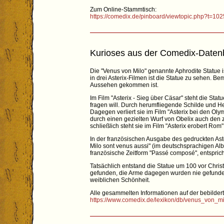
Zum Online-Stammtisch:
https://comedix.de/pinboard/viewtopic.php?t=10
Kurioses aus der Comedix-Daten
Die "Venus von Milo" genannte Aphrodite Statue i
in drei Asterix-Filmen ist die Statue zu sehen. Be
Aussehen gekommen ist.
Im Film "Asterix - Sieg über Cäsar" steht die St
fragen will. Durch herumfliegende Schilde und H
Dagegen verliert sie im Film "Asterix bei den Ol
durch einen gezielten Wurf von Obelix auch den 
schließlich steht sie im Film "Asterix erobert Rom
In der französischen Ausgabe des gedruckten Aste
Milo sont venus aussi" (im deutschsprachigen Albu
französische Zeitform "Passé composé", entsprich
Tatsächlich entstand die Statue um 100 vor Chri
gefunden, die Arme dagegen wurden nie gefunden
weiblichen Schönheit.
Alle gesammelten Informationen auf der bebilderte
https://www.comedix.de/lexikon/db/venus_von_m