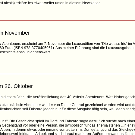
st nichts) erkläre ich etwas weiter unten in diesem Newsletter.
im November
x-Abenteuers erscheint am 7. November die Luxusedition von "Die weisse Iris" im 
 60 Euro (ISBN 978-3770405961). Aus meiner Erfahrung sind die Luxusausgaben m
eschichte absolut lohnenswert.
am 26. Oktober
s in diesem Jahr - die Veröffentlichung des 40. Asterix-Abenteuers. Was bisher gesc
s das nächste Abenteuer wieder von Didier Conrad gezeichnet werden wird und de
enberichten soll Fabcaro jedoch nur für diese Ausgabe tätig sein, weil der bisheri
Iris". Die Geschichte spielt im Dorf und Fabcaro sagte dazu: "Ich suchte nach eine
n Gegenstand vor oder eine Person, die symbolisch für das Thema stehen ... hier steh
ix-Alben, in denen etwas oder jemand von außen ins Dorf gelangt und das Gleichgewi
liebenswert-intrigante Art bekannt sind, darauf reagieren. Außerdem war das für mic