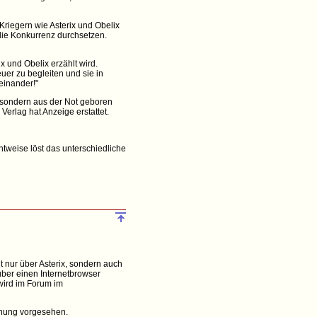
n Kriegern wie Asterix und Obelix
die Konkurrenz durchsetzen.
x und Obelix erzählt wird.
uer zu begleiten und sie in
einander!"
, sondern aus der Not geboren
erlag hat Anzeige erstattet.
htweise löst das unterschiedliche
t nur über Asterix, sondern auch
über einen Internetbrowser
wird im Forum im
anung vorgesehen.