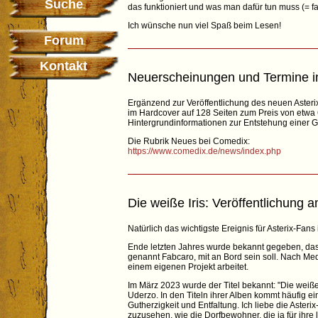
Suche
das funktioniert und was man dafür tun muss (= fa
Ich wünsche nun viel Spaß beim Lesen!
Forum
Kontakt
Neuerscheinungen und Termine 
Ergänzend zur Veröffentlichung des neuen Asteri
im Hardcover auf 128 Seiten zum Preis von etwa
Hintergrundinformationen zur Entstehung einer G
Die Rubrik Neues bei Comedix:
https://www.comedix.de/news/index.php
Die weiße Iris: Veröffentlichung 
Natürlich das wichtigste Ereignis für Asterix-Fan
Ende letzten Jahres wurde bekannt gegeben, das
genannt Fabcaro, mit an Bord sein soll. Nach Medi
einem eigenen Projekt arbeitet.
Im März 2023 wurde der Titel bekannt: "Die weiße 
Uderzo. In den Titeln ihrer Alben kommt häufig ei
Gutherzigkeit und Entfaltung. Ich liebe die Aster
zuzusehen, wie die Dorfbewohner, die ja für ihre 