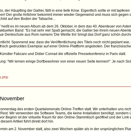
 der Häuptling der Gallier, fällt in eine tiefe Krise. Eigentlich sollte er mit tapfere
wegen! Der große Anführer bekommt immer wieder Gegenwind und muss sich gegen 
child auf den Boden der Tatsache...
d" heißt es im neuen Album ab dem 26. Oktober, in dem das 40. Abenteuer von Asteri
aktuellen Band: "Es hat sehr viel Spaß gemacht, die Gallier bei ihrem neuen Abente
ue Denkschule aus Rom namens 'Die Weiße Iris' bringt das Dorf ganz schön durch
licht. Spannend war, dass die Veröffentlichung des Titels noch nicht geplant war
isch gedrucktes Exemplar auf einer Online-Plattform angeboten. Der französische V
Künstler Fabcaro und Didier Conrad die offizielle Pressekonferenz in Paris statt.
ilung: "Wir lernen einige Dorfbewohner von einer neuen Seite kennen!". Je nach Sic
is.php
. November
Donnerstag des ersten Quartalsmonats Online-Treffen statt. Wir unterhalten uns nich
st. Wir verwenden die Software Teams, die keine Installation benötigt, sondern 
or Beginn ist der virtuelle Raum für den Online-Stammtisch geöffnet und der Link 
iesem Artikel führt direkt dort hin.
rmin am 2. November statt, also zwei Wochen später als in der ursprünglichen Pl