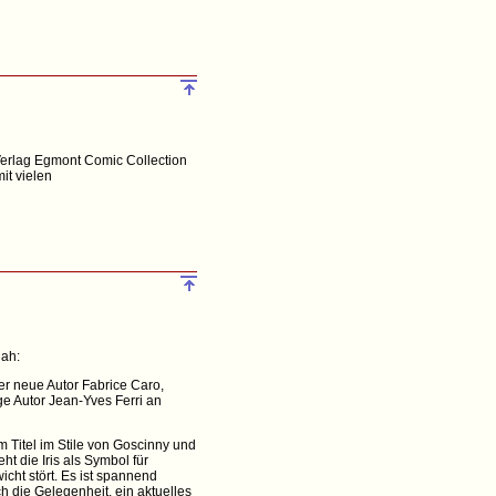
Verlag Egmont Comic Collection
it vielen
hah:
r neue Autor Fabrice Caro,
ge Autor Jean-Yves Ferri an
m Titel im Stile von Goscinny und
t die Iris als Symbol für
cht stört. Es ist spannend
h die Gelegenheit, ein aktuelles