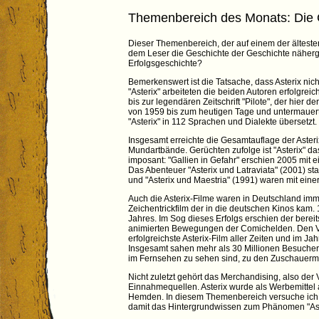
Themenbereich des Monats: Die G
Dieser Themenbereich, der auf einem der ältesten 
dem Leser die Geschichte der Geschichte näherg
Erfolgsgeschichte?
Bemerkenswert ist die Tatsache, dass Asterix ni
"Asterix" arbeiteten die beiden Autoren erfolgr
bis zur legendären Zeitschrift "Pilote", der hier
von 1959 bis zum heutigen Tage und untermauert d
"Asterix" in 112 Sprachen und Dialekte übersetzt.
Insgesamt erreichte die Gesamtauflage der Aster
Mundartbände. Gerüchten zufolge ist "Asterix" das
imposant: "Gallien in Gefahr" erschien 2005 mit e
Das Abenteuer "Asterix und Latraviata" (2001) sta
und "Asterix und Maestria" (1991) waren mit einer
Auch die Asterix-Filme waren in Deutschland imm
Zeichentrickfilm der in die deutschen Kinos kam.
Jahres. Im Sog dieses Erfolgs erschien der bereit
animierten Bewegungen der Comichelden. Den Vog
erfolgreichste Asterix-Film aller Zeiten und im Ja
Insgesamt sahen mehr als 30 Millionen Besucher d
im Fernsehen zu sehen sind, zu den Zuschauer
Nicht zuletzt gehört das Merchandising, also der 
Einnahmequellen. Asterix wurde als Werbemittel 
Hemden. In diesem Themenbereich versuche ich 
damit das Hintergrundwissen zum Phänomen "Aste