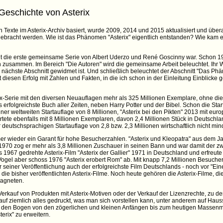
eschichte von Asterix
Texte im Asterix-Archiv basiert, wurde 2009, 2014 und 2015 aktualisiert und überar
ebracht werden. Wie ist das Phänomen "Asterix" eigentlich entstanden? Wie kam 
cht die erste gemeinsame Serie von Albert Uderzo und René Goscinny war. Schon 19
eich zusammen. Im Bereich "Die Autoren" wird die gemeinsame Arbeit beleuchtet. Ih
 der nächste Abschnitt gewidmet ist. Und schließlich beleuchtet der Abschnitt "Das P
iesen Erfolg mit Zahlen und Fakten, in die ich schon in der Einleitung Einblicke
ix-Serie mit den diversen Neuauflagen mehr als 325 Millionen Exemplare, ohne di
 erfolgreichste Buch aller Zeiten, neben Harry Potter und der Bibel. Schon die Sta
iner weltweiten Startauflage von 8 Millionen, "Asterix bei den Pikten" 2013 mit eur
rtete ebenfalls mit 8 Millionen Exemplaren, davon 2,4 Millionen Stück in Deutschlan
 deutschsprachigen Startauflage von 2,8 bzw. 2,3 Millionen wirtschaftlich nicht mind
er wieder ein Garant für hohe Besucherzahlen. "Asterix und Kleopatra" aus dem Ja
 1970 zog er mehr als 3,8 Millionen Zuschauer in seinen Bann und war damit der zw
s 1967 gedrehte Asterix-Film "Asterix der Gallier" 1971 in Deutschland und erfreut
el aber schoss 1976 "Asterix erobert Rom" ab. Mit knapp 7,2 Millionen Besucher
hr seiner Veröffentlichung auch der erfolgreichste Film Deutschlands - noch vor "Ei
ie bisher veröffentlichten Asterix-Filme. Noch heute gehören die Asterix-Filme, d
magneten.
Verkauf von Produkten mit Asterix-Motiven oder der Verkauf der Lizenzrechte, zu de
auf ziemlich alles gedruckt, was man sich vorstellen kann, unter anderem auf Hau
den Bogen von den zögerlichen und kleinen Anfängen bis zum heutigen Massenma
rix" zu erweitern.