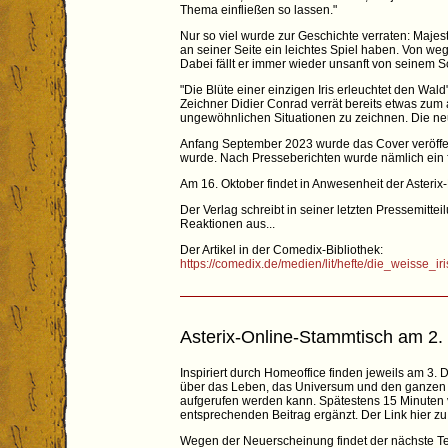
Thema einfließen so lassen."
Nur so viel wurde zur Geschichte verraten: Majestix,
an seiner Seite ein leichtes Spiel haben. Von 
Dabei fällt er immer wieder unsanft von seinem S
"Die Blüte einer einzigen Iris erleuchtet den Wal
Zeichner Didier Conrad verrät bereits etwas zum 
ungewöhnlichen Situationen zu zeichnen. Die ne
Anfang September 2023 wurde das Cover veröffent
wurde. Nach Presseberichten wurde nämlich ein fr
Am 16. Oktober findet in Anwesenheit der Asterix-
Der Verlag schreibt in seiner letzten Pressemitte
Reaktionen aus...
Der Artikel in der Comedix-Bibliothek:
https://comedix.de/medien/lit/hefte/die_weisse_ir
Asterix-Online-Stammtisch am 2
Inspiriert durch Homeoffice finden jeweils am 3. 
über das Leben, das Universum und den ganzen Re
aufgerufen werden kann. Spätestens 15 Minuten v
entsprechenden Beitrag ergänzt. Der Link hier zu d
Wegen der Neuerscheinung findet der nächste Te