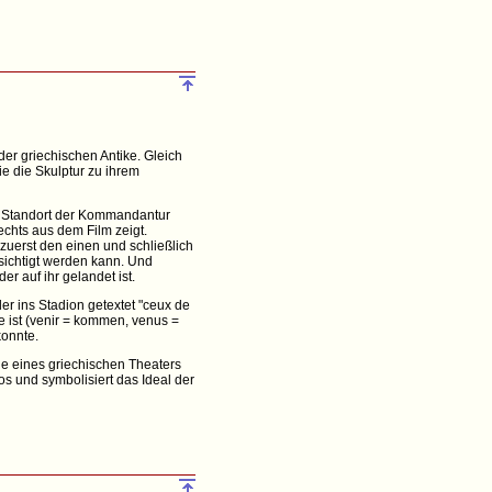
er griechischen Antike. Gleich
ie die Skulptur zu ihrem
em Standort der Kommandantur
chts aus dem Film zeigt.
zuerst den einen und schließlich
sichtigt werden kann. Und
er auf ihr gelandet ist.
er ins Stadion getextet "ceux de
e ist (venir = kommen, venus =
konnte.
ne eines griechischen Theaters
 und symbolisiert das Ideal der