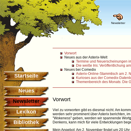
Newsletter
Vorwort
Neues aus der Asterix-Welt
Termine und Neuerscheinungen 
Die weiße Iris: Veröffentlichung a
Neues bei Comedix
Asterix-Online-Stammtisch am 2.
Startseite
Kurioses aus der Comedix-Datenb
Themenbereich des Monats: Die Ge
Neues
Vorwort
Newsletter
Viel zu vorworten gibt es diesmal nicht. Am ko
Lexikon
werden sehr prominent über Asterix berichten, i
"Wokeness" geben, werden wir spannende Wortgef
Bibliothek
Denkens, kann mich für viele Entwicklungen bege
Mein Angebot: Am 2. November findet um 20 Uhr de