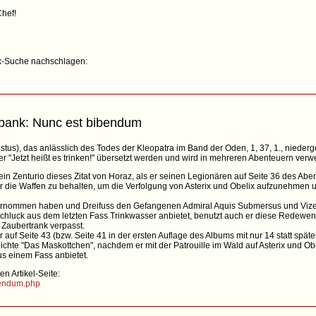
Chef!
ix-Suche nachschlagen:
bank: Nunc est bibendum
istus), das anlässlich des Todes der Kleopatra im Band der Oden, 1, 37, 1., niederg
 "Jetzt heißt es trinken!" übersetzt werden und wird in mehreren Abenteuern verw
in Zenturio dieses Zitat von Horaz, als er seinen Legionären auf Seite 36 des Aben
er die Waffen zu behalten, um die Verfolgung von Asterix und Obelix aufzunehmen 
rnommen haben und Dreifuss den Gefangenen Admiral Aquis Submersus und Vizea
 Schluck aus dem letzten Fass Trinkwasser anbietet, benutzt auch er diese Redewen
 Zaubertrank verpasst.
auf Seite 43 (bzw. Seite 41 in der ersten Auflage des Albums mit nur 14 statt späte
chte "Das Maskottchen", nachdem er mit der Patrouille im Wald auf Asterix und Obeli
s einem Fass anbietet.
n Artikel-Seite:
bendum.php