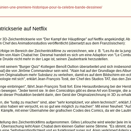
krainien-une-premiere-historique-pour-la-celebre-bande-dessinee/
ickserie auf Netflix
r 3D-Zeichentrickserie von "Der Kampf der Häuptlinge" auf Netflix angekündigt. Ab 3
em Chef des Animationsstudios veröffentlicht (übersetzt aus dem Französischen):
folge im Bereich der Zeichentrickfilme zu verzeichnen, wie z. B. "Les As de la ju
kfilm von Alain Chabat her. Diesmal handelt es sich um eine Adaption von "Le Comb
Druide nicht mehr in der Lage ist, seinen Zaubertrank herzustellen.
e mit seinem "Burger Quiz"-Kollegen Benoît Oullion überarbeitet und sich insbeso
nal] die von Jérôme Commandeur sein wird. "Alain hat auf der Grundlage des Album
em Originalalbum mehr Substanz zu verleihen, damit es auf dem Bildschirm ein ec
logie mit sich", erklärt Jean-François Tosti, der Chef des Studios TAT, das den Zeich
ge einbringen", fährt Jean-François Tosti fort. Eine Herausforderung bei der Herste
u bewegen. "Jeder kennt sie. In den Comicstrips gibt es diese Art von Energie, die a
i dieser Produktion besteht darin, den Geist der Originalzeichnung in 3D zu erhalt
die "lustig zu machen" sind, aber "sehr kompliziert, vor allem technisch", erklärt 
 also haben wir versucht, es so gut wie möglich zu machen". Mit einer Neuheit: "A
d Kämpfe, mit einer Übernahme der grafischen Codes des Comics, da wir die Lau
ellung des Zeichentrickfilms aufgenommen. Gilles Lellouche wird wieder [wie im let
ls Überraschung leiht Alain Chabat dem kleinen Gallier seine Stimme. "Es stimmt, da
ine Selbstverständlichkeit und es funktioniert super gut. Alain verkörpert Asterix