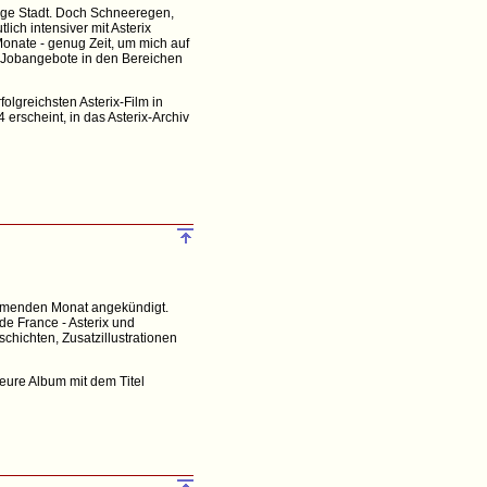
tige Stadt. Doch Schneeregen,
ich intensiver mit Asterix
Monate - genug Zeit, um mich auf
de Jobangebote in den Bereichen
folgreichsten Asterix-Film in
erscheint, in das Asterix-Archiv
ommenden Monat angekündigt.
de France - Asterix und
chichten, Zusatzillustrationen
eure Album mit dem Titel