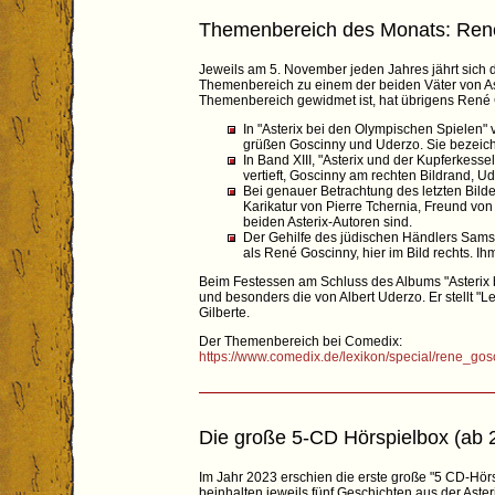
Themenbereich des Monats: Ren
Jeweils am 5. November jeden Jahres jährt sich 
Themenbereich zu einem der beiden Väter von Aste
Themenbereich gewidmet ist, hat übrigens René Gos
In "Asterix bei den Olympischen Spielen" 
grüßen Goscinny und Uderzo. Sie bezeichn
In Band XIII, "Asterix und der Kupferkess
vertieft, Goscinny am rechten Bildrand, Ude
Bei genauer Betrachtung des letzten Bild
Karikatur von Pierre Tchernia, Freund von
beiden Asterix-Autoren sind.
Der Gehilfe des jüdischen Händlers Samso
als René Goscinny, hier im Bild rechts. 
Beim Festessen am Schluss des Albums "Asterix b
und besonders die von Albert Uderzo. Er stellt
Gilberte.
Der Themenbereich bei Comedix:
https://www.comedix.de/lexikon/special/rene_gos
Die große 5-CD Hörspielbox (ab 
Im Jahr 2023 erschien die erste große "5 CD-Hör
beinhalten jeweils fünf Geschichten aus der Aster