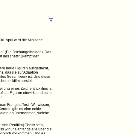
0. April wird die Miniserie
ngle" (Die Dschungelhelden). Das
at des chefs" (Kampf der
ndere neue Figuren ausgedacht,
s, das sie zur Adaption
htes Gesamtwerk ist. Und diese
entrickfilm herstellt.
llung eines Zeichentrickfilms ist
uf die Figuren einwirkt und echte
en.
Jean François Tosti. Wir wissen,
ußerdem gibt es eine echte
tmalereien übernehmen, welche
zten Realfilm] Obelix sein,
ss wir uns anfangs alle über die
 wirklich vollkommen. Und es