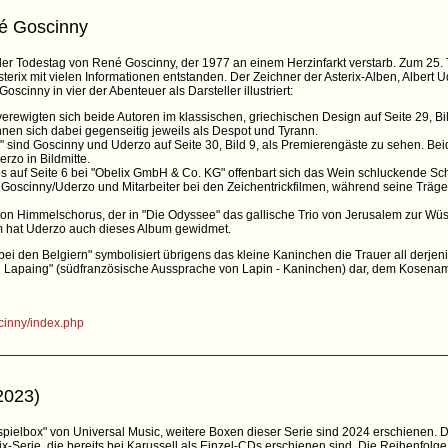
é Goscinny
der Todestag von René Goscinny, der 1977 an einem Herzinfarkt verstarb. Zum 25. T
rix mit vielen Informationen entstanden. Der Zeichner der Asterix-Alben, Albert 
cinny in vier der Abenteuer als Darsteller illustriert:
verewigten sich beide Autoren im klassischen, griechischen Design auf Seite 29, B
en sich dabei gegenseitig jeweils als Despot und Tyrann.
el" sind Goscinny und Uderzo auf Seite 30, Bild 9, als Premierengäste zu sehen. B
rzo in Bildmitte.
es auf Seite 6 bei "Obelix GmbH & Co. KG" offenbart sich das Wein schluckende Sc
 Goscinny/Uderzo und Mitarbeiter bei den Zeichentrickfilmen, während seine Träge
n Himmelschorus, der in "Die Odyssee" das gallische Trio von Jerusalem zur Wüst
Ihm hat Uderzo auch dieses Album gewidmet.
ei den Belgiern" symbolisiert übrigens das kleine Kaninchen die Trauer all derje
 "Le Lapaing" (südfranzösische Aussprache von Lapin - Kaninchen) dar, dem Kose
cinny/index.php
2023)
spielbox" von Universal Music, weitere Boxen dieser Serie sind 2024 erschienen.
ix-Serie, die bereits bei Karussell als Einzel-CDs erschienen sind. Die Reihenfolge