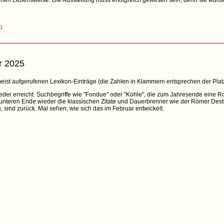
en Lebensweise. Die Ausstellung muss erfolgreich gewesen sein, denn sie wurde
p
r 2025
0 meist aufgerufenen Lexikon-Einträge (die Zahlen in Klammern entsprechen der Pla
der erreicht. Suchbegriffe wie "Fondue" oder "Kohle", die zum Jahresende eine Rol
nteren Ende wieder die klassischen Zitate und Dauerbrenner wie der Römer Destr
, sind zurück. Mal sehen, wie sich das im Februar entwickelt.