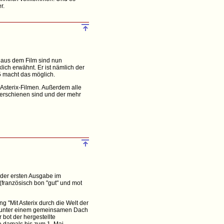
r.
e aus dem Film sind nun
ich erwähnt. Er ist nämlich der
5 macht das möglich.
 Asterix-Filmen. Außerdem alle
 erschienen sind und der mehr
 der ersten Ausgabe im
(französisch bon "gut" und mot
 "Mit Asterix durch die Welt der
e unter einem gemeinsamen Dach
bot der hergestellte