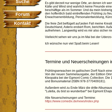
Suche
Es gibt derzeit nur wenige Orte, an denen ich we
Kälte und Wind sind wahrlich keine Freunde eines
beschäftige als im Sommer. Und da mein bisherige
Forum
den hoffentlich bald eintreffenden Frühling zu f
Erwachsenenbildung, Personalentwicklung, Künstli
Kontakt
Die freie Zeit beflügelt auf jeden Fall meine Krea
Deutschland, Asterix erobert Rom, berichten. Auß
aufnehmen. Langweilig wird es mir also sicher ni
Vielleicht sehen wir uns ja im Mai bei der Uderzo-
Ich wünsche nun viel Spaß beim Lesen!
Termine und Neuerscheinungen 
Frühlingserwachen im gallischen Dorf! Nach ei
Von der neuen Sammelausgabe, der Edition Omnibu
Kleopatra bei der Egmont Comic Collection. Die 1
und Bonusmaterial (ISBN 978-3770409181).
Außerdem wird zu Ende März die dritte Albumausg
"Lutetia, du bist so wunderbar!" bei Egmont Ehapa
Alle Neuerscheinungen und Termine:
https://www.comedix.de/news/index.php