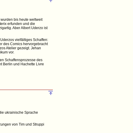
r wurden bis heute weltweit
erix erfunden und die
gartig. Aber Albert Uderzo ist
Uderzos vielfältiges Schaffen:
ter des Comics hervorgebracht
os Atelier gezeigt. Jehan
ikum vor.
ären Schaffensprozesse des
t Berlin und Hachette Livre
 die ukrainische Sprache
setzungen von Tim und Struppi