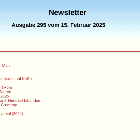
Newsletter
Ausgabe 295 vom 15. Februar 2025
m März
ckserie auf Netflix
bert Rom
 Jahren
r 2025
ank: Nunc est bibendum
 Goscinny
versal (2024)