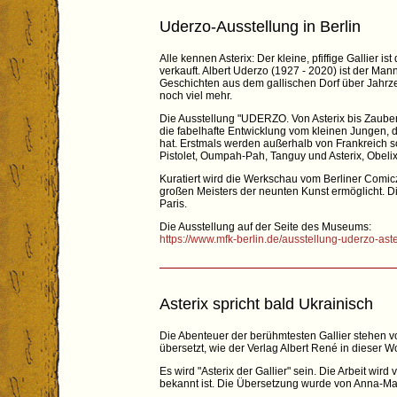
Uderzo-Ausstellung in Berlin
Alle kennen Asterix: Der kleine, pfiffige Gallier
verkauft. Albert Uderzo (1927 - 2020) ist der M
Geschichten aus dem gallischen Dorf über Jahrzeh
noch viel mehr.
Die Ausstellung "UDERZO. Von Asterix bis Zaubert
die fabelhafte Entwicklung vom kleinen Jungen, 
hat. Erstmals werden außerhalb von Frankreich s
Pistolet, Oumpah-Pah, Tanguy und Asterix, Obeli
Kuratiert wird die Werkschau vom Berliner Comic
großen Meisters der neunten Kunst ermöglicht. Di
Paris.
Die Ausstellung auf der Seite des Museums:
https://www.mfk-berlin.de/ausstellung-uderzo-aste
Asterix spricht bald Ukrainisch
Die Abenteuer der berühmtesten Gallier stehen vo
übersetzt, wie der Verlag Albert René in dieser 
Es wird "Asterix der Gallier" sein. Die Arbeit wir
bekannt ist. Die Übersetzung wurde von Anna-Mar