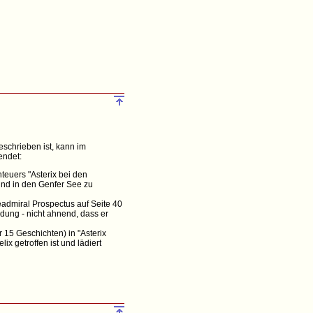
eschrieben ist, kann im
endet:
teuers "Asterix bei den
und in den Genfer See zu
dmiral Prospectus auf Seite 40
dung - nicht ahnend, dass er
r 15 Geschichten) in "Asterix
x getroffen ist und lädiert