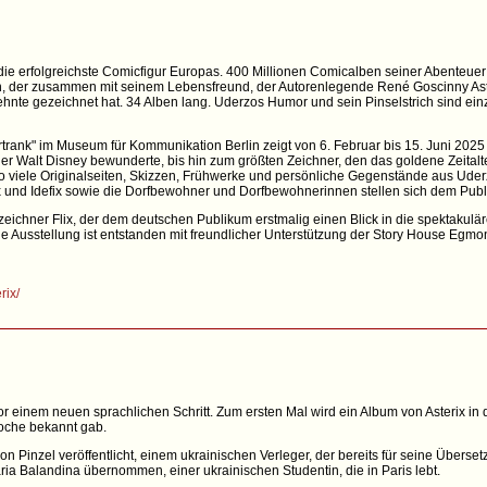
 ist die erfolgreichste Comicfigur Europas. 400 Millionen Comicalben seiner Abenteue
ann, der zusammen mit seinem Lebensfreund, der Autorenlegende René Goscinny Ast
nte gezeichnet hat. 34 Alben lang. Uderzos Humor und sein Pinselstrich sind einzi
rank" im Museum für Kommunikation Berlin zeigt von 6. Februar bis 15. Juni 2025 
der Walt Disney bewunderte, bis hin zum größten Zeichner, den das goldene Zeital
o viele Originalseiten, Skizzen, Frühwerke und persönliche Gegenstände aus Uderz
x und Idefix sowie die Dorfbewohner und Dorfbewohnerinnen stellen sich dem Publ
zeichner Flix, der dem deutschen Publikum erstmalig einen Blick in die spektakul
e Ausstellung ist entstanden mit freundlicher Unterstützung der Story House Egmon
rix/
r einem neuen sprachlichen Schritt. Zum ersten Mal wird ein Album von Asterix in
Woche bekannt gab.
d von Pinzel veröffentlicht, einem ukrainischen Verleger, der bereits für seine Über
ia Balandina übernommen, einer ukrainischen Studentin, die in Paris lebt.