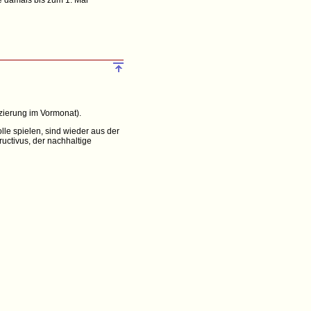
 damals bis zum 1. Mai
tzierung im Vormonat).
le spielen, sind wieder aus der
uctivus, der nachhaltige