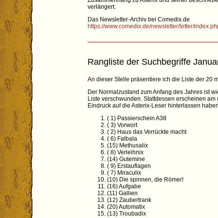
Zusammenhang zu Asterix und seiner beschrieben
verlängert.
Das Newsletter-Archiv bei Comedix.de
https://www.comedix.de/newsletter/letter/index.ph
Rangliste der Suchbegriffe Janua
An dieser Stelle präsentiere ich die Liste der 2
Der Normalzustand zum Anfang des Jahres ist wie
Liste verschwunden. Stattdessen erscheinen am u
Eindruck auf die Asterix-Leser hinterlassen haben
( 1) Passierschein A38
( 3) Vorwort
( 2) Haus das Verrückte macht
( 6) Falbala
(15) Methusalix
( 8) Verleihnix
(14) Gutemine
( 9) Erstauflagen
( 7) Miraculix
(10) Die spinnen, die Römer!
(16) Aufgabe
(11) Gallien
(12) Zaubertrank
(20) Automatix
(13) Troubadix