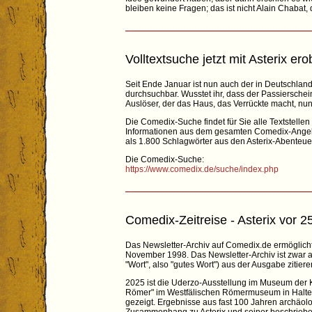
bleiben keine Fragen; das ist nicht Alain Chabat, d
Volltextsuche jetzt mit Asterix er
Seit Ende Januar ist nun auch der in Deutschland 
durchsuchbar. Wusstet ihr, dass der Passierschei
Auslöser, der das Haus, das Verrückte macht, n
Die Comedix-Suche findet für Sie alle Textstelle
Informationen aus dem gesamten Comedix-Angebot
als 1.800 Schlagwörter aus den Asterix-Abenteue
Die Comedix-Suche:
https://www.comedix.de/suche/index.php
Comedix-Zeitreise - Asterix vor 2
Das Newsletter-Archiv auf Comedix.de ermöglicht
November 1998. Das Newsletter-Archiv ist zwar a
"Wort", also "gutes Wort") aus der Ausgabe zitiere
2025 ist die Uderzo-Ausstellung im Museum der Ko
Römer" im Westfälischen Römermuseum in Halter
gezeigt. Ergebnisse aus fast 100 Jahren archäolo