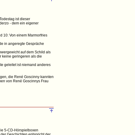
odestag ist dieser
Uderzo - dem ein eigener
ild 10: Von einem Marmorfries
eide in angeregte Gespräche
hwergewicht auf dem Schild als
r keine geringeren als die
e geleitet ist niemand anderes
nigen, die René Goscinny kannten
namen von René Goscinnys Frau
 Die 5-CD-Hörspielboxen
 der Geschichten entspricht der