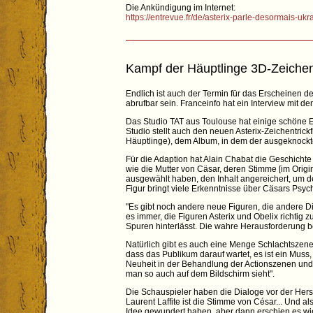
Die Ankündigung im Internet:
https://entrevue.fr/de/asterix-parle-desormais-u
Kampf der Häuptlinge 3D-Zeichentr
Endlich ist auch der Termin für das Erscheinen de
abrufbar sein. Franceinfo hat ein Interview mit d
Das Studio TAT aus Toulouse hat einige schöne Er
Studio stellt auch den neuen Asterix-Zeichentric
Häuptlinge), dem Album, in dem der ausgeknockte 
Für die Adaption hat Alain Chabat die Geschicht
wie die Mutter von Cäsar, deren Stimme [im Origi
ausgewählt haben, den Inhalt angereichert, um d
Figur bringt viele Erkenntnisse über Cäsars Psycho
"Es gibt noch andere neue Figuren, die andere Din
es immer, die Figuren Asterix und Obelix richtig z
Spuren hinterlässt. Die wahre Herausforderung be
Natürlich gibt es auch eine Menge Schlachtszenen, 
dass das Publikum darauf wartet, es ist ein Muss,
Neuheit in der Behandlung der Actionszenen un
man so auch auf dem Bildschirm sieht".
Die Schauspieler haben die Dialoge vor der Herst
Laurent Laffite ist die Stimme von César... Und a
Idee gewundert haben, aber dann erschien es wie e