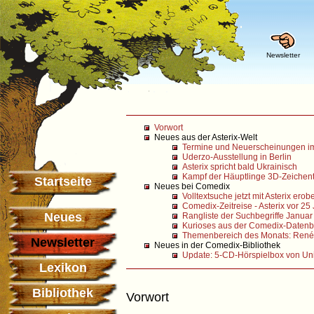
Newsletter
Vorwort
Neues aus der Asterix-Welt
Termine und Neuerscheinungen i
Uderzo-Ausstellung in Berlin
Asterix spricht bald Ukrainisch
Kampf der Häuptlinge 3D-Zeichentri
Startseite
Neues bei Comedix
Volltextsuche jetzt mit Asterix ero
Comedix-Zeitreise - Asterix vor 25
Neues
Rangliste der Suchbegriffe Janua
Kurioses aus der Comedix-Datenb
Themenbereich des Monats: René
Newsletter
Neues in der Comedix-Bibliothek
Update: 5-CD-Hörspielbox von Uni
Lexikon
Bibliothek
Vorwort