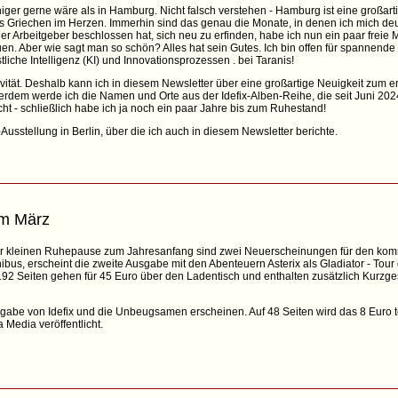
niger gerne wäre als in Hamburg. Nicht falsch verstehen - Hamburg ist eine großar
 Griechen im Herzen. Immerhin sind das genau die Monate, in denen ich mich deutl
r Arbeitgeber beschlossen hat, sich neu zu erfinden, habe ich nun ein paar freie 
reuen. Aber wie sagt man so schön? Alles hat sein Gutes. Ich bin offen für spannen
che Intelligenz (KI) und Innovationsprozessen . bei Taranis!
tivität. Deshalb kann ich in diesem Newsletter über eine großartige Neuigkeit zum er
erdem werde ich die Namen und Orte aus der Idefix-Alben-Reihe, die seit Juni 2024 
cht - schließlich habe ich ja noch ein paar Jahre bis zum Ruhestand!
Ausstellung in Berlin, über die ich auch in diesem Newsletter berichte.
im März
ner kleinen Ruhepause zum Jahresanfang sind zwei Neuerscheinungen für den k
s, erscheint die zweite Ausgabe mit den Abenteuern Asterix als Gladiator - Tour 
92 Seiten gehen für 45 Euro über den Ladentisch und enthalten zusätzlich Kurzges
abe von Idefix und die Unbeugsamen erscheinen. Auf 48 Seiten wird das 8 Euro t
 Media veröffentlicht.