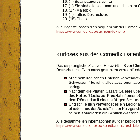
(--) Beati pauperes spiritu
(--) Sie sind alle so dumm und ich bin ihr 
(17) Majestix
(--) Tullius Destructivus
(18) Obelix
Alle Begriffe lassen sich bequem mit der Comed
https://www.comedix.de/suche/index.php
Kurioses aus der Comedix-Daten
Das ursprüngliche Zitat von Horaz (65 - 8 vor Chr
Deutschen mit "Nun muss getrunken werden!" oder
Mit einem ironischen Unterton verwendet e
Schweizern" befiehlt, alles abzulegen ab
springen.
Nachdem die Piraten Cäsars Galeere übe
des Heftes "Obelix auf Kreuzfahrt" einen
dem Römer damit einen kräftigen Schluck
Und schließlich verwendet es ein Legionär 
plaudert aus der Schule" in der Kurzgeschi
seinen Kameraden ein Schluck Wasser au
Alle gesammelten Informationen auf der bebilderte
https://www.comedix.de/lexikon/db/nunc_est_bi