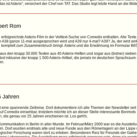
as ist Asterix", versichert der Chef von TAT. Das Studio legt letzte Hand an die Bilde
obert Rom
erfolgreichste Asterix-Film in der Volltext-Suche von Comedix enthalten. Alle Text
n A38 ganze 11-mal ausgesprochen wird und A39 nur 4-mal? A39? Ja, der wird wirkl
un komplett zum Zusammenbruch bringt. Asterix und die Erwähnung im Formular B6
n aus den knapp 30.000 Texten aus 40 Asterix-Heften und sogar aus (bisher) sieben
 inklusive der knapp 1.500 Asterix-Artikel, die jemals im deutschen Sprachraum
rn.
5 Jahren
 eine spannende Zeitreise. Dort dokumentiere ich alle Themen der Newsletter seit
uf Comedix einsehbar, trotzdem möchte ich an dieser Stelle interessante Bonmots 
n, die genau vor 25 Jahren erschienen ist. Los geht's.
mmunikation in Berlin in aller Munde. Im Februar/März 2000 war es die Ausstellung
n. Dort wurden erstmals alte und neue Funde aus den Römerlagern an der Lipp
gischer Forschung waren dort zu erleben. Besonderen Reiz für Freunde der Gallier 