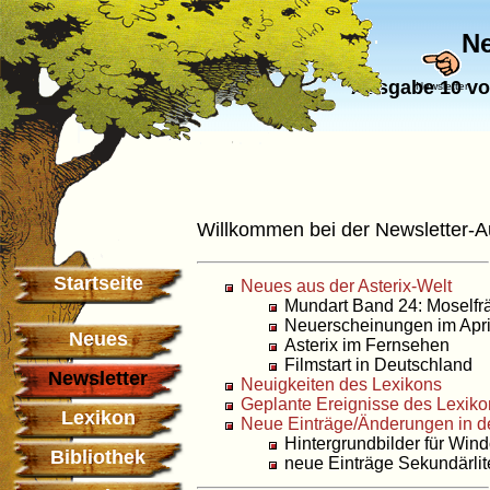
Ne
Ausgabe 10 vo
Newsletter
Willkommen bei der Newsletter-
Startseite
Neues aus der Asterix-Welt
Mundart Band 24: Moselfr
Neuerscheinungen im Apri
Neues
Asterix im Fernsehen
Filmstart in Deutschland
Newsletter
Neuigkeiten des Lexikons
Geplante Ereignisse des Lexiko
Lexikon
Neue Einträge/Änderungen in d
Hintergrundbilder für Win
Bibliothek
neue Einträge Sekundärlit