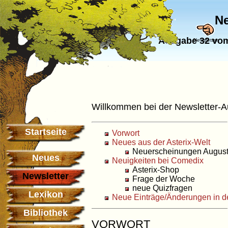
Ne
Ausgabe 32 vom
Newsletter
Willkommen bei der Newsletter-
Startseite
Vorwort
Neues aus der Asterix-Welt
Neuerscheinungen Augus
Neues
Neuigkeiten bei Comedix
Asterix-Shop
Newsletter
Frage der Woche
neue Quizfragen
Lexikon
Neue Einträge/Änderungen in d
Bibliothek
VORWORT