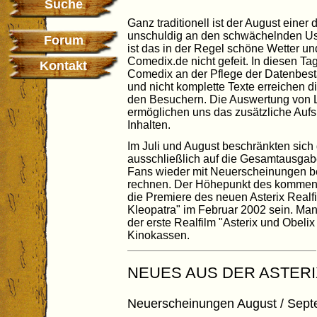
Suche
Ganz traditionell ist der August einer
unschuldig an den schwächelnden U
Forum
ist das in der Regel schöne Wetter und
Comedix.de nicht gefeit. In diesen Ta
Kontakt
Comedix an der Pflege der Datenbestä
und nicht komplette Texte erreichen 
den Besuchern. Die Auswertung von 
ermöglichen uns das zusätzliche Auf
Inhalten.
Im Juli und August beschränkten sic
ausschließlich auf die Gesamtausgabe
Fans wieder mit Neuerscheinungen b
rechnen. Der Höhepunkt des kommende
die Premiere des neuen Asterix Realfil
Kleopatra" im Februar 2002 sein. Man 
der erste Realfilm "Asterix und Obeli
Kinokassen.
NEUES AUS DER ASTERI
Neuerscheinungen August / Sep