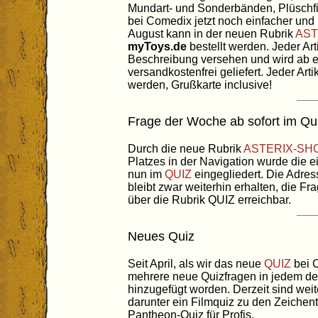
Mundart- und Sonderbänden, Plüschfi
bei Comedix jetzt noch einfacher und 
August kann in der neuen Rubrik
AST
myToys.de
bestellt werden. Jeder Arti
Beschreibung versehen und wird ab 
versandkostenfrei geliefert. Jeder Ar
werden, Grußkarte inclusive!
Frage der Woche ab sofort im Qu
Durch die neue Rubrik
ASTERIX-SH
Platzes in der Navigation wurde die 
nun im
QUIZ
eingegliedert. Die Adre
bleibt zwar weiterhin erhalten, die Fr
über die Rubrik QUIZ erreichbar.
Neues Quiz
Seit April, als wir das neue
QUIZ
bei C
mehrere neue Quizfragen in jedem der
hinzugefügt worden. Derzeit sind weit
darunter ein Filmquiz zu den Zeichent
Pantheon-Quiz für Profis.