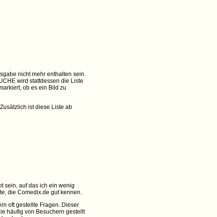
usgabe nicht mehr enthalten sein.
SUCHE wird stattdessen die Liste
markiert, ob es ein Bild zu
sätzlich ist diese Liste ab
 sein, auf das ich ein wenig
nte, die Comedix.de gut kennen.
n oft gestellte Fragen. Dieser
ie häufig von Besuchern gestellt