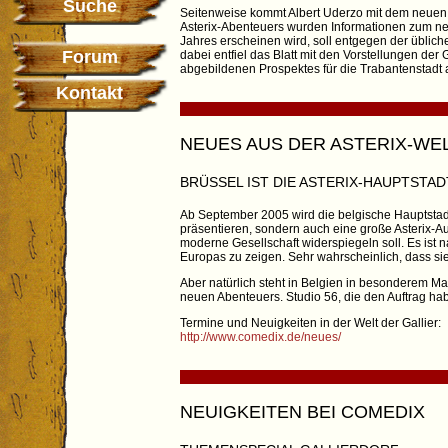
Suche
Seitenweise kommt Albert Uderzo mit dem neuen A
Asterix-Abenteuers wurden Informationen zum neu
Jahres erscheinen wird, soll entgegen der üblich
Forum
dabei entfiel das Blatt mit den Vorstellungen de
abgebildenen Prospektes für die Trabantenstadt a
Kontakt
NEUES AUS DER ASTERIX-WE
BRÜSSEL IST DIE ASTERIX-HAUPTSTAD
Ab September 2005 wird die belgische Hauptstadt 
präsentieren, sondern auch eine große Asterix-A
moderne Gesellschaft widerspiegeln soll. Es ist 
Europas zu zeigen. Sehr wahrscheinlich, dass s
Aber natürlich steht in Belgien in besonderem Ma
neuen Abenteuers. Studio 56, die den Auftrag ha
Termine und Neuigkeiten in der Welt der Gallier:
http://www.comedix.de/neues/
NEUIGKEITEN BEI COMEDIX