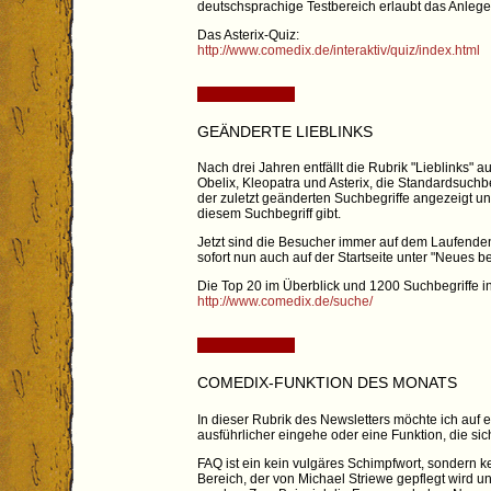
deutschsprachige Testbereich erlaubt das Anlege
Das Asterix-Quiz:
http://www.comedix.de/interaktiv/quiz/index.html
GEÄNDERTE LIEBLINKS
Nach drei Jahren entfällt die Rubrik "Lieblinks" 
Obelix, Kleopatra und Asterix, die Standardsuchb
der zuletzt geänderten Suchbegriffe angezeigt und i
diesem Suchbegriff gibt.
Jetzt sind die Besucher immer auf dem Laufenden,
sofort nun auch auf der Startseite unter "Neues 
Die Top 20 im Überblick und 1200 Suchbegriffe i
http://www.comedix.de/suche/
COMEDIX-FUNKTION DES MONATS
In dieser Rubrik des Newsletters möchte ich auf
ausführlicher eingehe oder eine Funktion, die s
FAQ ist ein kein vulgäres Schimpfwort, sondern k
Bereich, der von Michael Striewe gepflegt wird u