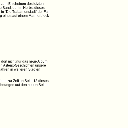
n zum Erscheinen des letzten
e Band, der im Herbst dieses
in "Die Trabantenstadt" der Fall,
ung eines auf einem Marmorblock
 dort nicht nur das neue Album
en Asterix-Geschichten unsere
jahren in weiteren Städten
ben zur Zeit an Seite 18 dieses
ichnungen auf den neuen Seiten.