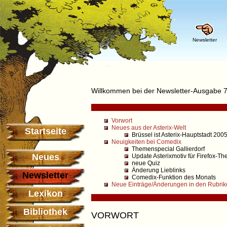
Newsletter
Willkommen bei der Newsletter-Ausgabe 
Vorwort
Neues aus der Asterix-Welt
Startseite
Brüssel ist Asterix-Hauptstadt 200
Neuigkeiten bei Comedix
Themenspecial Gallierdorf
Neues
Update Asterixmotiv für Firefox-T
neue Quiz
Änderung Lieblinks
Newsletter
Comedix-Funktion des Monats
Neue Einträge/Änderungen in den Rubrik
Lexikon
Bibliothek
VORWORT