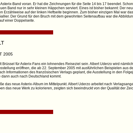
sterix-Band voran. Er hat die Zeichnungen für die Seite 14 bis 17 beendet. Scho
en Band nur in sehr kleinen Häppchen serviert. Eines ist bisher bekannt: Der neu
en Erzählweise auf der linken Heftseite beginnen. Zum bisher einzigen Mal war das 
r Gallier. Der Grund für den Bruch mit dem gewohnten Seitenaufbau war die Abbild
uf einer Doppelseite.
LT
T 2005
Brüssel für Asterix-Fans ein lohnendes Reiseziel sein. Albert Uderzo wird nämlich
usstellung eröffnen, die ab 22. September 2005 mit ausführlichen Beispielen aus d
nach Informationen des französischen Verlags geplant, die Ausstellung in den Folge
ie dann auch nach Deutschland kommt.
ße das neue Asterix-Album im Mittelpunkt. Albert Uderzo arbeitet nach Verlagsanga
ben das neue Werk zu kolorieren, zeigten sich beeindruckt von der Qualität der Ze