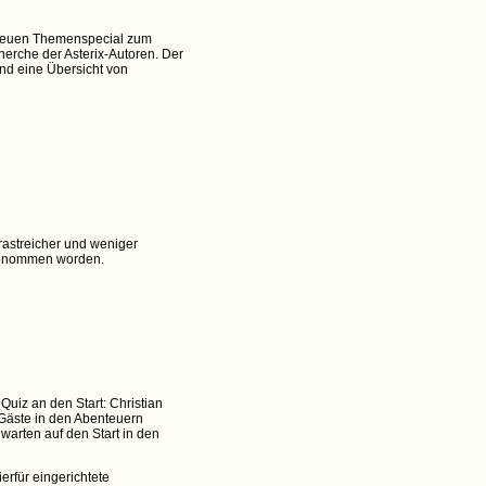
m neuen Themenspecial zum
herche der Asterix-Autoren. Der
nd eine Übersicht von
trastreicher und weniger
rgenommen worden.
iz an den Start: Christian
 Gäste in den Abenteuern
 warten auf den Start in den
rfür eingerichtete