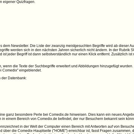
n eigener Quizfragen.
aus dem Newsletter. Die Liste der zwanzig meistgesuchten Begriffe wird ab dieser A
egriffe werden sich in den nächsten Jahren sicherlich nicht ändern. In der Rubrik 
st jeder Begriff ist dann selbstverständlich nur einen Klick entfernt. Zusätzlich ist 
 wenn die Texte der Suchbegriffe erweitert und Abbildungen hinzugefügt wurden. Zu
bei Comedix" eingeblendet.
n der Datenbank:
 eine ganz besondere Perle bei Comedix.de hinweisen. Dies kann ein neues Angebot
ich in einem Bereich von Comedix.de befindet, der nur Besuchern bekannt sein kön
ennzeichnet in der Welt der Computer einen Bereich mit Antworten auf von Besucher
nd über die Comedix-Hauptseite ("HOME") erreichbar ist, fasst Fragen zusammen, d