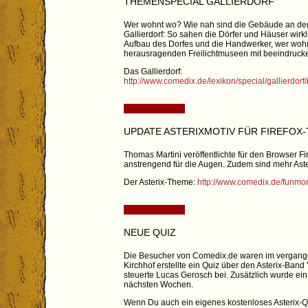
THEMENSPECIAL GALLIERDORF
Wer wohnt wo? Wie nah sind die Gebäude an der 
Gallierdorf: So sahen die Dörfer und Häuser wir
Aufbau des Dorfes und die Handwerker, wer wohnt
herausragenden Freilichtmuseen mit beeindruc
Das Gallierdorf:
http://www.comedix.de/lexikon/special/gallierdorf
UPDATE ASTERIXMOTIV FÜR FIREFOX
Thomas Martini veröffentlichte für den Browser Fi
anstrengend für die Augen. Zudem sind mehr As
Der Asterix-Theme:
http://www.comedix.de/funmor
NEUE QUIZ
Die Besucher von Comedix.de waren im vergangen
Kirchhof erstellte ein Quiz über den Asterix-Ba
steuerte Lucas Gerosch bei. Zusätzlich wurde ein 
nächsten Wochen.
Wenn Du auch ein eigenes kostenloses Asterix-Qu