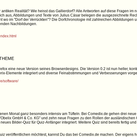
antiken Realität? Wie heisst das Gallierdorf? Alle Antworten auf diese Fragen i
klich aus, Abbildungen und Texte von Julius Cäsar belegen die ausgezeichnete Rec
 wo im "Dorf der Verrückten"? Die Dorfchronologie mit zahlreichen Abbildungen u
kenden Nachbildungen.
/index.html
-THEME
refox eine neue Version seines Browserdesigns. Die Version 0.2 ist nun heller, kon
terix-Elemente integriert und diverse Feinabstimmungen und Verbesserungen vo
e/software/
en Monat ganz besonders intensiv am Tüfteln. Bei Comedix.de gehen drei neue Qu
nd "Obelix GmbH & Co. KG" und zehn neue Fragen zu den Rollen der ausländischen
neues Bilder-Quiz für Quiz-Anfänger integriert. Weitere Quiz sind bereits fertig und
iz veröffentlichen möchtest, kannst Du das bei Comedix.de machen. Der eigens hie