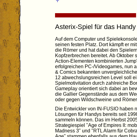
Asterix-Spiel für das Handy
Auf dem Computer und Spielekonsolen
seinen festen Platz. Dort kämpft er 
die Römer und hat dabei den Spielern 
Kopfzerbrechen bereitet. Ab Oktober s
Action-Elementen kombinierten Jump'n
erfolgreichen PC-/Videogames, nun 
& Comics bekannten unvergleichliche
12 abwechslungsreichen Level soll ei
Spielmotivitation durch zahlreiche B
Gameplay orientiert sich dabei an b
die Gallier Gegenstände aus dem We
oder gegen Wildschweine und Römer
Die Entwickler von IN-FUSIO haben 
Lösungen für Handys bereits seit 19
sammeln können. Das im Herbst 2005
Strategiespiel "Age of Empires II: mo
Madness 3" und "RTL Alarm für Cobra 
Age" stammen ebenfalls aus dem Ha