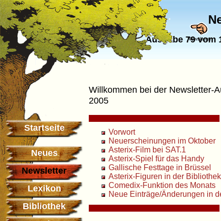
Ne
Ausgabe 79 vom 1
Newsletter
Willkommen bei der Newsletter-
2005
Startseite
Vorwort
Neuerscheinungen im Oktober
Asterix-Film bei SAT.1
Neues
Asterix-Spiel für das Handy
Gallische Festtage in Brüssel
Newsletter
Asterix-Figuren in der Bibliothek
Comedix-Funktion des Monats
Lexikon
Neue Einträge/Änderungen in 
Bibliothek