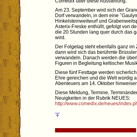
Comedix über diese Ausstellung.
Am 23. September wird sich der Grand
Dorf verwandeln, in dem eine "Gaulymp
Hinkelsteinweitwurf und Grabenweits
Asterix-Freske enthüllt, gefolgt von d
die 20 Stunden lang quer durch das g
wird.
Der Folgetag steht ebenfalls ganz im 
dann wird sich das berühmte Brüssler
verwandeln. Danach werden die überl
Figuren in Begleitung keltischer Musi
Diese fünf Festtage werden sicherlic
Ehre gereichen und die Welt würdig a
Abenteuers am 14. Oktober hinweisen
Diese Meldung, Termine, Terminänder
Neuigkeiten in der Rubrik NEUES:
http://www.comedix.de/neues/index.p