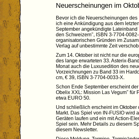
Neuerscheinungen im Okto
Bevor ich die Neuerscheinungen des
ich eine Ankündigung aus dem letzten 
September angekündigte Lateinband "A
den Schweizern", ISBN 3-7704-0082
organisatorischen Gründen im Zusa
Verlag auf unbestimmte Zeit verschob
Zum 14. Oktober ist nicht nur die euro
des lange erwarteten 33. Asterix-Ban
Monat auch die Luxusedition des neu
Vorzeichnungen zu Band 33 im Hardco
cm, € 39, ISBN 3-7704-0033-X.
Schon Ende September erscheint der z
Obelix XXL: Mission Las Vegum" für Pl
etwa EURO 50.
Und schließlich erscheint im Oktober
Markt. Das Spiel von IN-FUSIO wird 
Geräten laufen und ein mit Action-El
Spiel sein. Mehr Details zu diesem Sp
diesem Newsletter.
Diese Meldung, Termine, Terminänder