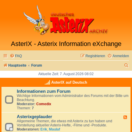
AsterIX - Asterix Information eXchange
FAQ
Registrieren
Anmelden
S
Hauptseite
Forum
u
Aktuelle Zeit: 7. August 2026 08:02
c
AsterIX auf Deutsch
h
Informationen zum Forum
Wichtige Informationen vom Administrator des Forums mit der Bitte um
e
Beachtung.
Moderator:
Comedix
Themen:
7
Asterixgeplauder
F
Allgemeine Themen, die etwas mit Asterix zu tun haben und
e
Vorstellung aktueller Asterix-Hefte, -Filme und -Produkte.
e
Moderatoren:
Erik
,
Maulaf
d