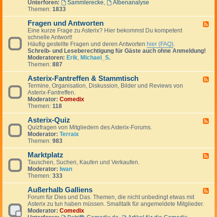
Unterforen:
Sammlerecke
,
Albenanalyse
-
Themen:
1833
A
s
Fragen und Antworten
t
F
e
Eine kurze Frage zu Asterix? Hier bekommst Du kompetent
e
r
schnelle Antwort!
e
i
Häufig gestellte Fragen und deren Antworten
hier (FAQ)
.
d
x
Schreib- und Leseberechtigung für Gäste auch ohne Anmeldung!
-
g
Moderatoren:
Erik
,
Michael_S.
F
e
Themen:
887
r
p
a
l
Asterix-Fantreffen & Stammtisch
g
F
a
e
Termine, Organisation, Diskussion, Bilder und Reviews von
e
u
n
Asterix-Fantreffen.
e
d
u
Moderator:
Comedix
d
e
n
Themen:
118
-
r
d
A
A
Asterix-Quiz
s
F
n
t
Quizfragen von Mitgliedern des Asterix-Forums.
e
t
e
Moderator:
Terraix
e
w
r
Themen:
983
d
o
i
-
r
x
Marktplatz
A
F
t
-
s
Tauschen, Suchen, Kaufen und Verkaufen.
e
e
F
t
Moderator:
Iwan
e
n
a
e
Themen:
333
d
n
r
-
t
i
Außerhalb Galliens
M
F
r
x
a
Forum für Dies und Das. Themen, die nicht unbedingt etwas mit
e
e
-
r
Asterix zu tun haben müssen. Smalltalk für angemeldete Mitglieder.
e
f
Q
k
Moderator:
Comedix
d
f
u
t