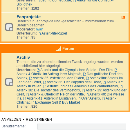
Unterforen:
Betrifft: Comedix.de
,
Artikel für die Comedix-
-
e
i
p
Bibliothek
A
n
z
l
Themen:
1182
u
&
a
ß
S
t
Fanprojekte
e
F
t
z
r
Bereich für Fanprojekte und -geschichten - Informationen zum
e
a
h
Bereich beachten!
e
m
a
Moderator:
Iwan
d
m
l
Unterforum:
Asterixtitel-Spiel
-
t
b
Themen:
95
F
i
G
a
s
a
n
c
Forum
l
p
h
l
r
Archiv
i
o
e
Themen, die zu einem bestimmten Zweck angelegt wurden, werden
j
n
anschließend hier abgelegt.
e
s
Unterforen:
Asterix und die Olympischen Spiele - Der Film
,
k
Asterix & Obelix: Im Auftrag Ihrer Majestät
,
Das gallische Dorf des
t
Asterix
,
Asterix 35: Asterix bei den Pikten
,
Asterixfilm: Asterix im
e
Land der Götter
,
Asterix 36: Der Papyrus des Cäsar
,
Asterix 37:
Asterix in Italien
,
Asterix und das Geheimnis des Zaubertranks
,
Asterix 38: Die Tochter des Vercingetorix
,
Asterix 39: Asterix und der
Greif
,
Asterix & Obelix im Reich der Mitte
,
Asterix 40: Die weisse
Iris
,
Asterix 41: Asterix in Lusitanien
,
Over Asterix
,
Asterix
Chitchat
,
Exchange Sell & Buy Market
Themen:
820
ANMELDEN
•
REGISTRIEREN
Benutzername: