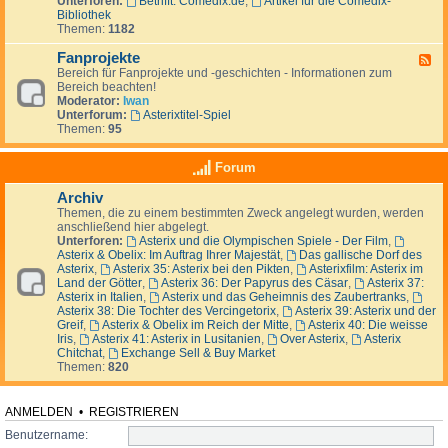
Unterforen:
Betrifft: Comedix.de
,
Artikel für die Comedix-
-
e
i
p
Bibliothek
A
n
z
l
Themen:
1182
u
&
a
ß
S
t
Fanprojekte
e
F
t
z
r
Bereich für Fanprojekte und -geschichten - Informationen zum
e
a
h
Bereich beachten!
e
m
a
Moderator:
Iwan
d
m
l
Unterforum:
Asterixtitel-Spiel
-
t
b
Themen:
95
F
i
G
a
s
a
n
c
Forum
l
p
h
l
r
Archiv
i
o
e
Themen, die zu einem bestimmten Zweck angelegt wurden, werden
j
n
anschließend hier abgelegt.
e
s
Unterforen:
Asterix und die Olympischen Spiele - Der Film
,
k
Asterix & Obelix: Im Auftrag Ihrer Majestät
,
Das gallische Dorf des
t
Asterix
,
Asterix 35: Asterix bei den Pikten
,
Asterixfilm: Asterix im
e
Land der Götter
,
Asterix 36: Der Papyrus des Cäsar
,
Asterix 37:
Asterix in Italien
,
Asterix und das Geheimnis des Zaubertranks
,
Asterix 38: Die Tochter des Vercingetorix
,
Asterix 39: Asterix und der
Greif
,
Asterix & Obelix im Reich der Mitte
,
Asterix 40: Die weisse
Iris
,
Asterix 41: Asterix in Lusitanien
,
Over Asterix
,
Asterix
Chitchat
,
Exchange Sell & Buy Market
Themen:
820
ANMELDEN
•
REGISTRIEREN
Benutzername: