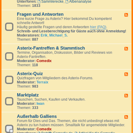
Unterforen:
Sammlerecke
,
Albenanalyse
-
Themen:
1833
A
s
Fragen und Antworten
t
F
e
Eine kurze Frage zu Asterix? Hier bekommst Du kompetent
e
r
schnelle Antwort!
e
i
Häufig gestellte Fragen und deren Antworten
hier (FAQ)
.
d
x
Schreib- und Leseberechtigung für Gäste auch ohne Anmeldung!
-
g
Moderatoren:
Erik
,
Michael_S.
F
e
Themen:
887
r
p
a
l
Asterix-Fantreffen & Stammtisch
g
F
a
e
Termine, Organisation, Diskussion, Bilder und Reviews von
e
u
n
Asterix-Fantreffen.
e
d
u
Moderator:
Comedix
d
e
n
Themen:
118
-
r
d
A
A
Asterix-Quiz
s
F
n
t
Quizfragen von Mitgliedern des Asterix-Forums.
e
t
e
Moderator:
Terraix
e
w
r
Themen:
983
d
o
i
-
r
x
Marktplatz
A
F
t
-
s
Tauschen, Suchen, Kaufen und Verkaufen.
e
e
F
t
Moderator:
Iwan
e
n
a
e
Themen:
333
d
n
r
-
t
i
Außerhalb Galliens
M
F
r
x
a
Forum für Dies und Das. Themen, die nicht unbedingt etwas mit
e
e
-
r
Asterix zu tun haben müssen. Smalltalk für angemeldete Mitglieder.
e
f
Q
k
Moderator:
Comedix
d
f
u
t