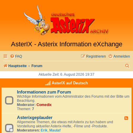
AsterIX - Asterix Information eXchange
FAQ
Registrieren
Anmelden
S
Hauptseite
Forum
u
Aktuelle Zeit: 6. August 2026 19:37
c
AsterIX auf Deutsch
h
Informationen zum Forum
Wichtige Informationen vom Administrator des Forums mit der Bitte um
e
Beachtung.
Moderator:
Comedix
Themen:
7
Asterixgeplauder
F
Allgemeine Themen, die etwas mit Asterix zu tun haben und
e
Vorstellung aktueller Asterix-Hefte, -Filme und -Produkte.
e
Moderatoren:
Erik
,
Maulaf
d