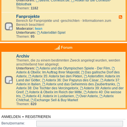
Unterforen:
Betrifft: Comedix.de
,
Artikel für die Comedix-
-
e
i
p
Bibliothek
A
n
z
l
Themen:
1182
u
&
a
ß
S
t
Fanprojekte
e
F
t
z
r
Bereich für Fanprojekte und -geschichten - Informationen zum
e
a
h
Bereich beachten!
e
m
a
Moderator:
Iwan
d
m
l
Unterforum:
Asterixtitel-Spiel
-
t
b
Themen:
95
F
i
G
a
s
a
n
c
Forum
l
p
h
l
r
Archiv
i
o
e
Themen, die zu einem bestimmten Zweck angelegt wurden, werden
j
n
anschließend hier abgelegt.
e
s
Unterforen:
Asterix und die Olympischen Spiele - Der Film
,
k
Asterix & Obelix: Im Auftrag Ihrer Majestät
,
Das gallische Dorf des
t
Asterix
,
Asterix 35: Asterix bei den Pikten
,
Asterixfilm: Asterix im
e
Land der Götter
,
Asterix 36: Der Papyrus des Cäsar
,
Asterix 37:
Asterix in Italien
,
Asterix und das Geheimnis des Zaubertranks
,
Asterix 38: Die Tochter des Vercingetorix
,
Asterix 39: Asterix und der
Greif
,
Asterix & Obelix im Reich der Mitte
,
Asterix 40: Die weisse
Iris
,
Asterix 41: Asterix in Lusitanien
,
Over Asterix
,
Asterix
Chitchat
,
Exchange Sell & Buy Market
Themen:
820
ANMELDEN
•
REGISTRIEREN
Benutzername: