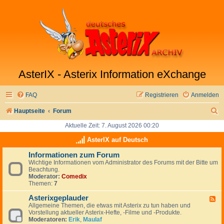
AsterIX - Asterix Information eXchange
FAQ
Registrieren
Anmelden
S
Hauptseite
Forum
u
Aktuelle Zeit: 7. August 2026 00:20
c
AsterIX auf Deutsch
h
Informationen zum Forum
Wichtige Informationen vom Administrator des Forums mit der Bitte um
e
Beachtung.
Moderator:
Comedix
Themen:
7
Asterixgeplauder
F
Allgemeine Themen, die etwas mit Asterix zu tun haben und
e
Vorstellung aktueller Asterix-Hefte, -Filme und -Produkte.
e
Moderatoren:
Erik
,
Maulaf
d