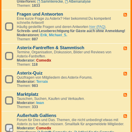
Unterforen:
Sammlerecke
,
Albenanalyse
-
Themen:
1833
A
s
Fragen und Antworten
t
F
e
Eine kurze Frage zu Asterix? Hier bekommst Du kompetent
e
r
schnelle Antwort!
e
i
Häufig gestellte Fragen und deren Antworten
hier (FAQ)
.
d
x
Schreib- und Leseberechtigung für Gäste auch ohne Anmeldung!
-
g
Moderatoren:
Erik
,
Michael_S.
F
e
Themen:
887
r
p
a
l
Asterix-Fantreffen & Stammtisch
g
F
a
e
Termine, Organisation, Diskussion, Bilder und Reviews von
e
u
n
Asterix-Fantreffen.
e
d
u
Moderator:
Comedix
d
e
n
Themen:
118
-
r
d
A
A
Asterix-Quiz
s
F
n
t
Quizfragen von Mitgliedern des Asterix-Forums.
e
t
e
Moderator:
Terraix
e
w
r
Themen:
983
d
o
i
-
r
x
Marktplatz
A
F
t
-
s
Tauschen, Suchen, Kaufen und Verkaufen.
e
e
F
t
Moderator:
Iwan
e
n
a
e
Themen:
333
d
n
r
-
t
i
Außerhalb Galliens
M
F
r
x
a
Forum für Dies und Das. Themen, die nicht unbedingt etwas mit
e
e
-
r
Asterix zu tun haben müssen. Smalltalk für angemeldete Mitglieder.
e
f
Q
k
Moderator:
Comedix
d
f
u
t