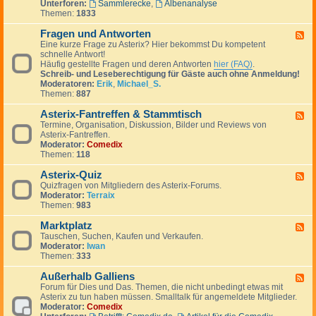
Unterforen:
Sammlerecke
,
Albenanalyse
-
Themen:
1833
A
s
Fragen und Antworten
t
F
e
Eine kurze Frage zu Asterix? Hier bekommst Du kompetent
e
r
schnelle Antwort!
e
i
Häufig gestellte Fragen und deren Antworten
hier (FAQ)
.
d
x
Schreib- und Leseberechtigung für Gäste auch ohne Anmeldung!
-
g
Moderatoren:
Erik
,
Michael_S.
F
e
Themen:
887
r
p
a
l
Asterix-Fantreffen & Stammtisch
g
F
a
e
Termine, Organisation, Diskussion, Bilder und Reviews von
e
u
n
Asterix-Fantreffen.
e
d
u
Moderator:
Comedix
d
e
n
Themen:
118
-
r
d
A
A
Asterix-Quiz
s
F
n
t
Quizfragen von Mitgliedern des Asterix-Forums.
e
t
e
Moderator:
Terraix
e
w
r
Themen:
983
d
o
i
-
r
x
Marktplatz
A
F
t
-
s
Tauschen, Suchen, Kaufen und Verkaufen.
e
e
F
t
Moderator:
Iwan
e
n
a
e
Themen:
333
d
n
r
-
t
i
Außerhalb Galliens
M
F
r
x
a
Forum für Dies und Das. Themen, die nicht unbedingt etwas mit
e
e
-
r
Asterix zu tun haben müssen. Smalltalk für angemeldete Mitglieder.
e
f
Q
k
Moderator:
Comedix
d
f
u
t